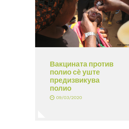
Вакцината против
полио сѐ уште
предизвикува
полио
09/03/2020