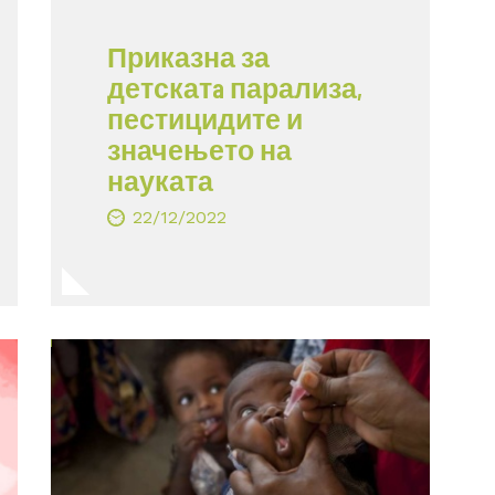
Приказна за
детскатa парализа,
пестицидите и
значењето на
науката
22/12/2022