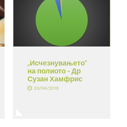
„Исчезнувањето“
на полиото – Др
Сузан Хамфрис
23/04/2019