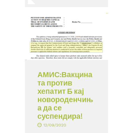
АМИС:Вакцина
та против
хепатит Б кај
новороденчињ
а да се
суспендира!
12/09/2020