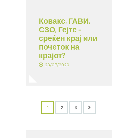
Ковакс, ГАВИ,
СЗО, Гејтс –
среќен крај или
почеток на
крајот?
23/07/2020
1
>
2
3