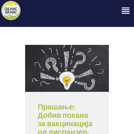
ПОЧЕТНА
ЗА НАС
НАШЕ ПРАВО
ОБЈАВИ
ПРОЕКТИ
КОНТАКТ
Прашање:
Добив покана
за вакцинација
од диспанзер,