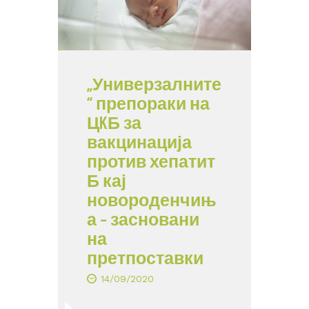
„Универзалните
“ препораки на
ЦKБ за
вакцинација
против хепатит
Б кај
новороденчињ
а – засновани
на
претпоставки
14/09/2020