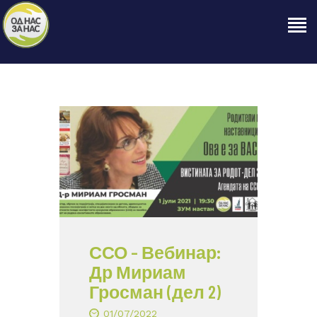
ПОЧЕТНА
ЗА НАС
НАШЕ ПРАВО
ОБЈАВИ
ПРОЕКТИ
КОНТАКТ
ССО – Вебинар:
Др Мириам
Гросман (дел 2)
01/07/2022