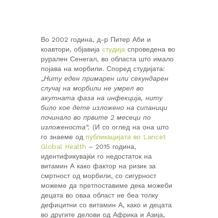
Во 2002 година, д-р Питер Аби и
коавтори, објавија
студија
спроведена во
рурален Сенегал, во областа што имало
појава на морбили. Според студијата:
„
Ниту еден примарен или секундарен
случај на морбили не умрел во
акутната фаза на инфекција, ниту
било кое дете изложено на сипаници
починало во првите 2 месеци по
изложеноста“.
(И со оглед на она што
го знаеме од
публикацијата во Lancet
Global Health
– 2015 година,
идентификувајќи го недостаток на
витамин А како фактор на ризик за
смртност од морбили, со сигурност
можеме да претпоставиме дека можеби
децата во оваа област не беа толку
дефицитни со витамин А, како и децата
во другите делови од Африка и Азија,