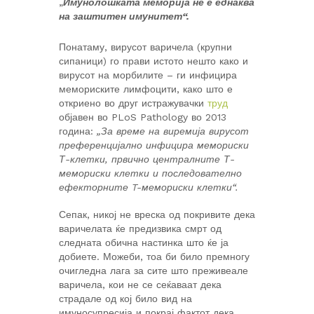
„
Имунолошката меморија не е еднаква
на заштитен имунитет“.
Понатаму, вирусот варичела (крупни
сипаници) го прави истото нешто како и
вирусот на морбилите – ги инфицира
мемориските лимфоцити, како што е
откриено во друг истражувачки
труд
објавен во PLoS Pathology во 2013
година:
„За време на виремија вирусот
преференцијално инфицира мемориски
Т-клетки, првично централните Т-
мемориски клетки и последователно
ефекторните T-мемориски клетки“.
Сепак, никој не вреска од покривите дека
варичелата ќе предизвика смрт од
следната обична настинка што ќе ја
добиете. Можеби, тоа би било премногу
очигледна лага за сите што преживеале
варичела, кои не се сеќаваат дека
страдале од кој било вид на
имуносупресија и покрај фактот дека