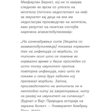
Мекфарлан Бернет, кој ни го кажува
следново во врска со улогата на
антитела (поточно недостатокот на нив)
за имунитет кај деца на кои им
недостасува производство на антитела,
како резултат на генетска состојба
наречена агамаглобулинемија:
„На изненадување сите [децата со
агамаглобулинемија] покажаа нормален
тек на инфекција со морбили, со
типичен осип што се повлече во
нормално време и беше проследен со
исто толку имунитет против
повторна инфекција, како што ќе
покаже и секој друг заболен кој
прележал морбили. Затоа,
производството на антитела не е
неопходно ниту за закрепнување, ниту
за развој на имунитет на сипаници“.
(Бурнет и Вајт: Природна историја на
заразна болест. – Универзитет Кембриџ
Прес, 1940)