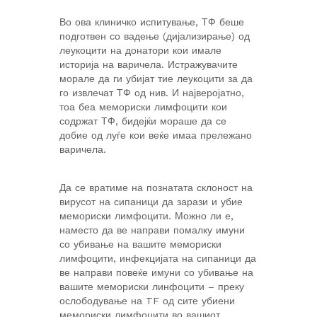
Во ова клиничко испитување, ТФ беше
подготвен со вадење (дијализирање) од
леукоцити на донатори кои имале
историја на варичела. Истражувачите
морале да ги убијат тие леукоцити за да
го извлечат ТФ од нив. И најверојатно,
тоа беа мемориски лимфоцити кои
содржат ТФ, бидејќи мораше да се
добие од луѓе кои веќе имаа прележано
варичела.
Да се вратиме на познатата склоност на
вирусот на сипаници да зарази и убие
мемориски лимфоцити. Можно ли е,
наместо да ве направи помалку имуни
со убивање на вашите мемориски
лимфоцити, инфекцијата на сипаници да
ве направи повеќе имуни со убивање на
вашите мемориски линфоцити – преку
ослободување на TF од сите убиени
мемориски лимфоцити во вашиот