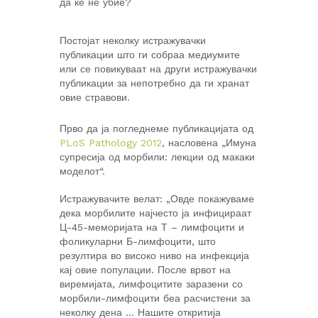
да ќе не убие?
Постојат неколку истражувачки
публикации што ги собраа медиумите
или се повикуваат на други истражувачки
публикации за непотребно да ги хранат
овие стравови.
Прво да ја погледнеме публикацијата од
PLoS Pathology 2012
, насловена „Имуна
супресија од морбили: лекции од макаки
моделот“.
Истражувачите велат: „Овде покажуваме
дека морбилите најчесто ја инфицираат
Ц-45-меморијата на Т – лимфоцити и
фоликуларни Б-лимфоцити, што
резултира во високо ниво на инфекција
кај овие популации. После врвот на
виремијата, лимфоцитите заразени со
морбили-лимфоцити беа расчистени за
неколку дена … Нашите откритија