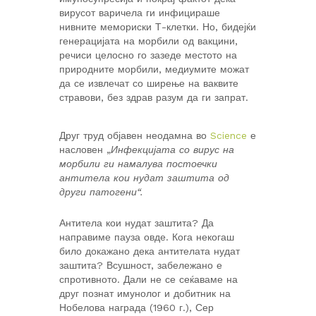
вирусот варичела ги инфицираше
нивните мемориски Т-клетки. Но, бидејќи
генерацијата на морбили од вакцини,
речиси целосно го зазеде местото на
природните морбили, медиумите можат
да се извлечат со ширење на ваквите
стравови, без здрав разум да ги запрат.
Друг труд објавен неодамна во
Science
е
насловен „
Инфекцијата со вирус на
морбили ги намалува постоечки
антитела кои нудат заштита од
други патогени“.
Антитела кои нудат заштита? Да
направиме пауза овде. Кога некогаш
било докажано дека антителата нудат
заштита? Всушност, забележано е
спротивното. Дали не се сеќаваме на
друг познат имунолог и добитник на
Нобелова награда (1960 г.), Сер