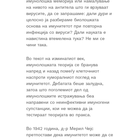
имунолошка меморија или намалување
на нивото на антитела што ги врзуваат
вирусите, да се запрашаме: дали дури и
целосно ја разбираме биолошката
основа на имунитетот при повторна
инфекција со вируси? Дали науката е
навистина втемелена тука? Не ми се
чини така.
Во текот на изминатиот век,
имунолошката теорија се бранува
напред и назад помеѓу клеточниот
наспроти хуморалниот поглед на
имунитетот. Дебатата беше залудна,
затоа што поголемиот дел од
имунолошките истражувања беа
направени со неинфективни имуногени
супстанции, кои не можеа да ја
тестираат теоријата во пракса.
Во 1942 година, д-р Мерил Чејс
претпостави дека имунитетот може да се