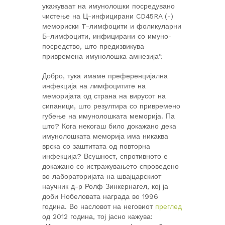
укажуваат на имунолошки посредувано
чистење на Ц-инфицирани CD45RA (-)
мемориски T-лимфоцити и фоликуларни
Б-лимфоцити, инфицирани со имуно-
посредство, што предизвикува
привремена имунолошка амнезија“.
Добро, тука имаме преференцијална
инфекција на лимфоцитите на
меморијата од страна на вирусот на
сипаници, што резултира со привремено
губење на имунолошката меморија. Па
што? Кога некогаш било докажано дека
имунолошката меморија има никаква
врска со заштитата од повторна
инфекција? Всушност, спротивното е
докажано со истражувањето спроведено
во лабораторијата на швајцарскиот
научник д-р Ролф Зинкернагел, кој ја
доби Нобеловата награда во 1996
година. Во насловот на неговиот
преглед
од 2012 година, тој јасно кажува: