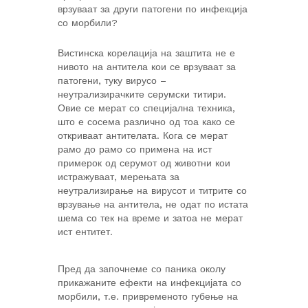
врзуваат за други патогени по инфекција
со морбили?
Вистинска корелација на заштита не е
нивото на антитела кои се врзуваат за
патогени, туку вирусо –
неутрализирачките серумски титири.
Овие се мерат со специјална техника,
што е сосема различно од тоа како се
откриваат антителата. Кога се мерат
рамо до рамо со примена на ист
примерок од серумот од животни кои
истражуваат, мерењата за
неутрализирање на вирусот и титрите со
врзување на антитела, не одат по истата
шема со тек на време и затоа не мерат
ист ентитет.
Пред да започнеме со паника околу
прикажаните ефекти на инфекцијата со
морбили, т.е. привременото губење на