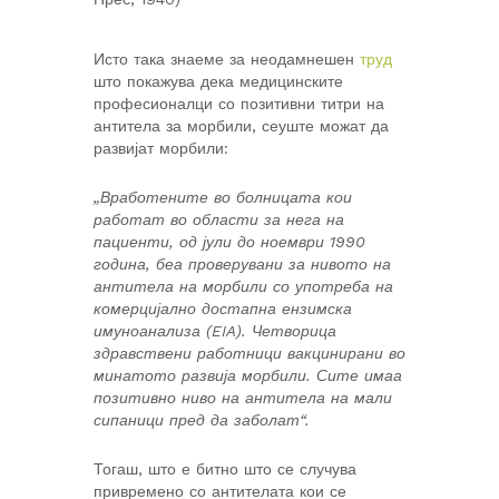
Исто така знаеме за неодамнешен
труд
што покажува дека медицинските
професионалци со позитивни титри на
антитела за морбили, сеуште можат да
развијат морбили:
„Вработените во болницата кои
работат во области за нега на
пациенти, од јули до ноември 1990
година, беа проверувани за нивото на
антитела на морбили со употреба на
комерцијално достапна ензимска
имуноанализа (EIA). Четворица
здравствени работници вакцинирани во
минатото развија морбили. Сите имаа
позитивно ниво на антитела на мали
сипаници пред да заболат“.
Тогаш, што е битно што се случува
привремено со антителата кои се