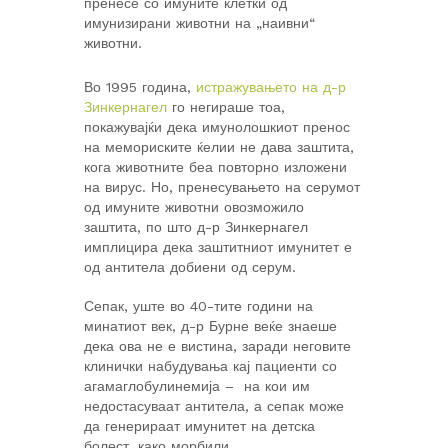
пренесе со имуните клетки од
имунизирани животни на „наивни“
животни.
Во 1995 година,
истражувањето на д-р
Зинкернагел
го негираше тоа,
покажувајќи дека имунолошкиот пренос
на мемориските ќелии не дава заштита,
кога животните беа повторно изложени
на вирус. Но, пренесувањето на серумот
од имуните животни овозможило
заштита, по што д-р Зинкернагел
имплицира дека заштитниот имунитет е
од антитела добиени од серум.
Сепак, уште во 40-тите години на
минатиот век, д-р Бурне веќе знаеше
дека ова не е вистина, заради неговите
клинички набудувања кај пациенти со
агамаглобулинемија – на кои им
недостасуваат антитела, а сепак може
да генерираат имунитет на детска
болест, како морбили.