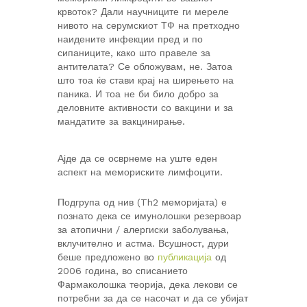
крвоток? Дали научниците ги мереле
нивото на серумскиот ТФ на претходно
наидените инфекции пред и по
сипаниците, како што правеле за
антителата? Се обложувам, не. Затоа
што тоа ќе стави крај на ширењето на
паника. И тоа не би било добро за
деловните активности со вакцини и за
мандатите за вакцинирање.
Ајде да се осврнеме на уште еден
аспект на мемориските лимфоцити.
Подгрупа од нив (Th2 меморијата) е
познато дека се имунолошки резервоар
за атопични / алергиски заболувања,
вклучително и астма. Всушност, дури
беше предложено во
публикација
од
2006 година, во списанието
Фармаколошка теорија, дека лекови се
потребни за да се насочат и да се убијат