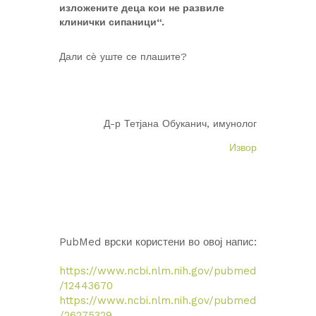
изложените деца кои не развиле
клинички сипаници“.
Дали сѐ уште се плашите?
Д-р Тетјана Обуканич, имунолог
Извор
PubMed врски користени во овој напис:
https://www.ncbi.nlm.nih.gov/pubmed
/12443670
https://www.ncbi.nlm.nih.gov/pubmed
/26275329