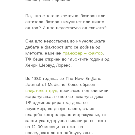
Па, што е тогаш: клеточно-базиран или
антитела-базиран имунитет или ништо
од тоа? И што недостасува од сликата?
Она што недостасува во имунолошката
дебата е факторот што се добива од
клетките, наречен
трансфер – фактор
.
ТФ беше откриен во 1950-тите години од
Хенри Шервуд Лоренс.
Во 1980 година, во The New England
Journal of Medicine, беше објавен
влијателен труд
, произлезен од клинички
истражувања, во кое се покажува дека
ТФ администриран кај деца со
леукемија, во двојно слепо, салин –
плацебо контролирано истражување, ги
заштитува од крупна сипаница, во текот
на 12-30 месеци во текот на
последователното набљудување.