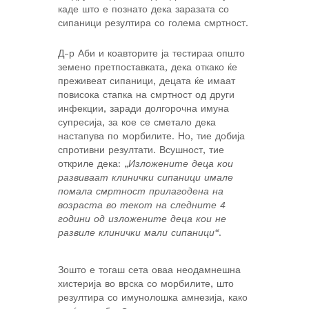
каде што е познато дека заразата со
сипаници резултира со голема смртност.
Д-р Аби и коавторите ја тестираа општо
земено претпоставката, дека откако ќе
преживеат сипаници, децата ќе имаат
повисока стапка на смртност од други
инфекции, заради долгорочна имуна
супресија, за кое се сметало дека
настапува по морбилите. Но, тие добија
спротивни резултати. Всушност, тие
откриле дека: „
Изложените деца кои
развиваат клинички сипаници имале
помала смртност прилагодена на
возраста во текот на следните 4
години од изложените деца кои не
развиле клинички мали сипаници“
.
Зошто е тогаш сета оваа неодамнешна
хистерија во врска со морбилите, што
резултира со имунолошка амнезија, како