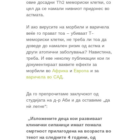
овие досадни Th2 мемориски клетки, со
цел да се намали нивниот придонес во
астмата.
И ако вирусите на морбили и варичела
веќе го прават тоа – убиваат Т-
мемориски клетки, не треба ли тоа да
доведе до намален ризик од астма и
други атопични заболувања? Навистина,
треба. И еве неколку публикации кои ги
документираат ваквите ефекти за
морбили во
Африка
и
Европа
и за
варичела во САД
.
Да го препрочитаме заклучокот од
студијата на д-р Аби и да оставиме „да
нѝ легне“:
„Изложените деца кои развиваат
клинички сипаници имаат помала
смртност прилагодена на возраста во
текот на следните 4 години, од