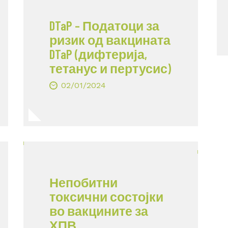
DTaP – Податоци за
ризик од вакцината
DTaP (дифтерија,
тетанус и пертусис)
02/01/2024
Непобитни
токсични состојки
во вакцините за
ХПВ