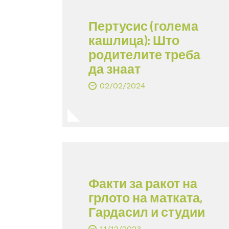
Пертусис (голема
кашлица): Што
родителите треба
да знаат
02/02/2024
Факти за ракот на
грлото на матката,
Гардасил и студии
11/12/2023