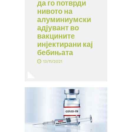
да го потврди
нивото на
алуминиумски
адјувант во
вакцините
инјектирани кај
бебињата
13/11/2021