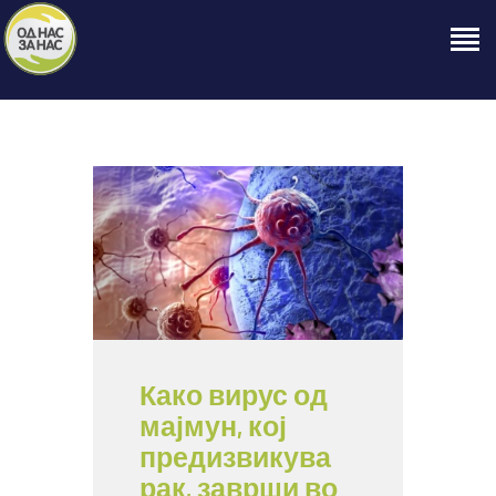
ПОЧЕТНА
ЗА НАС
НАШЕ ПРАВО
ОБЈАВИ
ПРОЕКТИ
КОНТАКТ
Како вирус од
мајмун, кој
предизвикува
рак, заврши во