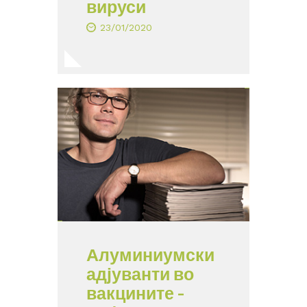
вируси
23/01/2020
Алуминиумски
адјуванти во
вакцините –