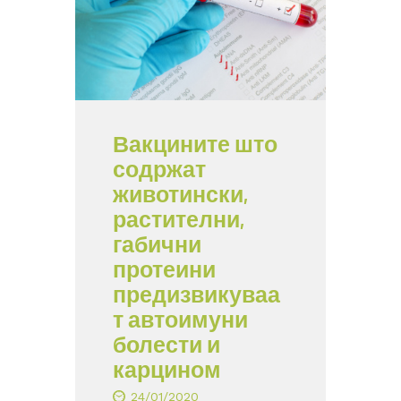
Вакцините што
содржат
животински,
растителни,
габични
протеини
предизвикуваа
т автоимуни
болести и
карцином
24/01/2020