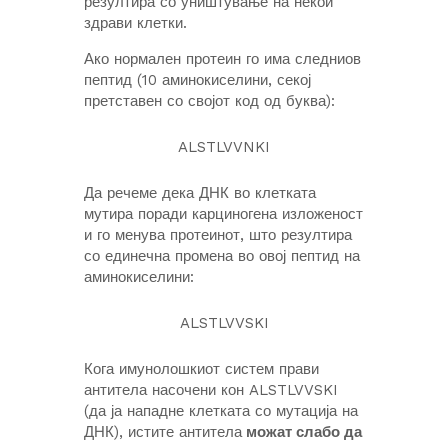
резултира со уништување на некои
здрави клетки.
Ако нормален протеин го има следниов
пептид (10 аминокиселини, секој
претставен со својот код од буква):
ALSTLVVNKI
Да речеме дека ДНК во клетката
мутира поради карциногена изложеност
и го менува протеинот, што резултира
со единечна промена во овој пептид на
аминокиселини:
ALSTLVVSKI
Кога имунолошкиот систем прави
антитела насочени кон ALSTLVVSKI
(да ја нападне клетката со мутација на
ДНК), истите антитела
можат слабо да