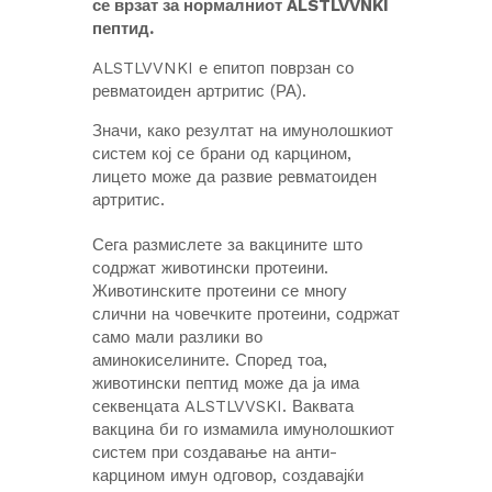
се врзат за нормалниот ALSTLVVNKI
пептид.
ALSTLVVNKI е епитоп поврзан со
ревматоиден артритис (РА).
Значи, како резултат на имунолошкиот
систем кој се брани од карцином,
лицето може да развие ревматоиден
артритис.
Сега размислете за вакцините што
содржат животински протеини.
Животинските протеини се многу
слични на човечките протеини, содржат
само мали разлики во
аминокиселините. Според тоа,
животински пептид може да ја има
секвенцата ALSTLVVSKI. Ваквата
вакцина би го измамила имунолошкиот
систем при создавање на анти-
карцином имун одговор, создавајќи