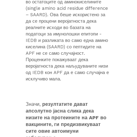
во остатоците од аминокиселините
(single amino acid residue difference
– SAARD). Ова беше искористено за
да се процени веројатноста дека
реалните исходи во базата на
податоци за имунолошки епитопи -
IEDB и разликата во само една амино
киселина (SAARD) со пептидите на
APF не се само случајност.
Проценките покажуваат дека
веројатноста дека наљудуваните низи
од IEDB кон APF да е само случајна е
исклучиво мала.
Значи,
резултатите дават
апсолутно јасна слика дека
низите на протеините на APF во
вакцините, ги предизвикуваат
сите овие автоимуни