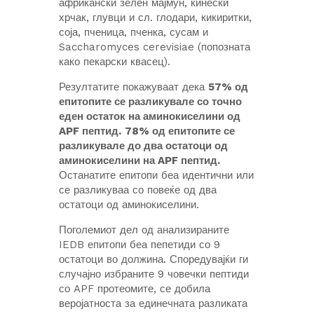
африкански зелен мајмун, кинески
хрчак, глувци и сл. глодари, кикиритки,
соја, пченица, пченка, сусам и
Saccharomyces cerevisiae (попозната
како пекарски квасец).
Резултатите покажуваат дека
57% од
епитопите се разликувале со точно
еден остаток на аминокиселини од
APF пептид.
78% од епитопите се
разликувале до два остатоци од
аминокиселини на APF пептид.
Останатите епитопи беа идентични или
се разликуваа со повеќе од два
остатоци од аминокиселини.
Поголемиот дел од анализираните
IEDB епитопи беа пепетиди со 9
остатоци во должина. Споредувајќи ги
случајно избраните 9 човечки пептиди
со APF протеомите, се добила
веројатноста за единечната разликата