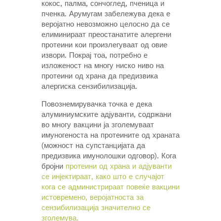
кокос, палма, сончоглед, пченица и
пченка. Арумугам забележува дека е
веројатно невозможно целосно да се
елиминираат преостанатите алергени
протеини кои произлегуваат од овие
извори. Покрај тоа, потребно е
изложеност на многу ниско ниво на
протеини од храна да предизвика
алергиска сензибилизација.
Повознемирувачка точка е дека
алуминиумските адјуванти, содржани
во многу вакцини ја зголемуваат
имуногеноста на протеините од храната
(можност на супстанцијата да
предизвика имунолошки одговор). Кога
бројни
протеини од храна и адјуванти
се инјектираат, како што е случајот
кога се администрираат повеќе вакцини
истовремено, веројатноста за
сензибилизација значително се
зголемува.