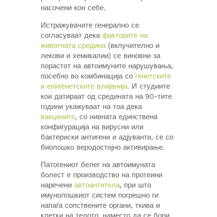
насочени кон себе.
Истражувачите генерално се
согласуваат дека
факторите на
животната средина
(вклучително и
лекови и хемикалии) се виновни за
порастот на автоимуните нарушувања,
посебно во комбинација со
генетските
и епигенетските влијанија.
И студиите
кои датираат од средината на 90-тите
години укажуваат на тоа дека
вакцините
, со нивната единствена
конфигурација на вирусни или
бактериски антигени и адјуванти, се со
биолошко веродостојно активирање.
Патогениот белег на автоимуната
болест е производство на протеини
наречени
автоантитела
, при што
имунолошкиот систем погрешно ги
напаѓа сопствените органи, ткива и
клетки на телото, наместо да се бори