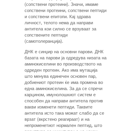
(сопствени протеини). Значи, имаме
сопствени протеини, сопствени пептиди
и сопствени епитопи. Кај здрава
личност, телото нема да направи
антитела кои силно се врзуваат за
сопствените пептиди
(самотолеранција).
ДНК е синџир на основни парови. ДНК
базата на парови ја одредува низата на
аминокиселини во производството на
одреден протеин. Ако има мутација
што менува единечен основен пар,
добиениот протеин ќе има промена во
една аминокиселина. За да се спречи
карцином, имунолошкиот систем е
способен да направи антитела против
вакви изменети пептиди. Таквите
антитела исто така можат слабо да се
врзат (вкрстено реагираат) и на
непроменетиот нормален пептид, што