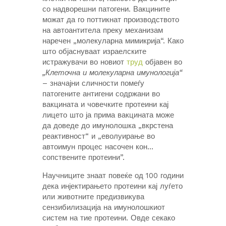
со надворешни патогени. Вакцините
можат да го поттикнат производството
на автоантитела преку механизам
наречен „молекуларна мимикрија“. Како
што објаснуваат израелските
истражувачи во новиот
труд
објавен во
„Клеточна и молекуларна имунологија“
– значајни сличности помеѓу
патогените антигени содржани во
вакцината и човечките протеини кај
лицето што ја прима вакцината може
да доведе до имунолошка „вкрстена
реактивност“ и „еволуирање во
автоимун процес насочен кон…
сопствените протеини”.
Научниците знаат повеќе од 100 години
дека инјектирањето протеини кај луѓето
или животните предизвикува
сензибилизација на имунолошкиот
систем на тие протеини. Овде секако