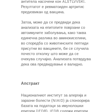
антитела насочени кон ALSTLVVSKI.
Резултатот е ревматоиден артритис
предизвикан од вакцина.
Затоа, може да се предвиди дека
анализата на епитопите поврзани со
автоимуните заболувања, како таква
единечна разлика во аминокиселини,
во споредба со животинските пептиди
присутни во вакцините, би се случила
почесто отколку што може да се
очекува случајно. Анализата потврдува
дека ова предвидување е валидно.
Апстракт
Националниот институт за алергија и
заразни болести (NIAID) ја спонзорира
базата на податоци за имунолошки
епитопи (IEDB). IEDB содржи епитопи