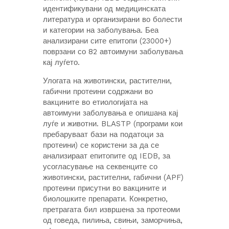
идентификувани од медицинската
литература и организирани во болести
и категории на заболувања. Беа
анализирани сите епитопи (23000+)
поврзани со 82 автоимуни заболувања
кај луѓето.
Улогата на животински, растителни,
габични протеини содржани во
вакцините во етиологијата на
автоимуни заболувања е опишана кај
луѓе и животни. BLASTP (програми кои
пребаруваат бази на податоци за
протеини) се користени за да се
анализираат епитопите од IEDB, за
усогласување на секвенците со
животински, растителни, габични (APF)
протеини присутни во вакцините и
биолошките препарати. Конкретно,
претрагата бил извршена за протеоми
од говеда, пилиња, свињи, заморчиња,