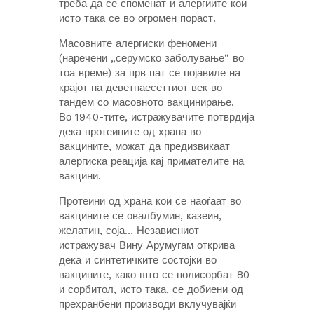
треба да се споменат и алергиите кои
исто така се во огромен пораст.
Масовните алергиски феномени
(наречени „серумско заболување“ во
тоа време) за прв пат се појавиле на
крајот на деветнаесеттиот век во
тандем со масовното вакцинирање.
Во 1940-тите, истражувачите потврдија
дека протеините од храна во
вакцините, можат да предизвикаат
алергиска реација кај примателите на
вакцини.
Протеини од храна кои се наоѓаат во
вакцините се овалбумин, казеин,
желатин, соја… Независниот
истражувач Вину Арумугам открива
дека и синтетичките состојки во
вакцините, како што се полисорбат 80
и сорбитол, исто така, се добиени од
прехранбени производи вклучувајќи