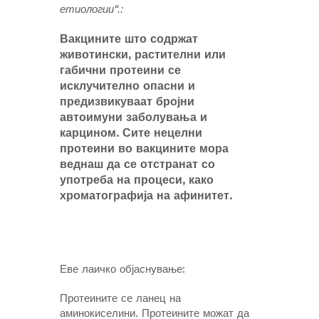
етиологии“.:
Вакцините што содржат
животински, растителни или
габични протеини се
исклучително опасни и
предизвикуваат бројни
автоимуни заболувања и
карцином. Сите нецелни
протеини во вакцините мора
веднаш да се отстранат со
употреба на процеси, како
хроматографија на афинитет.
Еве лаичко објаснување:
Протеините се ланец на
аминокиселини. Протеините можат да