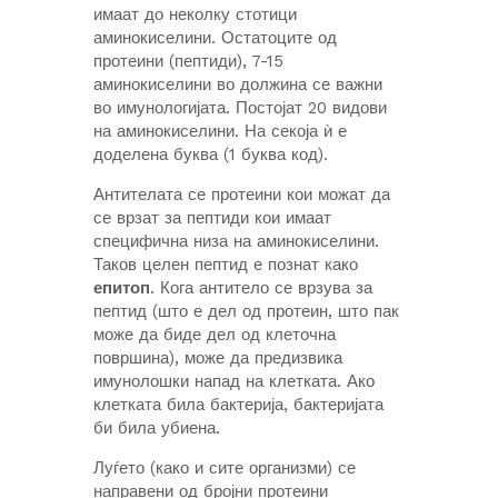
имаат до неколку стотици
аминокиселини. Остатоците од
протеини (пептиди), 7-15
аминокиселини во должина се важни
во имунологијата. Постојат 20 видови
на аминокиселини. На секоја ѝ е
доделена буква (1 буква код).
Антителата се протеини кои можат да
се врзат за пептиди кои имаат
специфична низа на аминокиселини.
Таков целен пептид е познат како
епитоп
. Кога антитело се врзува за
пептид (што е дел од протеин, што пак
може да биде дел од клеточна
површина), може да предизвика
имунолошки напад на клетката. Ако
клетката била бактерија, бактеријата
би била убиена.
Луѓето (како и сите организми) се
направени од бројни протеини