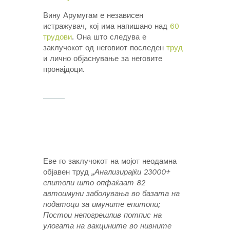
Вину Арумугам е независен
истражувач, кој има напишано над
60
трудови
. Она што следува е
заклучокот од неговиот последен
труд
и лично објаснување за неговите
пронајдоци.
Еве го заклучокот на мојот неодамна
објавен труд
„Анализирајќи 23000+
епитопи што опфаќаат 82
автоимуни заболувања во базата на
податоци за имуните епитопи;
Постои непогрешлив потпис на
улогата на вакцините во нивните