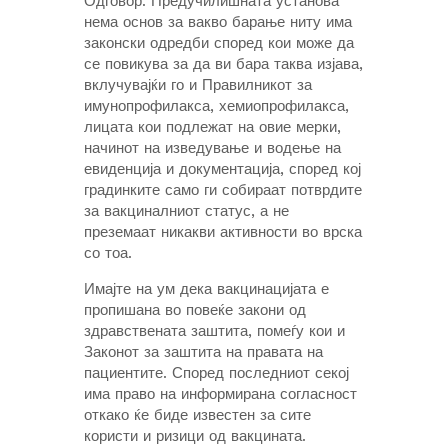
Одговор: Предучилишната установа
нема основ за вакво барање ниту има
законски одредби според кои може да
се повикува за да ви бара таква изјава,
вклучувајќи го и Правилникот за
имунопрофилакса, хемиопрофилакса,
лицата кои подлежат на овие мерки,
начинот на изведување и водење на
евиденција и документација, според кој
градинките само ги собираат потврдите
за вакциналниот статус, а не
преземаат никакви активности во врска
со тоа.
Имајте на ум дека вакцинацијата е
пропишана во повеќе закони од
здравствената заштита, помеѓу кои и
Законот за заштита на правата на
пациентите. Според последниот секој
има право на информирана согласност
откако ќе биде известен за сите
користи и ризици од вакцината.