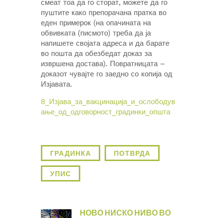
смеат тоа да го сторат, можете да го
пуштите како препорачана пратка во
еден примерок (на опачината на
обвивката (писмото) треба да ја
напишете својата адреса и да барате
во пошта да обезбедат доказ за
извршена достава). Повратницата –
доказот чувајте го заедно со копија од
Изјавата.
8_Изјава_за_вакцинација_и_ослободув
ање_од_одговорност_градинки_општа
ГРАДИНКА
ПОТВРДА
УПИС
НОВО НИСКО НИВО ВО