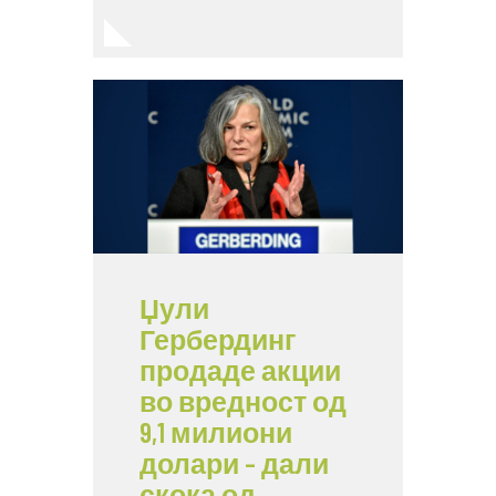
Џули
Гербердинг
продаде акции
во вредност од
9,1 милиони
долари – дали
скока од