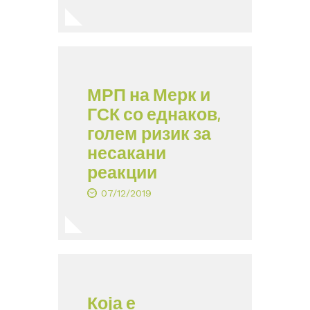
МРП на Мерк и
ГСК со еднаков,
голем ризик за
несакани
реакции
07/12/2019
Која е