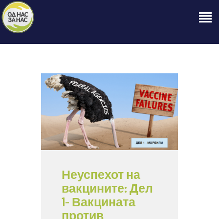
ПОЧЕТНА
ЗА НАС
НАШЕ ПРАВО
ОБЈАВИ
ПРОЕКТИ
КОНТАКТ
Неуспехот на
вакцините: Дел
1- Вакцината
против