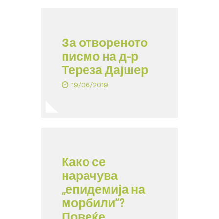
За отвореното
писмо на д-р
Тереза Дајшер
19/06/2019
Како се
нарачува
„епидемија на
морбили“?
Повеќе