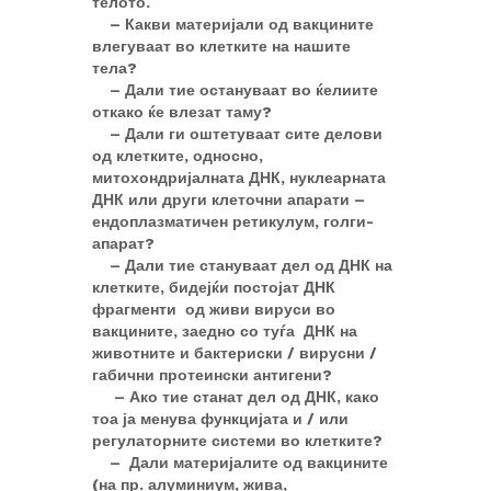
телото.
– Какви материјали од вакцините
влегуваат во клетките на нашите
тела?
– Дали тие остануваат во ќелиите
откако ќе влезат таму?
– Дали ги оштетуваат сите делови
од клетките, односно,
митохондријалната ДНК, нуклеарната
ДНК или други клеточни апарати –
ендоплазматичен ретикулум, голги-
апарат?
– Дали тие стануваат дел од ДНК на
клетките, бидејќи постојат ДНК
фрагменти од живи вируси во
вакцините, заедно со туѓа ДНК на
животните и бактериски / вирусни /
габични протеински антигени?
– Ако тие станат дел од ДНК, како
тоа ја менува функцијата и / или
регулаторните системи во клетките?
– Дали материјалите од вакцините
(на пр. алуминиум, жива,