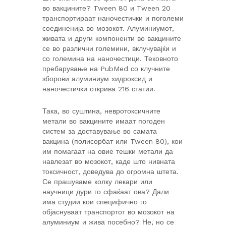
во вакцините? Tween 80 и Tween 20
транспортираат наночестички и поголеми
соединенија во мозокот. Алуминиумот,
живата и други компоненти во вакцините
се во различни големини, вклучувајќи и
со големина на наночестици. Тековното
пребарување на PubMed со клучните
зборови алуминиум хидроксид и
наночестички открива 216 статии.
Така, во суштина, невротоксичните
метали во вакцините имаат погоден
систем за доставување во самата
вакцина (полисорбат или Tween 80), кои
им помагаат на овие тешки метали да
навлезат во мозокот, каде што нивната
токсичност, доведува до огромна штета.
Се прашуваме колку лекари или
научници дури го сфаќаат ова? Дали
има студии кои специфично го
објаснуваат транспортот во мозокот на
алуминиум и жива посебно? Не, но се