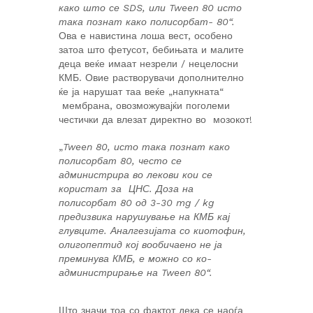
како што се SDS, или Tween 80 исто
така познат како полисорбат- 80“.
Ова е навистина лоша вест, особено
затоа што фетусот, бебињата и малите
деца веќе имаат незрели / нецелосни
КМБ. Овие растворувачи дополнително
ќе ја нарушат таа веќе „напукната“
мембрана, овозможувајќи поголеми
честички да влезат директно во мозокот!
„
Tween 80, исто така познат како
полисорбат 80, често се
администрира во лекови кои се
користат за ЦНС. Доза на
полисорбат 80 од 3-30 mg / kg
предизвика нарушување на КМБ кај
глувците. Аналгезијата со киотофин,
олигопептид кој вообичаено не ја
преминува КМБ, е можно со ко-
администрирање на Tween 80“.
Што значи тоа со фактот дека се наоѓа