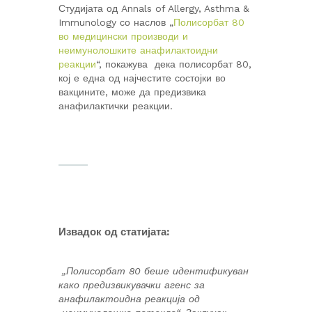
Студијата од Annals of Allergy, Asthma &
Immunology со наслов „
Полисорбат 80
во медицински производи и
неимунолошките анафилактоидни
реакции
“, покажува дека полисорбат 80,
кој е една од најчестите состојки во
вакцините, може да предизвика
анафилактички реакции.
Извадок од статијата:
„Полисорбат 80 беше идентификуван
како предизвикувачки агенс за
анафилактоидна реакција од