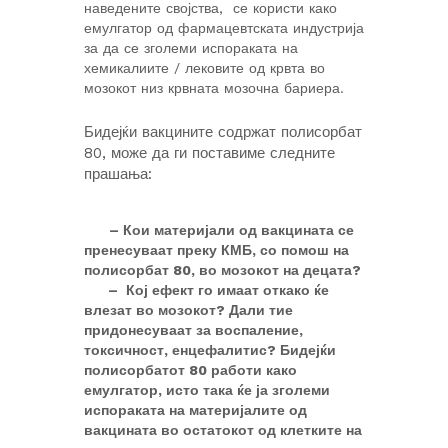
наведените својства, се користи како
емулгатор од фармацевтската индустрија
за да се зголеми испораката на
хемикалиите / лековите од крвта во
мозокот низ крвната мозочна бариера.
Бидејќи вакцините содржат полисорбат
80, може да ги поставиме следните
прашања:
– Кои материјали од вакцината се
пренесуваат преку КМБ, со помош на
полисорбат 80, во мозокот на децата?
– Кој ефект го имаат откако ќе
влезат во мозокот? Дали тие
придонесуваат за воспаление,
токсичност, енцефалитис? Бидејќи
полисорбатот 80 работи како
емулгатор, исто така ќе ја зголеми
испораката на материјалите од
вакцината во остатокот од клетките на