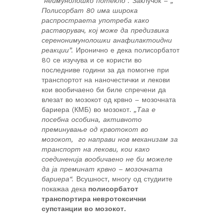
неимунолошко потекло“.
Заклучок
– „
Полисорбат 80 има широка
распростраета употреба како
растворувач, кој може да предизвика
серенонимунолошки анафилактоидни
реакции”.
Иронично е дека полисорбатот
80 се изучува и се користи во
последниве години за да помогне при
транспортот на наночестички и лекови
кои вообичаено би биле спречени да
влезат во мозокот од крвно – мозочната
бариера (КМБ) во мозокот.
„Таа е
посебна особина, активното
преминување од крвотокот во
мозокот, го направи нов механизам за
транспорт на лекови, кои како
соединенија вообичаено не би можеле
да ја преминат крвно – мозочната
бариера“.
Всушност, многу од студиите
покажаа дека
полисорбатот
транспортира невротоксични
супстанции во мозокот.