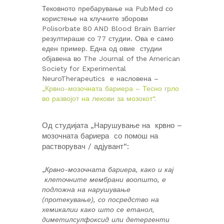
Тековното пребарување на PubMed со
користење на клучните зборови
Polisorbate 80 AND Blood Brain Barrier
резултираше со 77 студии. Ова е само
еден пример. Една од овие студии
објавена во The Journal of the American
Society for Experimental
NeuroTherapeutics е насловена –
„Крвно-мозочната бариера – Тесно грло
во развојот на лекови за мозокот“.
Од студијата „Нарушување на крвно –
мозочната бариера со помош на
растворувач / адјувант“:
„
Крвно-мозочната бариера, како и кај
клеточните мембрани воопшто, е
подложна на нарушување
(протекување), со посредство на
хемикалии како што се етанол,
диметилсулфоксид или детергенти