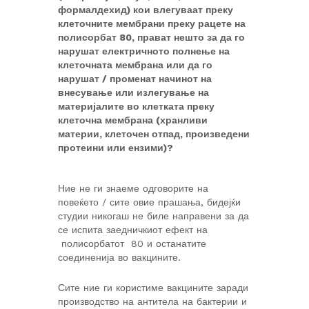
формалдехид) кои влегуваат преку
клеточните мембрани преку рацете на
полисорбат 80, прават нешто за да го
нарушат електричното полнење на
клеточната мембрана или да го
нарушат / променат начинот на
внесување или излегување на
материјалите во клетката преку
клеточна мембрана (хранливи
материи, клеточен отпад, произведени
протеини или ензими)?
Ние не ги знаеме одговорите на
повеќето / сите овие прашања, бидејќи
студии никогаш не биле направени за да
се испита заедничкиот ефект на
полисорбатот 80 и останатите
соединенија во вакцините.
Сите ние ги користиме вакцините заради
производство на антитела на бактерии и