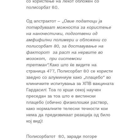
со користење на лекот обложен со
полисорбат 80.
Од апстрактот – „
Овие податоци ја
потврдуваат можноста за користење
на наночестички, подготвени од
амфифилни полимери и обложени со
полисорбат 80, за доставување на
факторот за раст на нервите во
мозокот, при системски
третман“.
Како што ќе видите на
страница 477, Полисорбат 80 се користи
заедно со алуминиум како „плацебо“ во
клиничките испитувања за ХПВ вакцината
Гардасил! Тоа го крши секој научен
преседан за тоа што е вистински
плацебо (обично физиолошки раствор,
како нормалните телесни течности кои
нема да предизвикаат реакција од било
кој вид)!
Полисорбатот 80, заради погоре