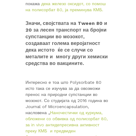
покажа
дека железо оксидот, со помош
на полисорбат 80, ја преминува КМБ.
Значи, својствата на Tween 80 и
20 за лесен транспорт на бројни
супстанции во мозокот,
создаваат голема веројатност
дека истото ќе се случи со
металите и многу други хемиски
средства во вакцините.
Интересно е тоа што Polysorbate 80
исто така се изучува за да овозможи
пренос на природни супстанции во
мозокот. Со студијата од 2016 година во
Journal of Microencapsulation,
насловена „
Наночестички од куркума,
обложени со обвивка од полисорбат 80,
за in vivo антидепресивна активност
преку КМБ и предвиден