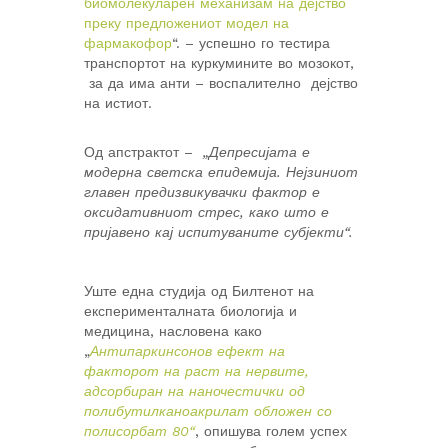
биомолекуларен механизам на дејство
преку предложениот модел на
фармакофор
“. – успешно го тестира
транспортот на куркумините во мозокот,
за да има анти – воспалително дејство
на истиот.
Од апстрактот –
„Депресијата е
модерна светска епидемија. Нејзиниот
главен предизвикувачки фактор е
оксидативниот стрес, како што е
пријавено кај испитуваните субјекти“.
Уште една студија од Билтенот на
експерименталната биологија и
медицина, насловена како
„
Антипаркинсонов ефект на
факторот на раст на нервите,
адсорбиран на наночестички од
полибутилканоакрилат обложен со
полисорбат 80“
, опишува голем успех