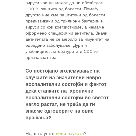
вируси кои не можат да ни обезбедат
100 % заштита од болести. Помеѓу
другото ние сме заштитени од болести
предизвикани од трилиони бактерии и
вируси со кои коегзистирме, а немаме
оформено специфични антитела. Значи
антителата не се мерило за имунитет на
одредено заболување. Дури и
учебниците, литературата и CDC го
признаваат тоа.
Со постојано зголемување на
случаите на значителни невро-
воспалителни состојби и фактот
дека стапките на хронични
воспалителни состојби во светот
нагло растат, не треба да ги
знаеме одговорите на овие
прашања?
Но, што уште
вели науката
?