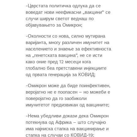
-Цврстата политичка одлука да се
воведат нови неефикасни „вакцини“ се
случи ширум светот веднаш по
објавувањето за Омикрон;
-Околности со нова, силно мутирана
варијанта, многу различен имунитет на
населението и знаење за ефективноста
на „генетската вакцина“, не се исти
како оние пред 12 месеци кога
глобално беа претставени инјекциите
од првата генерација за КОВИД;
-Омикрон може да биде поинфективен,
веројатно не е поопасен – но можеби е
поверојатно да го заобиколи
имунитетот предизвикан од вакцините;
-Нема убедливи докази дека Омикрон
потекнува од Африка – што случајно
има најниска стапка на вакцинирање и
стапка на случаи со КОВИД-19;