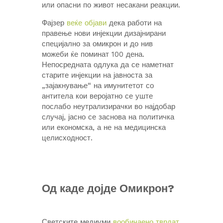
или опасни по живот несакани реакции.
Фајзер
веќе објави
дека работи на
правење нови инјекции дизајнирани
специјално за омикрон и до нив
можеби ќе поминат 100 дена.
Непосредната одлука да се наметнат
старите инјекции на јавноста за
„зајакнување“ на имунитетот со
антитела кои веројатно се уште
послабо неутрализирачки во најдобар
случај, јасно се заснова на политичка
или економска, а не на медицинска
целисходност.
Од каде дојде Омикрон?
Светските медиуми
вообичаено тврдат