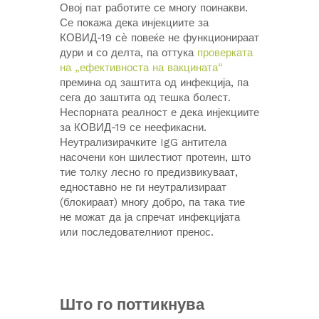
Овој пат работите се многу поинакви.
Се покажа дека инјекциите за
КОВИД-19 сè повеќе не функционираат
дури и со делта, па оттука
проверката
на „ефективноста на вакцината“
премина од заштита од инфекција, па
сега до заштита од тешка болест.
Неспорната реалност е дека инјекциите
за КОВИД-19 се неефикасни.
Неутрализирачките IgG антитела
насочени кон шилестиот протеин, што
тие толку лесно го предизвикуваат,
едноставно не ги неутрализираат
(блокираат) многу добро, па така тие
не можат да ја спречат инфекцијата
или последователниот пренос.
Што го поттикнува