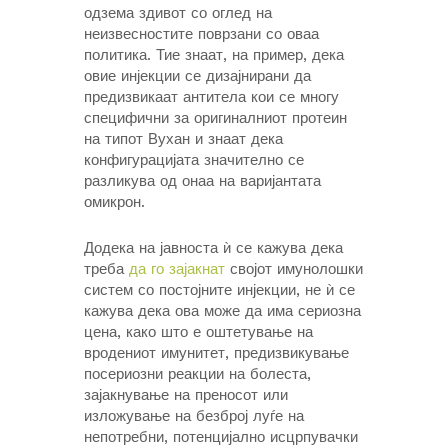
одзема здивот со оглед на
неизвесностите поврзани со оваа
политика. Тие знаат, на пример, дека
овие инјекции се дизајнирани да
предизвикаат антитела кои се многу
специфични за оригиналниот протеин
на типот Вухан и знаат дека
конфигурацијата значително се
разликува од онаа на варијантата
омикрон.
Додека на јавноста ѝ се кажува дека
треба
да го зајакнат
својот имунолошки
систем со постојните инјекции, не ѝ се
кажува дека ова може да има сериозна
цена, како што е оштетување на
вродениот имунитет, предизвикување
посериозни реакции на болеста,
зајакнување на преносот или
изложување на безброј луѓе на
непотребни, потенцијално исцрпувачки