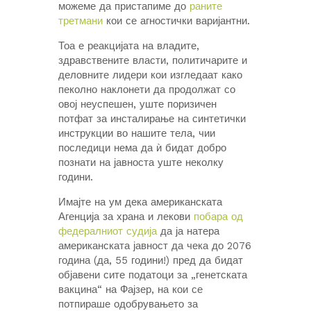
можеме да пристапиме до
раните
третмани
кои се агностички варијантни.
Тоа е реакцијата на владите,
здравствените власти, политичарите и
деловните лидери кои изгледаат како
пеколно наклонети да продолжат со
овој неуспешен, уште поризичен
потфат за инсталирање на синтетички
инструкции во нашите тела, чии
последици нема да ѝ бидат добро
познати на јавноста уште неколку
години.
Имајте на ум дека американската
Агенција за храна и лекови
побара од
федералниот судија
да ја натера
американската јавност да чека до 2076
година (да, 55 години!) пред да бидат
објавени сите податоци за „генетската
вакцина“ на Фајзер, на кои се
потпираше одобрувањето за