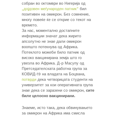
собран во октомври во Нигерија од
„дојдовен меѓународен патник“
бил
позитивен на омикрон. Без сомнение,
многу повеќе ќе се открие со текот на
времето.
За нас, моментално достапните
информации значат дека жирито
апсолутно не знае дали омикрон
воопшто потекнува од Африка.
Потеклото можеби било патник од
високо вакцинирана земја што го
увезла во Африка. Д-р Масупу од
Претседателската работна група за
КОВИД-19 на владата на Боцвана,
потврди
дека четворицата студенти на
универзитет за кои оперативната група
знае дека се заразени со омикрон,
сите
биле целосно вакцинирани.
Знаеме, исто така, дека обвинувањето
за омикрон на Африка има смисла