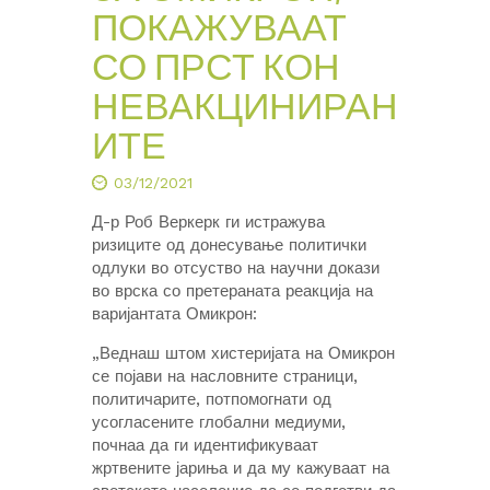
ПОКАЖУВААТ
СО ПРСТ КОН
НЕВАКЦИНИРАН
ИТЕ
03/12/2021
Д-р Роб Веркерк ги истражува
ризиците од донесување политички
одлуки во отсуство на научни докази
во врска со претераната реакција на
варијантата Омикрон:
„Веднаш штом хистеријата на Омикрон
се појави на насловните страници,
политичарите, потпомогнати од
усогласените глобални медиуми,
почнаа да ги идентификуваат
жртвените јариња и да му кажуваат на