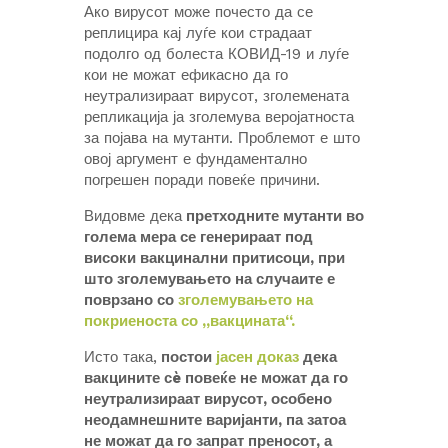
Ако вирусот може почесто да се
реплицира кај луѓе кои страдаат
подолго од болеста КОВИД-19 и луѓе
кои не можат ефикасно да го
неутрализираат вирусот, зголемената
репликација ја зголемува веројатноста
за појава на мутанти. Проблемот е што
овој аргумент е фундаментално
погрешен поради повеќе причини.
Видовме дека
претходните мутанти во
голема мера се генерираат под
високи вакцинални притисоци, при
што зголемувањето на случаите е
поврзано со
зголемувањето на
покриеноста со „вакцината“.
Исто така,
постои
јасен доказ
дека
вакцините сè повеќе не можат да го
неутрализираат вирусот, особено
неодамнешните варијанти, па затоа
не можат да го запрат преносот, а