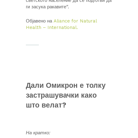
светското население да се подготви да
ги засука ракавите“.
Објавено на
Aliance for Natural
Health – International.
Дали Омикрон е толку
застрашувачки како
што велат?
На кратко: