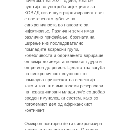
почетокот на 2021 година, кога се
пуштија во употреба инјекциите за
КОВИД низ индустријализираниот свет
е постепеното губење на
синхроничноста во напорите за
инјектирање. Различни земји имаа
различно прифаќање, брзината на
ширење низ последователно
помладите возрасни групи,
колебливоста и одбивањето варираше
од земја до земја, а понекогаш дури и
од регион до регион. Целата таа загуба
на синхроничност всушност го
намалува притисокот на селекција –
како и тоа што има големи резервоари
на невакцинирани млади луѓе со добар
вроден имунолошки систем, како во
поголемиот дел од африканскиот
континент.
Омикрон повторно ќе ги синхронизира
кампањите за инјектирање. Огромен