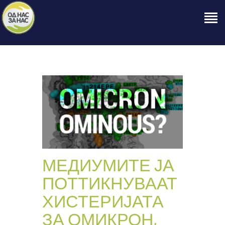
ПОЧЕТНА
ЗА НАС
НАШЕ ПРАВО
ОБЈАВИ
ПРОЕКТИ
КОНТАКТ
МЕДИУМИТЕ ЈА
ПОТТИКНУВААТ
ХИСТЕРИЈАТА
ЗА ОМИКРОН,