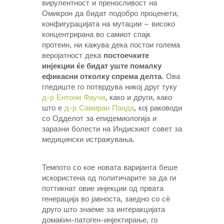
вирулентност и преносливост на
Омикрон да бидат подобро проценети,
конфигурацијата на мутации – високо
концентрирана во самиот спајк
протеин, ни кажува дека постои голема
веројатност дека
постоечките
инјекции ќе бидат уште помалку
ефикасни отколку спрема делта
. Ова
гледиште го потврдува никој друг туку
д-р Ентони Фаучи
, како и други, како
што е
д-р Самиран Панда
, кој раководи
со Одделот за епидемиологија и
заразни болести на Индискиот совет за
медицински истражувања.
Темпото со кое новата варијанта беше
искористена од политичарите за да ги
поттикнат овие инјекции од првата
генерација во јавноста, заедно со сè
друго што знаеме за интеракцијата
домаќин-патоген-инјектирање, го