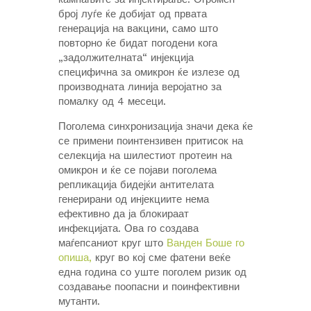
број луѓе ќе добијат од првата
генерација на вакцини, само што
повторно ќе бидат погодени кога
„задолжителната“ инјекција
специфична за омикрон ќе излезе од
производната линија веројатно за
помалку од 4 месеци.
Поголема синхронизација значи дека ќе
се примени поинтензивен притисок на
селекција на шилестиот протеин на
омикрон и ќе се појави поголема
репликација бидејќи антителата
генерирани од инјекциите нема
ефективно да ја блокираат
инфекцијата. Ова го создава
маѓепсаниот круг што
Ванден Боше го
опиша,
круг во кој сме фатени веќе
една година со уште поголем ризик од
создавање поопасни и поинфективни
мутанти.