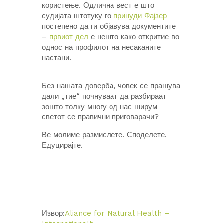
користење. Одлична вест е што
судијата штотуку го
принуди Фајзер
постепено да ги објавува документите
–
првиот дел
е нешто како откритие во
однос на профилот на несаканите
настани.
Без нашата доверба, човек се прашува
дали „тие“ почнуваат да разбираат
зошто толку многу од нас ширум
светот се правични приговарачи?
Ве молиме размислете. Споделете.
Едуцирајте.
Извор:
Aliance for Natural Health –