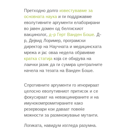
Претходно долго
известувавме за
основната наука
и ги поддржавме
еволутивните аргументи елаборирани
во јавен домен од белгискиот
вакцинолог,
д-р Герт Ванден Боше.
Д-
р, Дејвид Лоример, програмски
директор на Научната и медицинската
мрежа и јас оваа недела објавивме
кратка статија
која се обидува на
лаички јазик да ги сумира централните
начела на тезата на Ванден Боше.
Спротивните аргументи го игнорираат
целосно еволутивниот притисок и се
фокусираат на невакцинираните и на
имунокомпромитираните како
резервоари кои даваат повеќе
можности за размножување мутанти.
Логиката, навидум изгледа разумна.