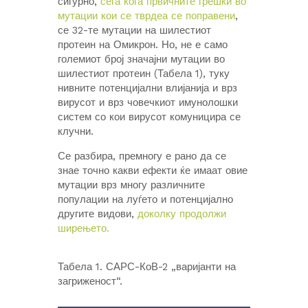
сигурно,
сега кога првичните грешки во
мутации кои се тврдеа се поправени
,
се 32-те мутации на шилестиот
протеин на Омикрон. Но, не е само
големиот број значајни мутации во
шилестиот протеин (Табела 1), туку
нивните потенцијални влијанија и врз
вирусот и врз човечкиот имунолошки
систем со кои вирусот комуницира се
клучни.
Се разбира, премногу е рано да се
знае точно какви ефекти ќе имаат овие
мутации врз многу различните
популации на луѓето и потенцијално
другите видови,
доколку продолжи
ширењето.
Табела 1. САРС-КоВ-2 „варијанти на
загриженост“.