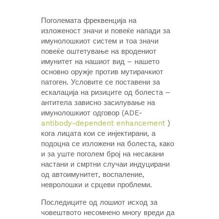
Поголемата фреквенција на
изложеност значи и повеќе напади за
имунолошкиот систем и тоа значи
повеќе оштетување на вродениот
имунитет на нашиот вид – нашето
основно оружје против мутирачкиот
патоген. Условите се поставени за
ескалација на ризиците од болеста –
антитела зависно засилување на
имунолошкиот одговор (ADE-
antibody-dependent enhancement
)
кога лицата кои се инјектирани, а
подоцна се изложени на болеста, како
и за уште поголем број на несакани
настани и смртни случаи индуцирани
од автоимунитет, воспаление,
невролошки и срцеви проблеми.
Последиците од лошиот исход за
човештвото несомнено многу вреди да