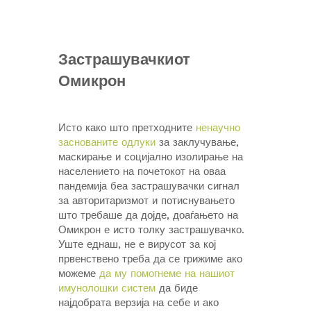
Застрашувачкиот
Омикрон
Исто како што претходните
ненаучно
заснованите одлуки
за заклучување,
маскирање и социјално изолирање на
населението на почетокот на оваа
пандемија беа застрашувачки сигнал
за авторитаризмот и потиснувањето
што требаше да дојде, доаѓањето на
Омикрон е исто толку застрашувачко.
Уште еднаш, не е вирусот за кој
првенствено треба да се грижиме ако
можеме
да му помогнеме на нашиот
имунолошки систем
да биде
најдобрата верзија на себе и ако