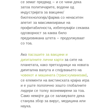
се земат предвид – и се чини дека
затоа политичарите, водени од
индустријата за вакцини/
биотехнологија/фарма со ненаситен
апетит за максимизирање на
профитабилноста, избегнувајќи секаква
одговорност за каква било
предизвикана штета – продолжуваат
со тоа.
Ако
пасошите за вакцини и
дигиталните лични карти
за сите на
планетата, како претходници на новата
дигитална валута и спојувањето на
човекот и машината (трансхуманизам)
,
се елементи на вистинската крајна игра
и е уште пологично зошто глобалните
лидери се толку вознемирени за тоа.
Само немојте да се залажувате дека
станува збор за вирус, медицина или
наука.