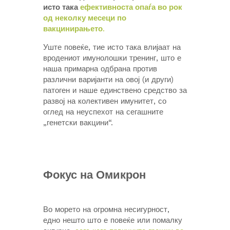
исто така
ефективноста опаѓа во рок
од неколку месеци по
вакцинирањето
.
Уште повеќе, тие исто така влијаат на
вродениот имунолошки тренинг, што е
наша примарна одбрана против
различни варијанти на овој (и други)
патоген и наше единствено средство за
развој на колективен имунитет, со
оглед на неуспехот на сегашните
„генетски вакцини“.
Фокус на Омикрон
Во морето на огромна несигурност,
едно нешто што е повеќе или помалку