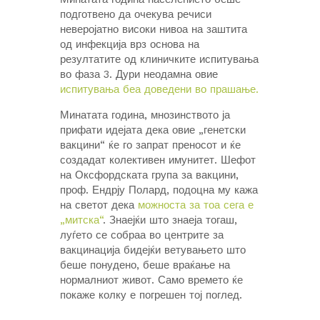
подготвено да очекува речиси
неверојатно високи нивоа на заштита
од инфекција врз основа на
резултатите од клиничките испитувања
во фаза 3. Дури неодамна овие
испитувања беа доведени во прашање.
Минатата година, мнозинството ја
прифати идејата дека овие „генетски
вакцини“ ќе го запрат преносот и ќе
создадат колективен имунитет. Шефот
на Оксфордската група за вакцини,
проф. Ендрју Полард, подоцна му кажа
на светот дека
можноста за тоа сега е
„митска“
. Знаејќи што знаеја тогаш,
луѓето се собраа во центрите за
вакцинација бидејќи ветувањето што
беше понудено, беше враќање на
нормалниот живот. Само времето ќе
покаже колку е погрешен тој поглед.