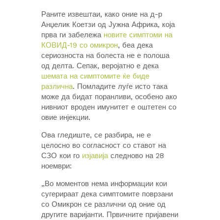
Раните извештаи, како оние на д-р
Анџелик Коетзи од Јужна Африка, која
прва ги забележа
новите симптоми на
КОВИД-19 со омикрон
, беа дека
сериозноста на болеста не е полоша
од делта. Сепак, веројатно е дека
шемата на симптомите ќе биде
различна
. Помладите луѓе исто така
може да бидат поранливи, особено ако
нивниот вроден имунитет е оштетен со
овие инјекции.
Ова гледиште, се разбира, не е
целосно во согласност со ставот на
СЗО кои го
изјавија
следново на 28
ноември:
„Во моментов нема информации кои
сугерираат дека симптомите поврзани
со Омикрон се различни од оние од
другите варијанти. Првичните пријавени