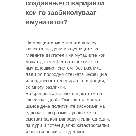
создавањето варијанти
кои го заобиколуваат
имунитетот?
Перцепциите меѓу политичарите,
јавноста, па дури и научниците за
главните двигатели на мутациите кои
можат да ги избегнат ефектите на
имунолошкиот систем, без разлика
дали од природно стекната инфекција
или одговорот генериран со инјекции,
се многу различни.
Во средината на овој недостаток на
консензус доаѓа Омикрон и голема
шанса дека политиките засновани на
еднонасочно размислување ќе се
сметаат за контрапродуктивни од едни,
па дури и потенцијално катастрофални
и опасни по живот од други.