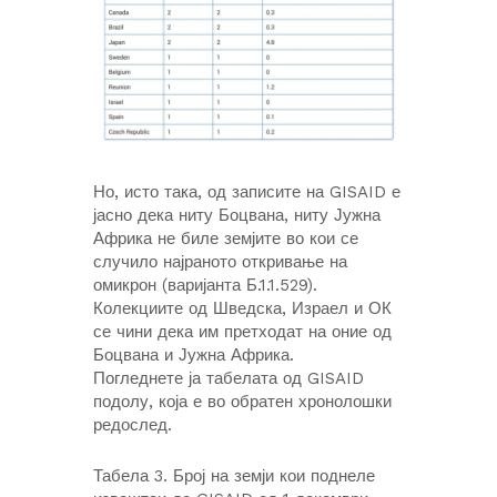
Но, исто така, од записите на GISAID е
јасно дека ниту Боцвана, ниту Јужна
Африка не биле земјите во кои се
случило најраното откривање на
омикрон (варијанта Б.1.1.529).
Колекциите од Шведска, Израел и ОК
се чини дека им претходат на оние од
Боцвана и Јужна Африка.
Погледнете ја табелата од GISAID
подолу, која е во обратен хронолошки
редослед.
Табела 3. Број на земји кои поднеле