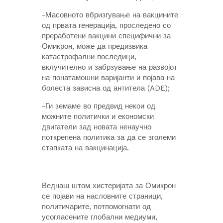
-Масовното вбризгување на вакцините
од првата генерација, проследено со
преработени вакцини специфични за
Омикрон, може да предизвика
катастрофални последици,
вклучително и забрзување на развојот
на понатамошни варијанти и појава на
болеста зависна од антитела (ADE);
-Ги земаме во предвид некои од
можните политички и економски
двигатели зад новата ненаучно
поткрепена политика за да се зголеми
стапката на вакцинација.
Веднаш штом хистеријата за Омикрон
се појави на насловните страници,
политичарите, потпомогнати од
усогласените глобални медиуми,