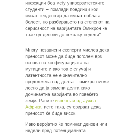
инфекции беа меѓу универзитетските
студенти – помлади поединци кои
имаат тенденција да имаат поблага
болест, но разбирањето на степенот на
сериозност на варијантата Омикрон ќе
трае од денови до неколку недели“.
Многу независни експерти мислеа дека
преносот може да биде поголем врз
основа на конфигурацијата на
мутациите и ако тоа е случај и
латентноста не е значително
продолжена над делта – омикрон може
лесно да ја замени делта како
доминантна варијанта во повеќето
земји. Раните
извештаи од Јужна
Африка
, исто така, сугерираат дека
преносот ќе биде висок.
Иако веројатно ќе поминат денови или
недели пред потенцијалната