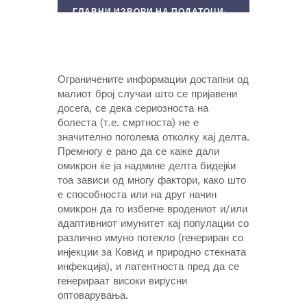
ГЛАВНИ ИЗВОРИ НА ПОДАТОЦИ:
СЗО
И
GISAID
. *ЗАБЕЛЕЖЕТЕ ДЕКА
СЗО НЕ ТВРДИ ДЕКА НИТУ
БОЦВАНА НИТУ ЈУЖНА АФРИКА
СЕ ЗЕМЈИ НА ПРВА
ДОКУМЕНТАЦИЈА – ВИДЕТЕ ЈА
Ограничените информации достапни од
ДИСКУСИЈАТА ПОДОЛУ. † ВРЗ
малиот број случаи што се пријавени
ОСНОВА НА
МЕДИУМСКИТЕ
ИЗВЕШТАИ
ОД Д-Р ЕНТОНИ
досега, се дека сериозноста на
ФАУЧИ
болеста (т.е. смртноста) не е
значително поголема отколку кај делта.
Премногу е рано да се каже дали
омикрон ќе ја надмине делта бидејќи
тоа зависи од многу фактори, како што
е способноста или на друг начин
омикрон да го избегне вродениот и/или
адаптивниот имунитет кај популации со
различно имуно потекло (генериран со
инјекции за Ковид и природно стекната
инфекција), и латентноста пред да се
генерираат високи вирусни
оптоварувања.