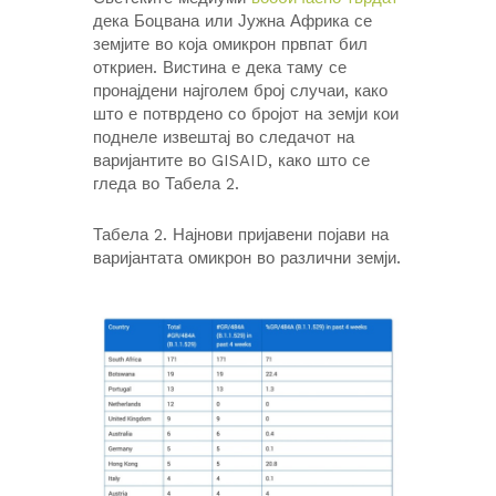
дека Боцвана или Јужна Африка се
земјите во која омикрон првпат бил
откриен. Вистина е дека таму се
пронајдени најголем број случаи, како
што е потврдено со бројот на земји кои
поднеле извештај во следачот на
варијантите во GISAID, како што се
гледа во Табела 2.
Табела 2. Најнови пријавени појави на
варијантата омикрон во различни земји.