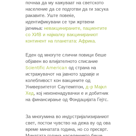
почнаа да му кажуваат на светското
население да се подготви да ги засука
ракавите. Уште повеќе,
идентификувани се три жртвени
јагниња:
невакцинираните, пациентите
со ХИВ и најмалку вакцинираниот
континент на планетата: Африка.
Еден од многуте слични повици беше
објавен во влијателното списание
Scientific American
од страна на
истражувачот на јавното здравје и
колебливост кон вакцините од
Универзитетот Саутемптон,
д-р Мајкл
Хед
, кој неизненадувачки е и добитник
на финансирање од Фондацијата Гејтс.
За многумина во индустријализираниот
свет, постои чувство на дежа ву од ова
време минатата година, но со пресврт.
Минатата година населението беше