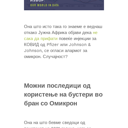
ИЗВОР:
OUR WORLD IN DATA
Она што исто така го знаеме е веднаш
откако Јужна Африка објави дека
не
сака да прифати
повеќе инјекции за
КОВИД од Pfizer или Johnson &
Johnson, се огласи алармот за
омикрон. Случајност?
Можни последици од
користење на бустери во
бран со Омикрон
Она на што бевме сведоци од