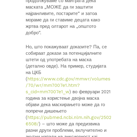
продолжуваме со мантрата дека
маската „МОЖЕ да ги заштити
најранливите, постарите“ и затоа
мораме да ги ставиме децата како
жртва пред олтарот на „општото
добро“.
Но, што покажуваат доказите? Па, се
собираат докази за потенцијалните
штети од употребата на маска
(детално овде). На пример, студијата
на ЦКБ
(
https://www.cdc.gov/mmwr/volumes
/70/wr/mm7007e1.htm?
s_cid=mm7007e1_w
) во февруари 2021
година за користење двојна маска
објави дека маскирањето може да го
попречи дишењето
(
https://pubmed.ncbi.nlm.nih.gov/2502
6508/
) – што може да предизвика
разни други проблеми, вклучително и
акутни напади на анксиозност кај