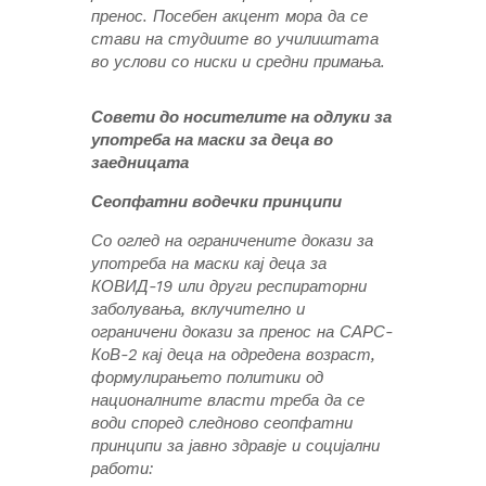
пренос. Посебен акцент мора да се
стави на студиите во училиштата
во услови со ниски и средни примања.
Совети до носителите на одлуки за
употреба на маски за деца во
заедницата
Сеопфатни водечки принципи
Со оглед на ограничените докази за
употреба на маски кај деца за
КОВИД-19 или други респираторни
заболувања, вклучително и
ограничени докази за пренос на САРС-
КоВ-2 кај деца на одредена возраст,
формулирањето политики од
националните власти треба да се
води според следново сеопфатни
принципи за јавно здравје и социјални
работи: