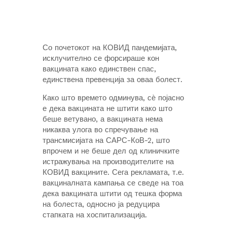
Со почетокот на КОВИД пандемијата,
исклучително се форсираше кон
вакцината како единствен спас,
единствена превенција за оваа болест.
Како што времето одминува, сѐ појасно
е дека вакцината не штити како што
беше ветувано, а вакцината нема
никаква улога во спречување на
трансмисијата на САРС-КоВ-2, што
впрочем и не беше дел од клиничките
истражувања на производителите на
КОВИД вакцините. Сега рекламата, т.е.
вакциналната кампања се сведе на тоа
дека вакцината штити од тешка форма
на болеста, односно ја редуцира
стапката на хоспитализација.