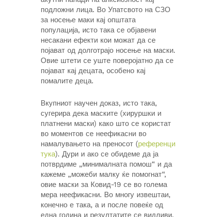
подложни лица. Во Упатсвото на СЗО
за носење маки кај општата
популација, исто така се објавени
несакани ефекти кои можат да се
појават од долготрајо носење на маски.
Овие штети се уште поверојатно да се
појават кај децата, особено кај
помалите деца.
Вкупниот научен доказ, исто така,
сугерира дека маските (хируршки и
платнени маски) како што се користат
во моментов се неефикасни во
намалувањето на преносот (
референци
тука
). Дури и ако се обидеме да ја
потврдиме „минималната помош“ и да
кажеме „можеби малку ќе помогнат“,
овие маски за Ковид-19 се во голема
мера неефикасни. Во многу извештаи,
конечно е така, а и после повеќе од
една година и резултатите се видливи.