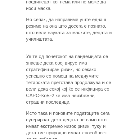
поединецот кој нема или не може да
носи маска.
Но сепак, да направиме уште еднаш
резиме на она што досега е познато,
што вели науката за маските, децата и
училиштата.
Уште од почетокот на пандемијата се
знаеше дека овој вирус има
стратифициран ризик, но секако
успешно со помош на медиумите
тетарската претстава продолжува и се
вели дека секој кој ќе се инфицира со
САРС-КоВ-2 ќе има неизбежни,
страшни последици.
Исто така и поновите податоците сега
сугерираат дека децата не само што
имаат екстремно низок ризик, туку и
дека тие природно имаат способност