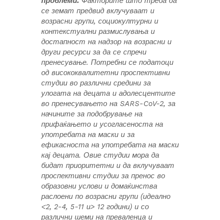
проблеми.
Факторите што треба да
се земат предвид вклучуваат и
возрасни групи, социокултурни и
контекстуални размислувања и
достапност на надзор на возрасни и
други ресурси за да се спречи
пренесување. Потребни се податоци
од висококвалитетни проспективни
студии во различни средини за
улогата на децата и адолесцентите
во пренесувањето на SARS-CoV-2, за
начините за подобрување на
прифаќањето и усогласеноста на
употребата на маски и за
ефикасноста на употребата на маски
кај децата. Овие студии мора да
бидат приоритетни и да вклучуваат
проспективни студии за пренос во
образовни услови и домаќинства
раслоени по возрасни групи (идеално
<2, 2-4, 5-11 и> 12 години) и со
различни шеми на преваленца и