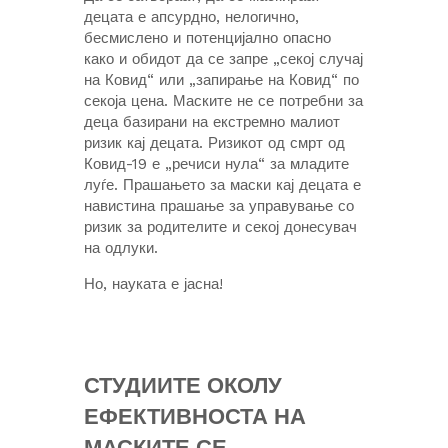
децата е апсурдно, нелогично,
бесмислено и потенцијално опасно
како и обидот да се запре „секој случај
на Ковид“ или „запирање на Ковид“ по
секоја цена. Маските не се потребни за
деца базирани на екстремно малиот
ризик кај децата. Ризикот од смрт од
Ковид-19 е „речиси нула“ за младите
луѓе. Прашањето за маски кај децата е
навистина прашање за управување со
ризик за родителите и секој донесувач
на одлуки.
Но, науката е јасна!
СТУДИИТЕ ОКОЛУ
ЕФЕКТИВНОСТА НА
МАСКИТЕ СЕ