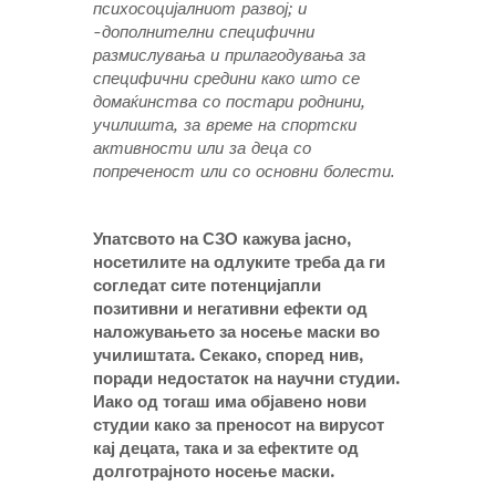
психосоцијалниот развој; и
-дополнителни специфични
размислувања и прилагодувања за
специфични средини како што се
домаќинства со постари роднини,
училишта, за време на спортски
активности или за деца со
попреченост или со основни болести.
Упатсвото на СЗО кажува јасно,
носетилите на одлуките треба да ги
согледат сите потенцијапли
позитивни и негативни ефекти од
наложувањето за носење маски во
училиштата. Секако, според нив,
поради недостаток на научни студии.
Иако од тогаш има објавено нови
студии како за преносот на вирусот
кај децата, така и за ефектите од
долготрајното носење маски.