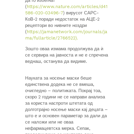
да го избегнат
(
https://www.nature.com/articles/d41
586-020-03496-7
) вирусот САРС-
КоВ-2 поради недостаток на АЦЕ-2
рецептори во нивните ноздри
(
https://jamanetwork.com/journals/ja
ma/fullarticle/2766522).
Зошто оваа измама продолжува да ѝ
се сервира на јавноста и не е спречена
веднаш, останува да видиме.
Науката за носење маски беше
единствена додека не се вмеша,
очигледно – политиката. Покрај тоа,
скоро 2 години не се направи анализа
за користа наспроти штетата од
долготрајно носење маски кај децата –
што е и основен параметар за дали да
се налoжи или не оваа
нефармацевтска мерка. Сепак,