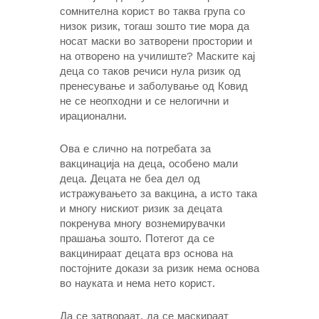
сомнителна корист во таква група со
низок ризик, тогаш зошто тие мора да
носат маски во затворени простории и
на отворено на училиште? Маските кај
деца со таков речиси нула ризик од
пренесување и заболување од Ковид
не се неопходни и се нелогични и
ирационални.
Ова е слично на потребата за
вакцинација на деца, особено мали
деца. Децата не беа дел од
истражувањето за вакцина, а исто така
и многу нискиот ризик за децата
покренува многу вознемирувачки
прашања зошто. Потегот да се
вакцинираат децата врз основа на
постојните докази за ризик нема основа
во науката и нема нето корист.
Да се затвораат, да се маскираат