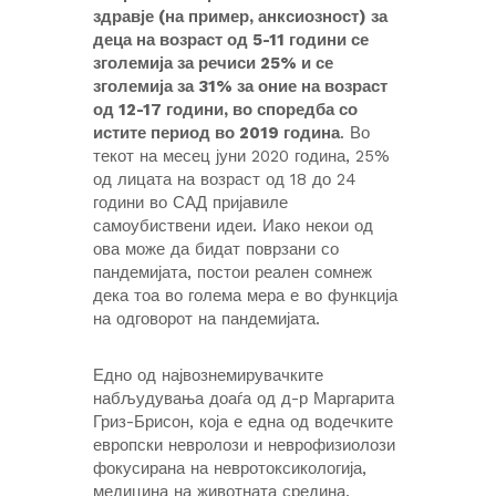
здравје (на пример, анксиозност) за
деца на возраст од 5-11 години се
зголемија за речиси 25% и се
зголемија за 31% за оние на возраст
од 12-17 години, во споредба со
истите период во 2019 година
. Во
текот на месец јуни 2020 година, 25%
од лицата на возраст од 18 до 24
години во САД пријавиле
самоубиствени идеи. Иако некои од
ова може да бидат поврзани со
пандемијата, постои реален сомнеж
дека тоа во голема мера е во функција
на одговорот на пандемијата.
Едно од највознемирувачките
набљудувања доаѓа од д-р Маргарита
Гриз-Брисон, која е една од водечките
европски невролози и неврофизиолози
фокусирана на невротоксикологија,
медицина на животната средина,