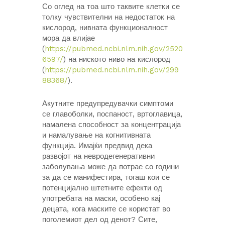
Со оглед на тоа што таквите клетки се
толку чувствителни на недостаток на
кислород, нивната функционалност
мора да влијае
(
https://pubmed.ncbi.nlm.nih.gov/2520
6597/
) на ниското ниво на кислород
(
https://pubmed.ncbi.nlm.nih.gov/299
88368/
).
Акутните предупредувачки симптоми
се главоболки, поспаност, вртоглавица,
намалена способност за концентрација
и намалување на когнитивната
функција. Имајќи предвид дека
развојот на невродегенеративни
заболувања може да потрае со години
за да се манифестира, тогаш кои се
потенцијално штетните ефекти од
употребата на маски, особено кај
децата, кога маските се користат во
поголемиот дел од денот? Сите,