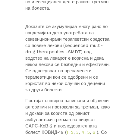
но и есенцијален дел е раниот третман
на болеста.
Доказите се акумулираа многу рано во
пандемијата дека употребата на
секвенционирани терапевтски средства
со повеќе лекови (sequenced multi-
drug therapeutics -SMDT) под
водство на лекарот е корисна и дека
некои лекови се безбедни и ефективни.
Се однесуваат на пренаменети
терапевтици кои се одобрени и се
користат во некои случаи со децении
за други болести.
Постојат опширно напишани и објавени
алгоритми и протоколи за третман, како
и докази за користа од раниот
амбулантски третман на вирусот
САРС-КоВ-2 и последователната
болест КОВИД-19 (
1
,
2
,
3
,
4
,
5
,
6
). Со