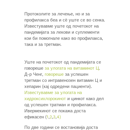
Протоколите за лечење, но и за
профилакса беа и сѐ уште се во сенка.
Известувавме уште од почетокот на
пандемијата за лекови и суплементи
кои би помогнале како во профилакса,
така и за третман.
Уште на почетокот од пандемијата се
говореше
за улогата на витаминот Ц
.
Д-р Ченг,
говореше
за успешен
третман со интравенозен витамин Ц и
хепарин (кај одредени пациенти).
Известувавме за улогата на
хидроксихлорокинот
и цинкот како дел
од успешен тратман и профилакса.
Ивермекинот се покажа доста
ефикасен (
1
,
2
,
3
,
4)
По две години се востановија доста