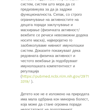
систем, систем што мора да се
предизвикува за да ја задржи
функционалноста. Сепак, со строго
ограничување на активностите на
децата поради заклучување и
маскирање (физичката активност/
вежбите се речиси невозможни додека
носите маска), најверојатно го
заобиколуваме нивниот имунолошки
систем. Доказите покажуваат дека
редовната физичка активност и
честото вежбање ја подобруваат
имунолошката компетентност и
регулација
(
https://pubmed.ncbi.nlm.nih.gov/2971
3319/
).
Детето кое не е изложено на природата
има мала одбрана кон минорна болест,
која може да стане огромна поради
недостатокот на подготвениот