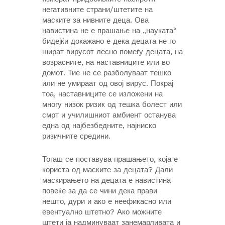
негативните страни/штетите на
маските за нивните деца. Ова
навистина не е прашање на „науката“
бидејќи докажано е дека децата не го
шират вирусот лесно помеѓу децата, на
возрасните, на наставниците или во
домот. Тие не се разболуваат тешко
или не умираат од овој вирус. Покрај
тоа, наставниците се изложени на
многу низок ризик од тешка болест или
смрт и училишниот амбиент останува
една од најбезбедните, најниско
ризичните средини.
Тогаш се поставува прашањето, која е
користа од маските за децата? Дали
маскирањето на децата е навистина
повеќе за да се чини дека прави
нешто, дури и ако е неефикасно или
евентуално штетно? Ако можните
штети ја надминуваат занемарливата и