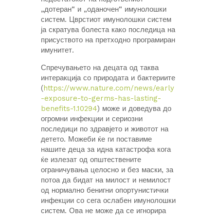
„дотеран“ и „оданочен“ имунолошки
систем. Цврстиот имунолошки систем
ја скратува болеста како последица на
присуството на претходно програмиран
имунитет.
Спречувањето на децата од таква
интеракција со природата и бактериите
(
https://www.nature.com/news/early
-exposure-to-germs-has-lasting-
benefits-1.10294
) може и доведува до
огромни инфекции и сериозни
последици по здравјето и животот на
детето. Можеби ќе ги поставиме
нашите деца за идна катастрофа кога
ќе излезат од општествените
ограничувања целосно и без маски, за
потоа да бидат на милост и немилост
од нормално бенигни опортунистички
инфекции со сега ослабен имунолошки
систем. Ова не може да се игнорира