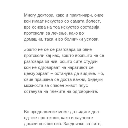
Многу доктори, како и практичари, оние
кои имаат искуство со самата болест,
врз основа на тоа искуство составија
протоколи за лечење, како во
домашни, така и во болнички услови.
Зошто не се се разговара за овие
протоколи кај нас, зошто воопшто не се
разговара за нив, зошто сите студии
кои не одговараат на наративот се
цензурираат – останува да видиме. Но,
овие прашања се доста важни, бидејќи
можноста за спасен живот плус
останува на плеќите на одговорните.
Во продолжение може да видите дел
од тие протоколи, како и научните
докази позади нив. Заедничко за сите,