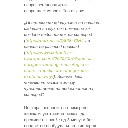
невро-регенерација и
невропластичност. Таа изјави:
„
Повторното вдишување на нашиот
издишан воздух без сомнение ќе
создаде недостаток на кислород
(
https://perma.cc/Q568-Y2H2
) и
наплив на јаглерод диоксид
(
https://www.collective-
evolution.com/2020/10/07/one-of-
europes-leading-neurologists-
claims-masks-are-dangerous-
explains-why/
). Знаеме дека
човечкиот мозок е многу
чувствителен на недостаток на
кислород“.
Постојат неврони, на пример во
хипокампусот кои не можат да
преживеат повеќе од 3 минути без
соодветно снабдување со кислород.