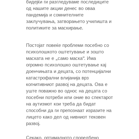
бидејќи ги разгледуваме последиците
од нашите акции денес во оваа
пандемија и сомнителните
заклучувања, затворањето училишта и
политиките за маскирање.
Постојат повеќе проблеми посебно со
психолошкото оштетување и зошто
маската не е „само маска“. Има
огромно психолошко оштетување кај
доенчињата и децата, со потенцијални
катастрофални влијанија врз
когнитивниот развој на децата. Ова е
уште поважно во однос на децата со
посебни потреби или оние во спектарот
на аутизмот кои треба да бидат
способни да ги препознаат изразите на
лицето како дел од нивниот тековен
развој.
Секако, оптималното споредбено