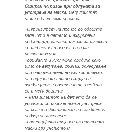
базиран на ризик при одлуката за
употреба на маска.
Овој пристап
треба да ги земе предвид:
-интензитет на пренос во областа
каде што е детето и ажурирани
податоци/достапни докази за ризикот
од инфекција и пренос во оваа
возрасна група;
-социјална и културна средина како
што се верувања, обичаи, однесување
или општествени норми кои влијаат
на социјалната интеракција на
заедницата и населението, особено
со и меѓу децата;
– капацитетот на детето да се
усогласи со соодветната употреба
на маски и достапност на соодветен
надзор за возрасни;
-потенцијално влијание на носењето
маски врз учењето и