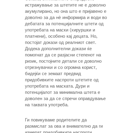
истражување за штетите не е доволно
акумулирано, но она што е пријавено е
доволно за да нѐ информира и води во
дебатата за потенцијалните штети од
употребата на маски (хируршки и
платнени), особено кај децата. Но,
постојат докази од реалниот свет.
Додека дополнителни докази ќе
помогнат да се разјасни степенот на
ризик, постојните детали се доволно
отрезнувачки и со огромна корист,
бидејќи се земаат предвид
придобивките наспроти штетите од
употребата на маската. Дури и
потенцијалот за минимална штета е
доволен за да се спречи оправдување
на таквата употреба.
Ги повикуваме родителите да
размислат за ова и внимателно да ги
измерат придобивките наспроти