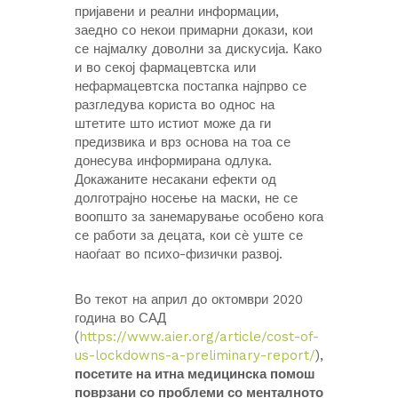
пријавени и реални информации,
заедно со некои примарни докази, кои
се најмалку доволни за дискусија. Како
и во секој фармацевтска или
нефармацевтска постапка најпрво се
разгледува користа во однос на
штетите што истиот може да ги
предизвика и врз основа на тоа се
донесува информирана одлука.
Докажаните несакани ефекти од
долготрајно носење на маски, не се
воопшто за занемарување особено кога
се работи за децата, кои сѐ уште се
наоѓаат во психо-физички развој.
Во текот на април до октомври 2020
година во САД
(
https://www.aier.org/article/cost-of-
us-lockdowns-a-preliminary-report/
),
посетите на итна медицинска помош
поврзани со проблеми со менталното