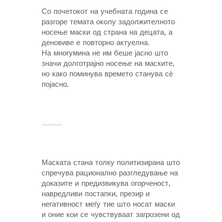
Со почетокот на учебната година се
разгоре темата околу задолжителното
носење маски од страна на децата, а
деновиве е повторно актуелна.
На многумина не им беше јасно што
значи долготрајно носење на маските,
но како поминува времето станува сѐ
појасно.
Маската стана толку политизирана што
спречува рационално разгледување на
доказите и предизвикува огорченост,
навредливи постапки, презир и
негативност меѓу тие што носат маски
и оние кои се чувствуваат загрозени од