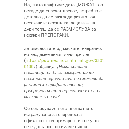
Но, и ако прифтиме дека „МОЖАТ“ до
некаде да спречат пренос, потребно е
детално да се разгледа ризикот од
несаканите ефекти кај децата – па
дури тогаш да се РАЗМИСЛУВА за
некакви ПРЕПОРАКИ.
За опасностите од маските генерално,
во неодамнешниот мини преглед
(
https://pubmed.ncbi.nlm.nih.gov/3361
9199
/) објавија:
„Нема доволно
податоци за да се измерат сите
негативни ефекти што би можеле да
ја намалат прифатливоста,
придржувањето и ефективноста на
маските за лице“
.
Се согласуваме дека адекватното
истражување за споредбена
ефикасност од примарен тип сѐ уште
не е достапно, но имаме силни