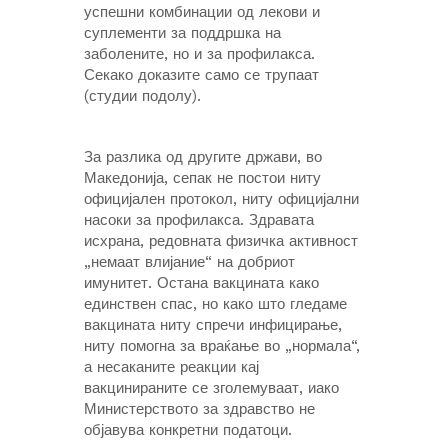
успешни комбинации од лекови и
суплементи за поддршка на
заболените, но и за профилакса.
Секако доказите само се трупаат
(студии подолу).
За разлика од другите држави, во
Македонија, сепак не постои ниту
официјален протокол, ниту официјални
насоки за профилакса. Здравата
исхрана, редовната физичка активност
„немаат влијание“ на добриот
имунитет. Остана вакцината како
единствен спас, но како што гледаме
вакцината ниту спречи инфицирање,
ниту помогна за враќање во „нормала“,
а несаканите реакции кај
вакцинираните се зголемуваат, иако
Министерството за здравство не
објавува конкретни податоци.