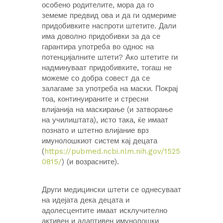
особено родителите, мора да го
земеме предвид ова и да ги одмериме
придобивките наспроти штетите. Дали
има доволно придобивки за да се
гарантира употреба во однос на
потенцијалните штети? Ако штетите ги
надминуваат придобивките, тогаш не
можеме со добра совест да се
залагаме за употреба на маски. Покрај
тоа, континуираните и стресни
влијанија на маскирање (и затворање
на училиштата), исто така, ќе имаат
познато и штетно влијание врз
имунолошкиот систем кај децата
(
https://pubmed.ncbi.nlm.nih.gov/1525
0815/
) (и возрасните).
Други медицински штети се однесуваат
на идејата дека децата и
адолесцентите имаат исклучително
активен и адаптивен имунолошки