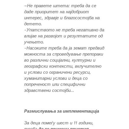
–
Не правете штета: треба да се
даде приоритет на најдобриот
интерес, здравје и благосостојба на
детето.
-Упатството не треба негативно да
влијае на развојот и резултатите од
учењето.
-Насоките треба да ја земат предвид
можноста за спроведување препораки
во различни социјални, културни и
географски контексти, вклучително
и услови со ограничени ресурси,
хуманитарни услови и деца со
попреченост или специфични
здравствени состојби…
Размислувања за имплементација
За деца помеѓу шест и 11 години,
треба
да се примени пристап