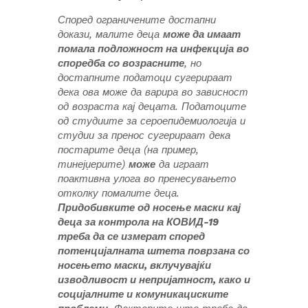
Според ограничените достапни
докази, малите деца
може да имаат
помала подложност на инфекција во
споредба со возрасните
, но
достапните податоци сугерираат
дека ова може да варира во зависност
од возраста кај децата. Податоците
од студиите за сероепидемиологија и
студии за пренос сугерираат дека
постарите деца (на пример,
тинејџерите)
може
да играат
поактивна улога во пренесувањето
отколку помалите деца.
Придобивките од носење маски кај
деца за контрола на КОВИД-19
треба да се измерат според
потенцијалната штета поврзана со
носењето маски, вклучувајќи
изводливост и непријатност, како и
социјалните и комуникациските