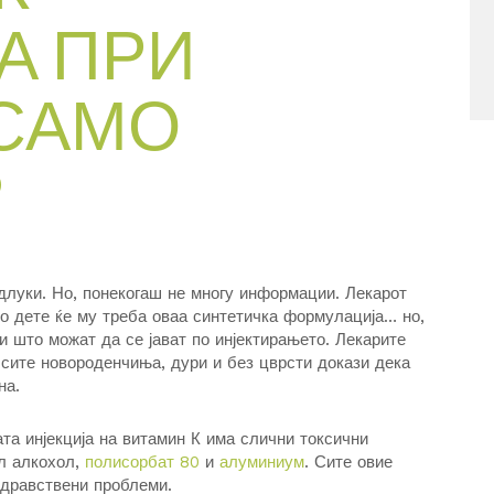
А ПРИ
 САМО
?
одлуки. Но, понекогаш не многу информации. Лекарот
о дете ќе му треба оваа синтетичка формулација… но,
ви што можат да се јават по инјектирањето. Лекарите
ј сите новороденчиња, дури и без цврсти докази дека
на.
та инјекција на витамин К има слични токсични
ил алкохол,
полисорбат 80
и
алуминиум
. Сите овие
 здравствени проблеми.