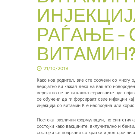
ИНЈЕКЦИЈ
РАЃАЊЕ –
ВИТАМИН
21/10/2019
Како нов родител, вие сте соочени со многу 
веројатно ви кажал дека на вашето новороден
веројатно не ви ги кажал сериозните нус поја
се обучени да ги форсираат овие инјекции ка
инјекција со витамин К е неопходна или корис
Постојат различни формулации, но синтетичка
состојки како вакцините, вклучително и бенз
состојки се поврзани со кратки и долгорочни