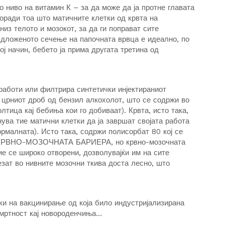
о ниво на витамин К – за да може да ја протне главата
поради тоа што матичните клетки од крвта на
из телото и мозокот, за да ги поправат сите
ложеното сечење на папочната врвца е идеално, по
ј начин, бебето ја прима другата третина од
работи или филтрира синтетички инјектираниот
 црниот дроб од бензил алкохолот, што се содржи во
лтица кај бебиња кои го добиваат). Крвта, исто така,
ува тие матични клетки да ја завршат својата работа
нормалната). Исто така, содржи полисорбат 80 кој се
И КРВНО-МОЗОЧНАТА БАРИЕРА, но крвно-мозочната
ие се широко отворени, дозволувајќи им на сите
езат во нивните мозочни ткива доста лесно, што
ки на вакцинирање од која било индустријализирана
смртност кај новороденчиња…