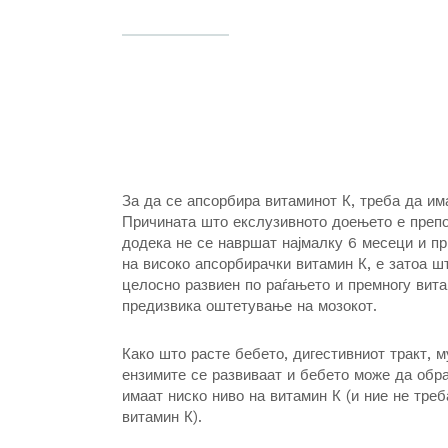
За да се апсорбира витаминот К, треба да и
Причината што екслузивното доењето е препо
додека не се навршат најмалку 6 месеци и п
на високо апсорбирачки витамин К, е затоа ш
целосно развиен по раѓањето и премногу вит
предизвика оштетување на мозокот.
Како што расте бебето, дигестивниот тракт, 
ензимите се развиваат и бебето може да обра
имаат ниско ниво на витамин К (и ние не треб
витамин К).