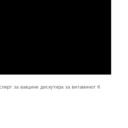
сперт за вакцини дискутира за витаминот К