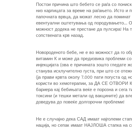
Постои причина што бебето се раѓа со пониск
низ карлицата за време на раѓањето. Исто и 
папочната врвца, да можат лесно да поминат н
евентуални оштетувања од породувањето… Од
можност додека не престане да пулсира! На то
сопствената крв назад.
Новороденото бебе, не е во можност да го об
витамин К и може да предизвика проблеми со
инјекцијата (ова е причината зошто гледате жо
станува исклучително густа, при што се отежн
(ја прави крвта околу 7.000 пати погуста од 
користи во хемотерапии, за ДА СЕ ОТВОР
бариера кај бебињата веќе е порозна и сега т
токсини (и тешки метали од вакцините) да вл
доведува до повеќе долгорочни проблеми!
Не е случајно дека САД имаат најголеми стап
нација, но сепак имаат НАЈЛОША стапка на 