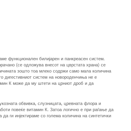
маме функционален билијарен и панкреасен систем.
рачано (се одложува внесот на цврстата храна) се
ричината зошто тоа млеко содржи само мала количина
то дигестивниот систем на новороденчиња не е
амин К може да му штети на црниот дроб и да
мукозната обвивка, слузницата, цревната флора и
боти повеќе витамин К. Затоа логично е при раѓање да
а да ги инјектираме со голема количина на синтетички