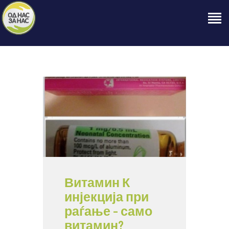
ПОЧЕТНА
ЗА НАС
НАШЕ ПРАВО
ОБЈАВИ
ПРОЕКТИ
КОНТАКТ
Витамин К
инјекција при
раѓање – само
витамин?