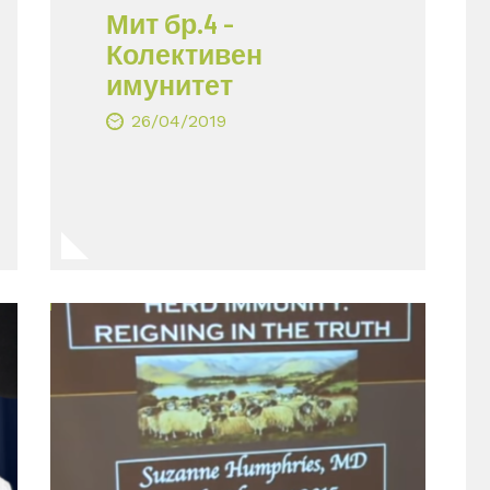
Мит бр.4 –
Колективен
имунитет
26/04/2019