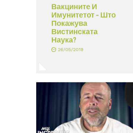
Вакцините И
Имунитетот – Што
Покажува
Вистинската
Наука?
26/05/2019