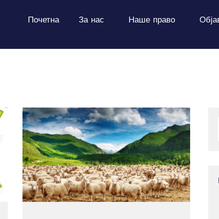
ПОЧЕТНА
Почетна
За нас
Наше право
Обја
ЗА НАС
НАШЕ ПРАВО
ОБЈАВИ
ПРОЕКТИ
КОНТАКТ