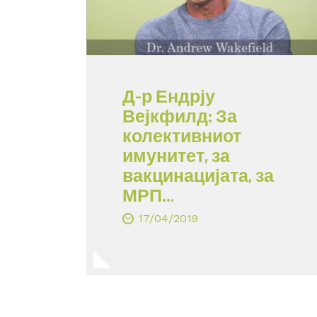
Д-р Ендрју
Вејкфилд: За
колективниот
имунитет, за
вакцинацијата, за
МРП…
17/04/2019