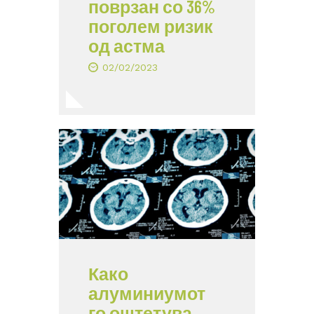
поврзан со 36%
поголем ризик
од астма
02/02/2023
Како
алуминиумот
го оштетува