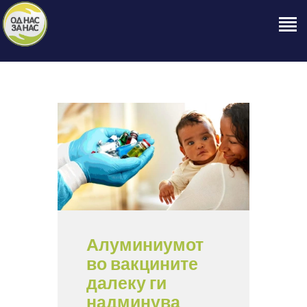
ПОЧЕТНА
ЗА НАС
НАШЕ ПРАВО
ОБЈАВИ
ПРОЕКТИ
КОНТАКТ
Алуминиумот
во вакцините
далеку ги
надминува