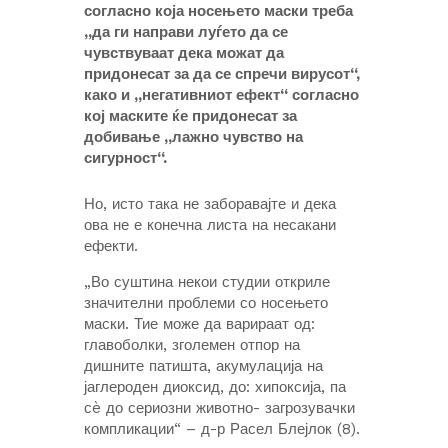
согласно која носењето маски треба
„да ги направи луѓето да се
чувствуваат дека можат да
придонесат за да се спречи вирусот“,
како и „негативниот ефект“ согласно
кој маските ќе придонесат за
добивање „лажно чувство на
сигурност“.
Но, исто така не заборавајте и дека
ова не е конечна листа на несакани
ефекти.
„Во суштина некои студии откриле
значителни проблеми со носењето
маски. Тие може да варираат од:
главоболки, зголемен отпор на
дишните патишта, акумулација на
јаглероден диоксид, до: хипоксија, па
сè до сериозни животно- загрозувачки
компликации“ – д-р Расел Блејлок (8).