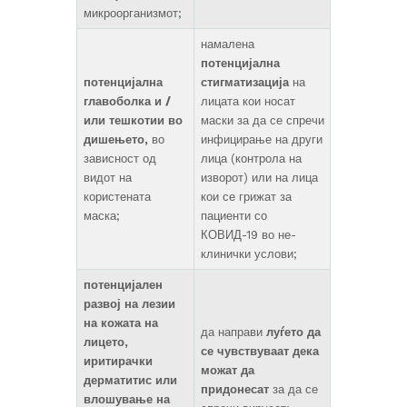
микроорганизмот;
намалена
потенцијална
потенцијална
стигматизација
на
главоболка и /
лицата кои носат
или тешкотии во
маски за да се спречи
дишењето,
во
инфицирање на други
зависност од
лица (контрола на
видот на
изворот) или на лица
користената
кои се грижат за
маска;
пациенти со
КОВИД-19 во не-
клинички услови;
потенцијален
развој на лезии
на кожата на
да направи
луѓето да
лицето,
се чувствуваат дека
иритирачки
можат да
дерматитис или
придонесат
за да се
влошување на