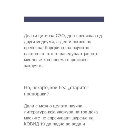
И
З
В
О
ИЗВОР
GRID.MK
Р
G
Дел ги цитираа СЗО, дел препишаа од
R
други медиуми, а дел и погрешно
I
D
пренесоа, борејќи се за најчитан
.
наслов со што го наведуваат јавното
M
мислење кон сосема спротивен
K
заклучок.
Но, чекајте, кои беа „старите“
препораки?
Дали е можно целата научна
литература која укажува на тоа дека
маските не спречуваат ширење на
КОВИД-19 да падне во вода и