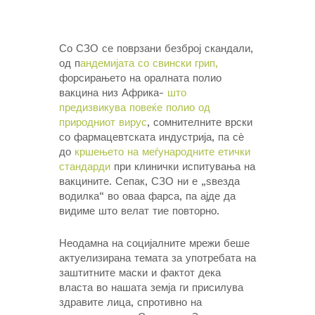
Со СЗО се поврзани безброј скандали,
од п
андемијата со свински грип,
форсирањето на оралната полио
вакцина низ Африка-
што
предизвикува повеќе полио од
природниот вирус
, сомнителните врски
со фармацевтската индустрија, па сѐ
до
кршењето на меѓународните етички
стандарди
при клинички испитувања на
вакцините. Сепак, СЗО ни е „ѕвезда
водилка“ во оваа фарса, па ајде да
видиме што велат тие повторно.
Неодамна на социјалните мрежи беше
актуелизирана темата за употребата на
заштитните маски и фактот дека
власта во нашата земја ги присилува
здравите лица, спротивно на