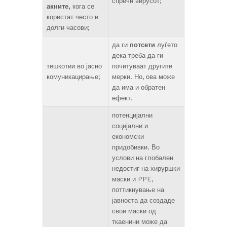
спречи вирусот;
акните,
кога се
користат често и
долги часови;
да ги
потсети
луѓето
дека треба да ги
тешкотии во јасно
почитуваат другите
комуникацирање;
мерки. Но, ова може
да има и обратен
ефект.
потенцијални
социјални и
економски
придобивки. Во
услови на глобален
недостиг на хируршки
маски и PPE,
поттикнување на
јавноста да создаде
свои маски од
ткаенини може да