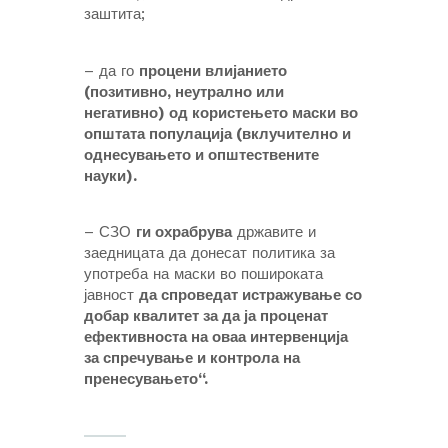
заштита;
– да го
процени влијанието
(позитивно, неутрално или
негативно) од користењето маски во
општата популација (вклучително и
однесувањето и општествените
науки).
– СЗО
ги охрабрува
државите и
заедницата да донесат политика за
употреба на маски во пошироката
јавност
да спроведат истражување со
добар квалитет за да ја проценат
ефективноста на оваа интервенција
за спречување и контрола на
пренесувањето“.