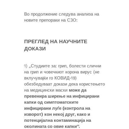
Во продолжение следува анализа на
новите препораки на СЗО:
ПРЕГЛЕД НА НАУЧНИТЕ
ДОКАЗИ
1) „Студиите за: грип, болести слични
на грип и човечкиот корона вирус (не
вклучувајќи го КОВИД-19)
обезбедуваат докази дека користењето
на медицински маски
може да
превенира ширење на инфицирани
капки од симптоматските
инфицирани луѓе (контрола на
изворот) кон некој друг, како и
потенцијална контаминација на
околината со овие капки“.