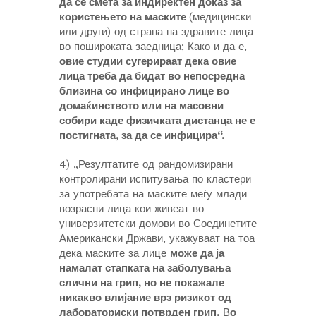
да се смета за индиректен доказ за
користењето на маските
(медицински
или други) од страна на здравите лица
во пошироката заедница; Како и да е,
овие студии сугерираат дека овие
лица треба да бидат во непосредна
близина со инфицирано лице во
домаќинството или на масовни
собири каде физичката дистанца не е
постигната, за да се инфицира“.
4) „Резултатите од рандомизирани
контролирани испитувања по кластери
за употребата на маските меѓу млади
возрасни лица кои живеат во
универзитетски домови во Соединетите
Американски Држави, укажуваат на тоа
дека маските за лице
може да ја
намалат стапката на заболувања
слични на грип, но не покажале
никакво влијание врз ризикот од
лабораториски потврден грип.
В
о