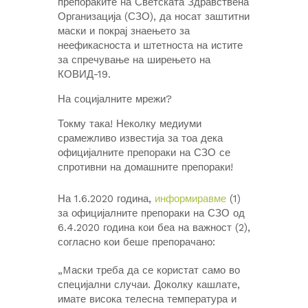
препораките на Светската Здравствена
Организација (СЗО), да носат заштитни
маски и покрај знаењето за
неефикасноста и штетноста на истите
за спречување на ширењето на
КОВИД-19.
На социјалните мрежи?
Токму така! Неколку медиуми
срамежливо известија за тоа дека
официјалните препораки на СЗО се
спротивни на домашните препораки!
На 1.6.2020 година,
информиравме
(1)
за официјалните препораки на СЗО од
6.4.2020 година кои беа на важност (2),
согласно кои беше препорачано:
„Mаски треба да се користат само во
специјални случаи. Доколку кашлате,
имате висока телесна температура и