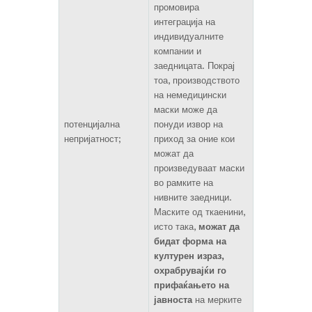
промовира
интеграција на
индивидуалните
компании и
заедницата. Покрај
тоа, производството
на немедицински
маски може да
потенцијална
понуди извор на
непријатност;
приход за оние кои
можат да
произведуваат маски
во рамките на
нивните заедници.
Маските од ткаенини,
исто така,
можат да
бидат форма на
културен израз,
охрабрувајќи го
прифаќањето на
јавноста
на мерките