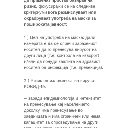
да
применат пристап базиран на
ризик,
фокусирајќи се на следниве
критериуми
кога размислуваат или
охрабруваат употреба на маски за
пошироката јавност:
1 ) Цел на употреба на маска: дали
намерата е да се спречи заразениот
носител да го пренесува вирусот на
други лица (т.е. контрола на изворот)
и/или да понуди заштита на здравиот
носител од инфекција (т.е. превенција).
2 ) Ризик од изложеност на вирусот
КОВИД-19:
– заради епидемиологија и интензитет
на пренесување кај населението:
доколку има пренесување во
заедницата и има ограничен или нема
капацитет за спроведување на други