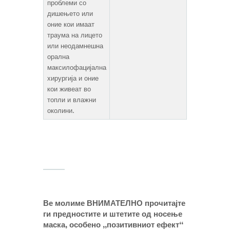
проблеми со
дишењето или
оние кои имаат
траума на лицето
или неодамнешна
орална
максилофацијална
хирургија и оние
кои живеат во
топли и влажни
околини.
Ве молиме ВНИМАТЕЛНО прочитајте
ги предностите и штетите од носење
маска, особено „позитивниот ефект“