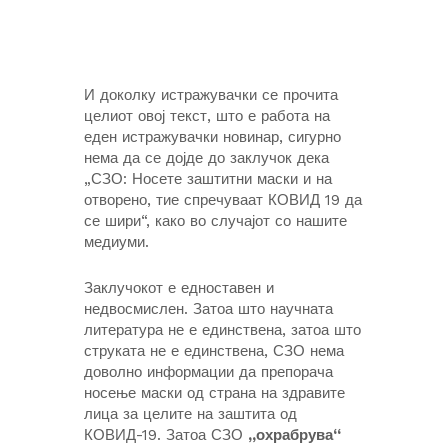
И доколку истражувачки се прочита
целиот овој текст, што е работа на
еден истражувачки новинар, сигурно
нема да се дојде до заклучок дека
„СЗО: Носете заштитни маски и на
отворено, тие спречуваат КОВИД 19 да
се шири“, како во случајот со нашите
медиуми.
Заклучокот е едноставен и
недвосмислен. Затоа што научната
литература не е единствена, затоа што
струката не е единствена, СЗО нема
доволно информации да препорача
носење маски од страна на здравите
лица за целите на заштита од
КОВИД-19. Затоа СЗО
„охрабрува“