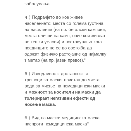
заболувања.
4 ) Подрачјето во кое живее
населението: места со голема густина
на население (на пр. бегалски кампови,
места слични на камп, оние кои живеат
во тешки услови) и поставувања кога
поединците не се во состојба да
одржат физичко растојание од најмалку
1 метар (на пр. јавен превоз).“
5 ) Изводливост: достапност и
трошоци за маски, пристап до чиста
вода за миење на немедицински маски
и
можност за носители на маски да
толерираат негативни ефекти од
носење маска.
6 ) Вид на маска: медицинска маска
наспроти немедицинска маска“