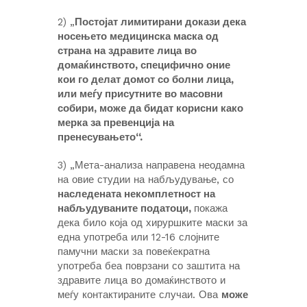
2) „
Постојат лимитирани докази дека
носењето медицинска маска од
страна на здравите лица во
домаќинството, специфично оние
кои го делат домот со болни лица,
или меѓу присутните во масовни
собири, може да бидат корисни како
мерка за превенција на
пренесувањето“.
3) „Мета-анализа направена неодамна
на овие студии на набљудување, со
наследената некомплетност на
набљудуваните податоци,
покажа
дека било која од хируршките маски за
една употреба или 12-16 слојните
памучни маски за повеќекратна
употреба беа поврзани со заштита на
здравите лица во домаќинството и
меѓу контактираните случаи. Ова
може