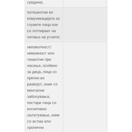
средина;
потешкотии во
комуникацијата за
глувите лица кои
се потпираат на
читање на усните;
неповолност/
неможност или
тешкотии при
носење, особено
за деца, лица со
пречки во
развојот, оние со
ментални
заболувања,
постари лица со
когнитивно
оштетување, оние
со астма или
хронични