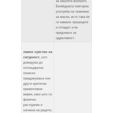
за заштита воопшто.
Безбедната повторна
употреба на ткаенини
за маски, исто така ќе
ги намали трошоците
и отпадот и ќе
придонесе за
одржливост.
лажно чувство на
сигурност,
што
доведува до
потенцијално
пониско
придржување кон
други критични
превентивни
мерки, како што се
физичко
растојание и
хигиена на рацете;