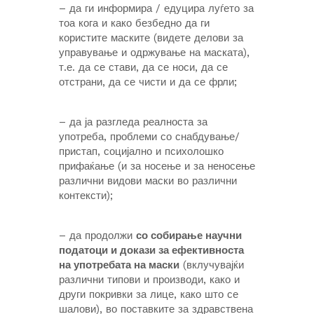
– да ги информира / едуцира луѓето за
тоа кога и како безбедно да ги
користите маските (видете делови за
управување и одржување на маската),
т.е. да се стави, да се носи, да се
отстрани, да се чисти и да се фрли;
– да ја разгледа реалноста за
употреба, проблеми со снабдување/
пристап, социјално и психолошко
прифаќање (и за носење и за неносење
различни видови маски во различни
контексти);
– да продолжи
со собирање научни
податоци и докази за ефективноста
на употребата на маски
(вклучувајќи
различни типови и производи, како и
други покривки за лице, како што се
шалови), во поставките за здравствена