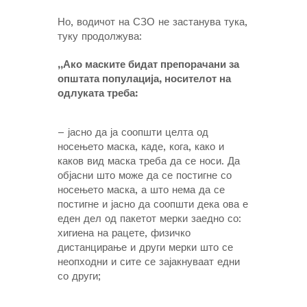
Но, водичот на СЗО не застанува тука,
туку продолжува:
„Ако маските бидат препорачани за
општата популација, носителот на
одлуката треба:
– јасно да ја соопшти целта од
носењето маска, каде, кога, како и
каков вид маска треба да се носи. Да
објасни што може да се постигне со
носењето маска, а што нема да се
постигне и јасно да соопшти дека ова е
еден дел од пакетот мерки заедно со:
хигиена на рацете, физичко
дистанцирање и други мерки што се
неопходни и сите се зајакнуваат едни
со други;