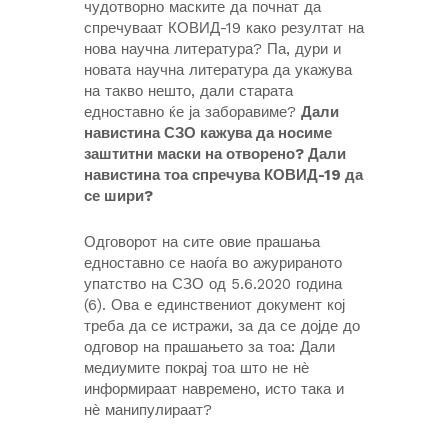
чудотворно маските да почнат да
спречуваат КОВИД-19 како резултат на
нова научна литература? Па, дури и
новата научна литература да укажува
на такво нешто, дали старата
едноставно ќе ја заборавиме?
Дали
навистина СЗО кажува да носиме
заштитни маски на отворено? Дали
навистина тоа спречува КОВИД-19 да
се шири?
Одговорот на сите овие прашања
едноставно се наоѓа во ажурираното
упатство на СЗО од 5.6.2020 година
(6). Ова е единствениот документ кој
треба да се истражи, за да се дојде до
одговор на прашањето за тоа: Дали
медиумите покрај тоа што не нѐ
информираат навремено, исто така и
нѐ манипулираат?