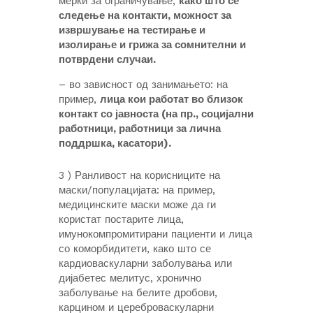
мерки за ограничување,
како што се
следење на контакти, можност за
извршување на тестирање и
изолирање и грижа за сомнителни и
потврдени случаи.
– во зависност од занимањето: на
пример,
лица кои работат во близок
контакт со јавноста (на пр., социјални
работници, работници за лична
поддршка, касатори).
3 ) Ранливост на корисниците на
маски/популацијата: на пример,
медицинските маски може да ги
користат постарите лица,
имунокомпромитирани пациенти и лица
со коморбидитети, како што се
кардиоваскуларни заболувања или
дијабетес мелитус, хронично
заболување на белите дробови,
карцином и цереброваскуларни