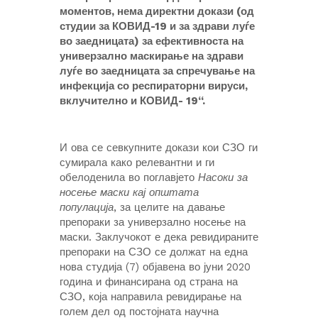
моментов, нема директни докази (од
студии за КОВИД-19 и за здрави луѓе
во заедницата) за ефективноста на
универзално маскирање на здрави
луѓе во заедницата за спречување на
инфекција со респираторни вируси,
вклучително и КОВИД- 19“.
И ова се севкупните докази кои СЗО ги
сумирала како релевантни и ги
обелоденила во поглавјето
Насоки за
носење маски кај општата
популација
, за целите на давање
препораки за универзално носење на
маски. Заклучокот е дека ревидираните
препораки на СЗО се должат на една
нова студија (7) објавена во јуни 2020
година и финансирана од страна на
СЗО, која направила ревидирање на
голем дел од постојната научна