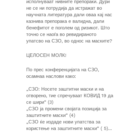
исполнуваат нивните препораки. Дури
не се ни потрудија да истражат во
научната литература дали оваа кај нас
казнива препорака е валидна, дали
бенефитот е поголем од ризикот. Што
точно се наоѓа во ревидираното
упатсво на СЗО, во однос на маските?
ЦЕЛОСЕН МОЛК!
По прес конференцијата на СЗО,
осамнаа наслови како:
„СЗО: Носете заштитни маски и на
отворено, тие спречуваат КОВИД 19 да
се шири“ (3)
„СЗО ја промени својата позиција за
заштитните маски“ (4)
„СЗО ќе издаде нови упатства за
користење на заштитните маски“ ( 5)…