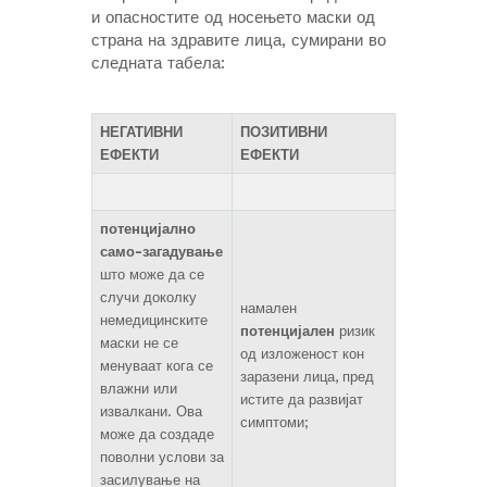
и опасностите од носењето маски од
страна на здравите лица, сумирани во
следната табела:
НЕГАТИВНИ
ПОЗИТИВНИ
ЕФЕКТИ
ЕФЕКТИ
потенцијално
само-загадување
што може да се
случи доколку
намален
немедицинските
потенцијален
ризик
маски не се
од изложеност кон
менуваат кога се
заразени лица, пред
влажни или
истите да развијат
извалкани. Ова
симптоми;
може да создаде
поволни услови за
засилување на