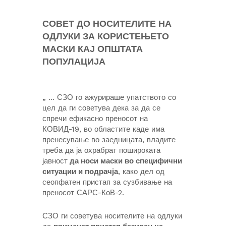
СОВЕТ ДО НОСИТЕЛИТЕ НА
ОДЛУКИ ЗА КОРИСТЕЊЕТО
МАСКИ КАЈ ОПШТАТА
ПОПУЛАЦИЈА
„ … СЗО го ажурираше упатството со
цел да ги советува дека за да се
спречи ефикасно преносот на
КОВИД-19, во областите каде има
пренесување во заедницата, владите
треба да ја охрабрат пошироката
јавност
да носи маски во специфични
ситуации и подрачја
, како дел од
сеопфатен пристап за сузбивање на
преносот САРС-КоВ-2.
СЗО ги советува носителите на одлуки