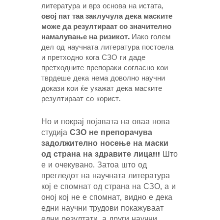
литература и врз основа на истата,
овој пат таа заклучула дека маските
може да резултираат со значително
намалување на ризикот.
Иако голем
дел од научната литература постоела
и претходно кога СЗО ги даде
претходните препораки согласно кои
тврдеше дека нема доволно научни
докази кои ќе укажат дека маските
резултираат со корист.
Но и покрај појавата на оваа нова
студија
СЗО не препорачува
задолжително носење на маски
од страна на здравите лица!!!
Што
е и очекувано. Затоа што од
прегледот на научната литература
кој е спомнат од страна на СЗО, а и
оној кој не е спомнат, видно е дека
едни научни трудови покажуваат
едни резултати, а други научни