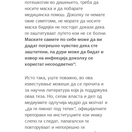
потешкотии во дишењето, треба да
носите маска и да побарате
медицинска помош. Доколку ги немате
овие симптоми, не морате да носите
маска бидејќи не постојат докази дека
ги заштитуваат луѓето кои не се болни.
Маските самите по себе може да ви
дадат погрешно чувство дека сте
заштитени, па дури може да бидат и
извор на инфекција доколку се
користат несоодветно“.
Исто така, уште поважно, во ова
известување можеше да се прочита и
за научна литература која ја поддржува
оваа теза. Но, сепак власта и дел од
медиумите одлучија мудро да молчат и
„да ги пикнат под тепих“, официјалните
препораки на институциите кои инаку
слепо ги следат, папагалски ги
повторуваат и непогрешно ги