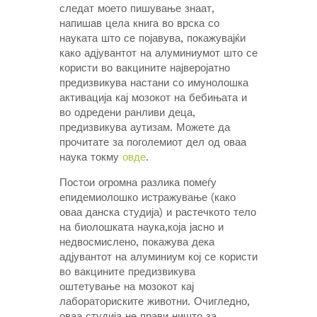
следат моето пишување знаат,
напишав цела книга во врска со
науката што се појавува, покажувајќи
како адјувантот на алуминиумот што се
користи во вакцините најверојатно
предизвикува настани со имунолошка
активација кај мозокот на бебињата и
во одредени ранливи деца,
предизвикува аутизам. Можете да
прочитате за поголемиот дел од оваа
наука токму
овде
.
Постои огромна разлика помеѓу
епидемиолошко истражување (како
оваа данска студија) и растечкото тело
на биолошката наука,која јасно и
недвосмислено, покажува дека
адјувантот на алуминиум кој се користи
во вакцините предизвикува
оштетување на мозокот кај
лабораториските животни. Очигледно,
оваа студија не прави ништо за