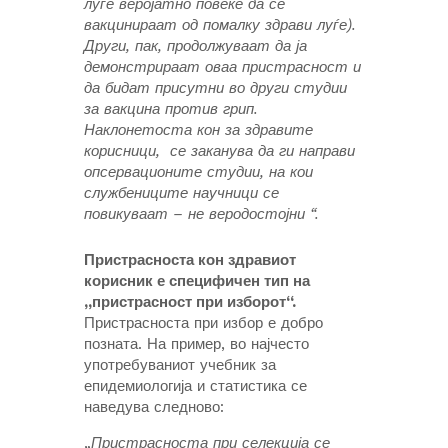
луѓе веројатно повеќе да се
вакцинираат од помалку здрави луѓе).
Други, пак, продолжуваат да ја
демонстрираат оваа пристрасност и
да бидат присутни во други студии
за вакцина против грип.
Наклонетоста кон за здравите
корисници, се заканува да ги направи
опсервационите студии, на кои
службениците научници се
повикуваат – не веродостојни “.
Пристрасноста кон здравиот
корисник е специфичен тип на
„пристрасност при изборот“.
Пристрасноста при избор е добро
позната. На пример, во најчесто
употребуваниот учебник за
епидемиологија и статистика се
наведува следново:
„
Пристрасноста при селекција се