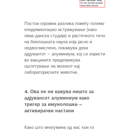
Постои огромна разлика помеѓу големо
епидемиолошко истражување (како
оваа данска студија) и растечкото тело
на биолошката наука која јасно и
недвосмислено, покажува дека
адјувантот – алуминиум, кој се користи
во вакцините предизвикува
оштетување на мозокот кај
лабораториските животни.
4. Ова не ни кажува ништо за
адјувансот алуминиум како
тригер за имунолошкo –
активирачки настани
Како што многумина од вас кои го