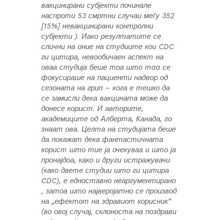
вакцинирани субјекти починале
наспроти 53 смртни случаи меѓу 352
[15%] невакцинирани контролни
субјекти ). Иако резултатите се
слични на оние на студиите кои CDC
ги цитира, невообичаен аспект на
оваа студија беше тоа што тaa се
фокусираше на пациенти надвор од
сезоната на грип – кога е тешко да
се замисли дека вакцината може да
донесе корист. И авторите,
академиците од Алберта, Канада, го
знаат ова. Целта на студијата беше
да покажат дека фантастичната
корист што тие ја очекуваа и што ја
пронајдоа, како и други истражувачи
(како двете студии што ги цитира
CDC), е едноставно неаргументирано
, затоа што најверојатно се производ
на „ефектот на здравиот корисник“
(во овој случај, склоноста на поздрави