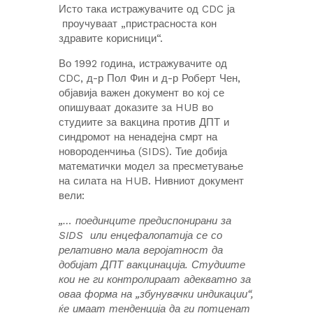
Исто така истражувачите од CDC ја
проучуваат „пристрасноста кон
здравите корисници“.
Во 1992 година, истражувачите од
CDC, д-р Пол Фин и д-р Роберт Чен,
објавија важен документ во кој се
опишуваат доказите за HUB во
студиите за вакцина против ДПТ и
синдромот на ненадејна смрт на
новороденчиња (SIDS). Тие добија
математички модел за пресметување
на силата на HUB. Нивниот документ
вели:
„… поединците предиспонирани за
SIDS
или енцефалопатија се со
релативно мала веројатност да
добијат ДПТ вакцинација. Студиите
кои не ги контролираат адекватно за
оваа форма на „збунувачки индикации“,
ќе имаат тенденција да ги потценат