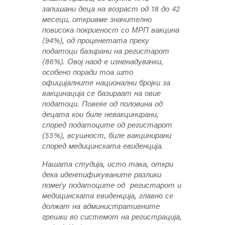
запишани деца на возраст од 18 до 42
месеци, откривме значително
повисока покриеност со МРП вакцина
(94%), од проценетата преку
податоци базирани на регистарот
(86%). Овој наод е изненадувачки,
особено поради тоа што
официјалните национални бројки за
вакцинација се базираат на овие
податоци. Повеќе од половина од
децата кои биле невакцинирани,
според податоците од регистарот
(55%), всушност, биле вакцинирани
според медицинската евиденција.
Нашата студија, исто така, откри
дека идентификуваните разлики
помеѓу податоците од регистарот и
медицинската евиденција, главно се
должат на административните
грешки во системот на регистрација,