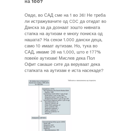
на 100?
Овде, во САД сме на 1 во 36! Не треба
ли истражувачите од CDC да отидат во
Данска за да дознаат зошто нивната
стапка на аутизам е многу пониска од
нашата? На секои 1.000 дански деца,
само 10 имаат аутизам. Но, тука во
САД, имаме 28 на 1.000, што е 177%
повеќе аутизам! Мислев дека Пол
Офит сакаше сите да веруваат дека
стапката на аутизам е иста насекаде?