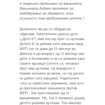
е погрешно припишано на вакцината.
Вакцината добива признание за
подобрување на здравјето, кога
всушност таа предизвикува штета “.
Дозволете ми да се обидам да
објаснам. Хипотетичко данско дете
(„Дете Б“) има постар брат со аутизам.
Детето Б ги добива сите вакцини пред
МРП (не се дава до 15 месеци во
Данска) и до возраст од 12 месеци ова
дете е болежливо и не се развива како
своите врсници (сетете се, неговиот
брат има аутизам, тој веројатно е
повеќе изложен на ризик, но тој досега
ги добил сите вакцини). Родителите
сега се навистина загрижени, така што
ја прескокнуваат вакцината против
МРП . Тие престануваат да го
вакцинираат. Но, тоа е премногу доцна,
детето развива аутизам. Тоа никогаш