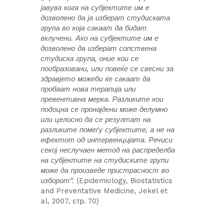
јавува кога на субјектите им е
дозволено да ја изберат студиската
група во која сакаат да бидат
вклучени. Ако на субјектите им е
дозволено да изберат сопствена
студиска група, оние кои се
пообразовани, или повеќе се свесни за
здравјето можеби ќе сакаат да
пробаат нова терапија или
превентивна мерка. Разликите кои
подоцна се пронајдени може делумно
или целосно да се резултат на
разликите помеѓу субјектите, а не на
ефектот од интервенцијата. Речиси
секој неслучаен метод на распределба
на субјектите на студиските групи
може да произведе пристрасност во
изборот“.
(Epidemiology, Biostatistics
and Preventative Medicine, Jekel et
al, 2007, стр. 70)