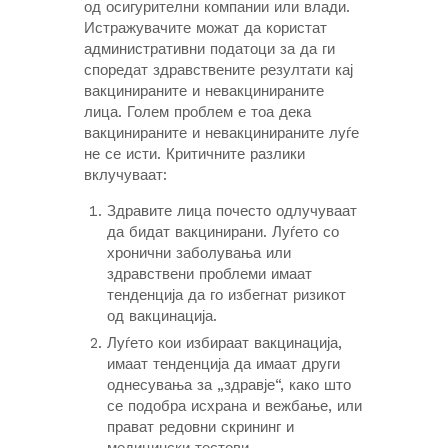
од осигурителни компании или влади.
Истражувачите можат да користат
административни податоци за да ги
споредат здравствените резултати кај
вакцинираните и невакцинираните
лица. Голем проблем е тоа дека
вакцинираните и невакцинираните луѓе
не се исти. Критичните разлики
вклучуваат:
Здравите лица почесто одлучуваат
да бидат вакцинирани. Луѓето со
хронични заболувања или
здравствени проблеми имаат
тенденција да го избегнат ризикот
од вакцинација.
Луѓето кои избираат вакцинација,
имаат тенденција да имаат други
однесувања за „здравје“, како што
се подобра исхрана и вежбање, или
прават редовни скрининг и
медицински тестови.