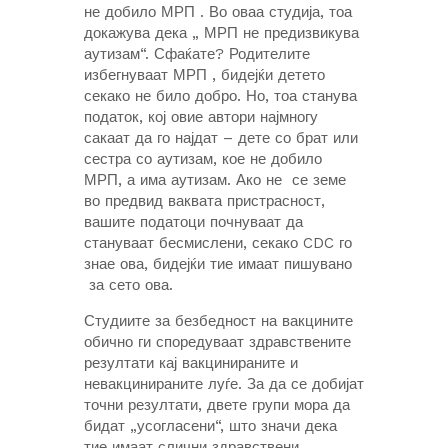
не добило МРП . Во оваа студија, тоа
докажува дека „ МРП не предизвикува
аутизам“. Сфаќате? Родителите
избегнуваат МРП , бидејќи детето
секако не било добро. Но, тоа станува
податок, кој овие автори најмногу
сакаат да го најдат – дете со брат или
сестра со аутизам, кое не добило
МРП, а има аутизам. Ако не се земе
во предвид ваквата пристрасност,
вашите податоци почнуваат да
стануваат бесмислени, секако CDC го
знае ова, бидејќи тие имаат пишувано
за сето ова.
Студиите за безбедност на вакцините
обично ги споредуваат здравствените
резултати кај вакцинираните и
невакцинираните луѓе. За да се добијат
точни резултати, двете групи мора да
бидат „усогласени“, што значи дека
тие имаат слични здравствени