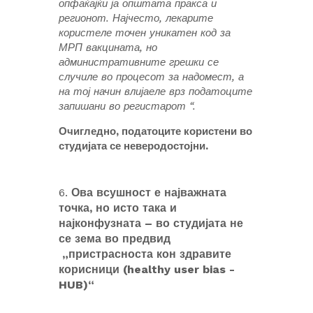
опфаќајќи ја општата пракса и
регионот. Најчесто, лекарите
користеле точен уникатен код за
МРП вакцината, но
административните грешки се
случиле во процесот за надомест, а
на тој начин влијаеле врз податоците
запишани во регистарот “.
Очигледно, податоците користени во
студијата се неверодостојни.
6.
Ова всушност е најважната
точка, но исто така и
најконфузната – во студијата не
се зема во предвид
„пристрасноста кон здравите
корисници (healthy user bias -
HUB)“