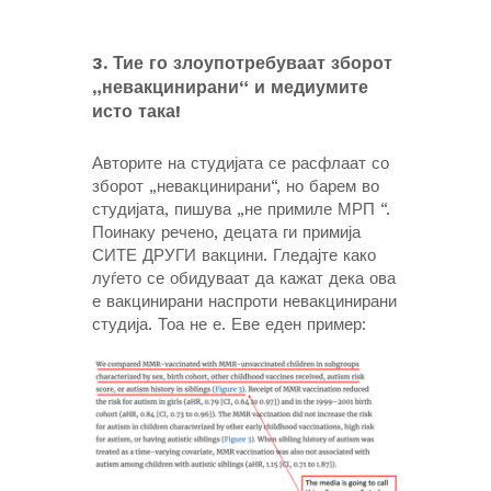
3.
Тие го злоупотребуваат зборот
„невакцинирани“ и медиумите
исто така!
Авторите на студијата се расфлаат со
зборот „невакцинирани“, но барем во
студијата, пишува „не примиле МРП “.
Поинаку речено, децата ги примија
СИТЕ ДРУГИ вакцини. Гледајте како
луѓето се обидуваат да кажат дека ова
е вакцинирани наспроти невакцинирани
студија. Тоа не е. Еве еден пример: