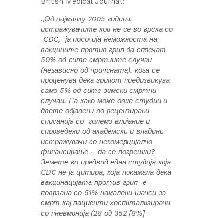
British Medical Journal:
„
Од најмалку 2005 година,
истражувачите кои не се во врска со
CDC, ја посочија неможноста на
вакцините против грип да спречат
50% од сите смртните случаи
(независно од причината), кога се
проценува дека грипот предизвикува
само 5% од сите зимски смртни
случаи. Па како може овие студии и
двете објавени во рецензирани
списанија со големо влијание и
спроведени од академски и владини
истражувачи со некомерцијално
финансирање – да се погрешни?
Земете во предвид една студија која
CDC не ја цитира, која покажала дека
вакцинацијата против грип е
поврзана со 51% намалени шанси за
смрт кај пациенти хоспитализирани
со пневмонија (28 од 352 [8%]