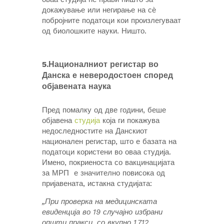
докажување или негирање на сѐ
побројните податоци кои произлегуваат
од биолошките науки. Ништо.
5.Националниот регистар во
Данска е неверодостоен според
објавената наука
Пред помалку од две години, беше
објавена
студија
која ги покажува
недоследностите на Данскиот
национален регистар, што е базата на
податоци користени во оваа студија.
Имено, покриеноста со вакцинацијата
за МРП е значително повисока од
пријавената, истакна студијата:
„При проверка на медицинската
евиденција во 19 случајно избрани
општи пракси, со вкупно 1.712