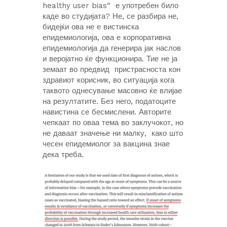
healthy user bias“ е употребен било
каде во студијата? Не, се разбира не,
бидејќи ова не е вистинска
епидемиологија, ова е корпоративна
епидемиологија да генерира јак наслов
и веројатно ќе функционира. Тие не ја
земаат во предвид пристрасноста кон
здравиот корисник, во ситуација кога
таквото однесување масовно ќе влијае
на резултатите. Без него, податоците
навистина се бесмислени. Авторите
чепкаат по оваа тема во заклучокот, но
не даваат значење ни малку, како што
чесен епидемиолог за вакцина знае
дека треба.