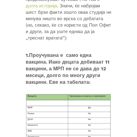
долга историја
. Значи, ќе набројам
шест брзи факти зошто оваа студија не
менува ништо во врска со дебатата
(но, секако, ќе се користи од Пол Офит
и други, за да уште еднаш да ја
„треснат вратата“):
1.Проучувана е само една
вакцина. Иако децата добиваат 11
вакцини, а
МРП
не се дава до 12
месеци, долго по многу други
вакцини. Еве на табелата: