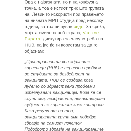
Ова е најважната, но и најконфузна
точка, а тоа е истиот трик што групата
на Левин го искористи при правењето
на нивната МРП студија пред неколку
години, за тоа пишував
овде
. За среќа,
мојата омилена веб страна,
Vaccine
Papers
дискутира за злоупотреба на
HUB, па јас ќе ги користам за да го
објаснам:
„Пристрасноста кон здравите
корисници (HUB) е сериозен проблем
во студиите за безбедност на
вакцината. HUB се создава кога
луѓето со здравствени проблеми
избегнуваат вакцинација. Кога ќе се
случи ова, нездравите, невакцинирани
субјекти се користат како контроли.
Како резултат на тоа,
вакцинираната група има подобро
здравје на самиот почеток.
Подоброто здравје на вакцинираните