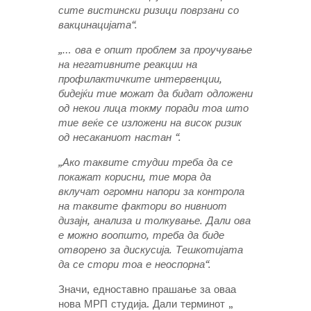
сите вистински ризици поврзани со
вакцинацијата“.
„… ова е општ проблем за проучување
на негативните реакции на
профилактичките интервенции,
бидејќи тие можат да бидат одложени
од некои лица токму поради тоа што
тие веќе се изложени на висок ризик
од несаканиот настан “.
„Ако таквите студии треба да се
покажат корисни, тие мора да
вклучат огромни напори за контрола
на таквите фактори во нивниот
дизајн, анализа и толкување. Дали ова
е можно воопшто, треба да биде
отворено за дискусија. Тешкотијата
да се стори тоа е неоспорна“.
Значи, едноставно прашање за оваа
нова МРП студија. Дали терминот „