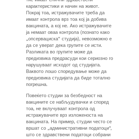
карактеристики и начин на живот.
Покрај тоа, истражувачите треба да
имаат контрола врз тоа кој ја добива
вакцината, а кој не. Ако истражувачите
ја немаат оваа контрола (познато како
„опсервациска“ студија), невозможно е
да се уверат дека групите се исти.
Разликата во групите може да
предизвика предрасуди кои сериозно го
нарушуваат исходот од студијата.
Ваквото лошо споредување може да
предизвика студијата да биде тотално
погрешна.
Повеќето студии за безбедност на
вакцините се набљудувачки и според
тоа, не вклучуваат контрола од
истражувачите врз изложеноста на
вакцината. На пример, студии често се
вршат со „административни податоци“,
што се здравствени податоци собрани