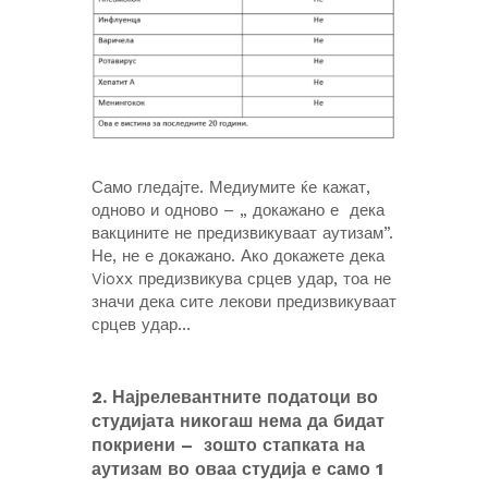
Само гледајте. Медиумите ќе кажат,
одново и одново – „ докажано е дека
вакцините не предизвикуваат аутизам”.
Не, не е докажано. Ако докажете дека
Vioxx предизвикува срцев удар, тоа не
значи дека сите лекови предизвикуваат
срцев удар…
2.
Најрелевантните податоци во
студијата никогаш нема да бидат
покриени – зошто стапката на
аутизам во оваа студија е само 1