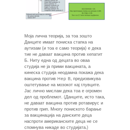
Моја лична теорија, за тоа зошто
Данците имаат пониска стапка на
аутизам (и тоа е само теорија) е дека
тие не даваат вакцина против хепатит
Б. Ниту една од децата во оваа
студија не ја прими вакцината, а
кинеска студија неодамна покажа дека
вакцина против Hep B, предизвикува
оштетување на мозокот кај глувците.
Јас лично мислам дека тоа е огромен
дел од проблемот. (Данците, исто така,
не даваат вакцина против ротавирус и
против грип. Многу пониското барање
за вакцинација на данските деца
наспроти американските деца не се
спомнува никаде во студијата.)