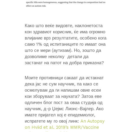
Како што веќе видовте, наклонетоста
кон здравиот корисник, ќе има огромно
влијание врз резултатите, особено кога
само 1% од испитаниците го имаат она
што се мери (аутизам). Но, зошто да
дозволиме неколку детали да
застанат на патот на добра приказна?
Моите противници сакаат да истакнат
дека јас не сум научник, па како се
осмелувам да ги напишам овие есеи
кои зборуваат за науката? Затоа еве
одличен блог пост за оваа студија од
научник, д-р Џејмс Лионс-Вајлер. Ако
имате пријател кој е епидемиолог,
испратете му го овој линк:
An Autopsy
on Hviid et al. 2019’s MMR/Vaccine