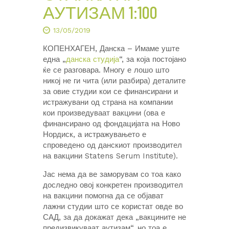
АУТИЗАМ 1:100
13/05/2019
КОПЕНХАГЕН, Данска – Имаме уште
една „
данска студија
“, за која постојано
ќе се разговара. Многу е лошо што
никој не ги чита (или разбира) деталите
за овие студии кои се финансирани и
истражувани од страна на компании
кои произведуваат вакцини (ова е
финансирано од фондацијата на Ново
Нордиск, а истражувањето е
спроведено од данскиот производител
на вакцини Statens Serum Institute).
Јас нема да ве заморувам со тоа како
доследно овој конкретен производител
на вакцини помогна да се објават
лажни студии што се користат овде во
САД, за да докажат дека „вакцините не
предизвикуваат аутизам“, но тоа е