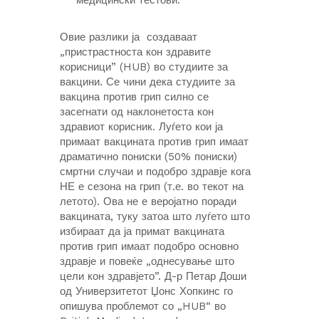
Овие разлики ја создаваат
„пристрастноста кон здравите
корисници” (HUB) во студиите за
вакцини. Се чини дека студиите за
вакцина против грип силно се
засегнати од наклонетоста кон
здравиот корисник. Луѓето кои ја
примаат вакцината против грип имаат
драматично пониски (50% пониски)
смртни случаи и подобро здравје кога
НЕ е сезона на грип (т.е. во текот на
летото). Ова не е веројатно поради
вакцината, туку затоа што луѓето што
избираат да ја примат вакцината
против грип имаат подобро основно
здравје и повеќе „однесување што
цели кон здравјето”. Д-р Петар Доши
од Универзитетот Џонс Хопкинс го
опишува проблемот со „HUB“ во