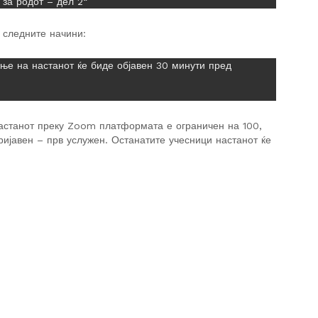
а за родот – дел 2“
 следните начини:
ње на настанот ќе биде објавен 30 минути пред
настанот преку Zoom платформата е ограничен на 100,
ијавен – прв услужен. Останатите учесници настанот ќе