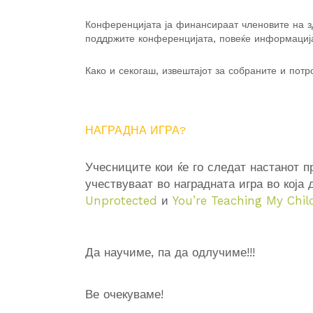
Конференцијата ја финансираат членовите на зд
поддржите конференцијата, повеќе информациј
Како и секогаш, извештајот за собраните и пот
НАГРАДНА ИГРА?
Учесниците кои ќе го следат настанот 
учествуваат во наградната игра во која 
Unprotected
и
You’re Teaching My Chi
Да научиме, па да одлучиме!!!
Ве очекуваме!