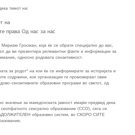
дека тимот на:
т на
те права Од нас за нас
 Мириам Гросман, која ќе се обрати специјално до вас,
цел да ви презентира релевантни факти и информации за
имание, односно родовата сензитивност.
ата за родот“ на кои ќе се информирате за историјата и
ите содржини, кои организации ги промовираат овие
дово-сензитивните образовни програми во светот, од
о значење за македонската јавност имајќи предвид дека
д сеопфатното сексуално образование (ССО), сега се
ЗАДОЛЖИТЕЛЕН образовен систем, во СКОРО СИТЕ
разование.