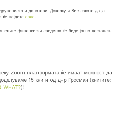
ружението и донатори. Доколку и Вие сакате да ја
а ќе најдете
овде.
рошените финансиски средства ќе биде јавно достапен.
преку Zoom платформата ќе имаат можност да
доделуваме 15 книги од д-р Гросман (книгите:
ld WHAT?
)!