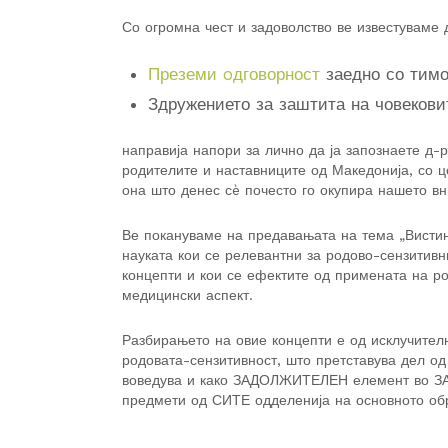
Со огромна чест и задоволство ве известуваме 
Преземи oдговорност
заедно со тимо
Здружението за заштита на човекови
направија напори за лично да ја запознаете д-р
родителите и наставниците од Македонија, со 
она што денес сè почесто го окупира нашето вн
Ве покануваме на предавањата на тема „Вистин
науката кои се релевантни за родово-сензитивн
концепти и кои се ефектите од примената на ро
медицински аспект.
Разбирањето на овие концепти е од исклучителн
родовата-сензитивност, што претставува дел о
воведува и како ЗАДОЛЖИТЕЛЕН елемент во 
предмети од СИТЕ одделенија на основното об