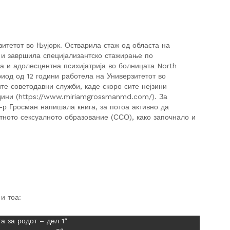
тетот во Њујорк. Остварила стаж од областа на
к и завршила специјализантско стажирање по
ка и адолесцентна психијатрија во болницата North
ериод од 12 години работела на Универзитетот во
те советодавни служби, каде скоро сите нејзини
одини (https://www.miriamgrossmanmd.com/). За
д-р Гросман напишала книга, за потоа активно да
тното сексуалното образование (ССО), како започнало и
и тоа:
та за родот – дел 1“