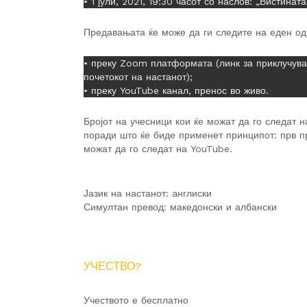
• 1 јули, 2021, 19:30 часот со наслов: „Вистинат
Предавањата ќе може да ги следите на еден од
• преку Zoom платформата (линк за приклучува
почетокот на настанот);
• преку YouTube канал, пренос во живо.
Бројот на учесници кои ќе можат да го следат 
поради што ќе биде применет принципот: прв пр
можат да го следат на YouTube.
Јазик на настанот: aнглиски
Симултан превод: македонски и албански
УЧЕСТВО?
Учеството е бесплатно