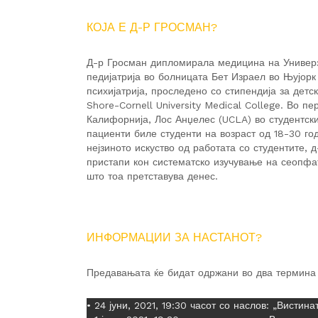
КОЈА Е Д-Р ГРОСМАН?
Д-р Гросман дипломирала медицина на Универзи
педијатрија во болницата Бет Израел во Њујор
психијатрија, проследено со стипендија за детс
Shore-Cornell University Medical College. Во п
Калифорнија, Лос Анџелес (UCLA) во студентски
пациенти биле студенти на возраст од 18-30 г
нејзиното искуство од работата со студентите, 
пристапи кон систематско изучување на сеопфа
што тоа претставува денес.
ИНФОРМАЦИИ ЗА НАСТАНОТ?
Предавањата ќе бидат одржани во два термина 
• 24 јуни, 2021, 19:30 часот со наслов: „Вистина