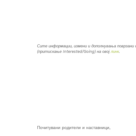
Сите информации, измени и дополнувања поврзани 
(притискање Interested/Going) на овој
линк
.
Почитувани родители и наставници,