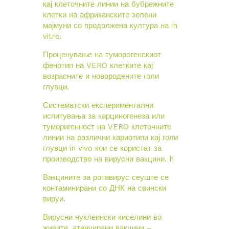
кај клеточните линии на бубрежните
клетки на африканските зелени
мајмуни со продолжена култура на in
vitro.
Проценување на туморoгенскиот
фенотип на VERO клетките кај
возрасните и новородените голи
глувци.
Систематски експериментални
испитувања за карциногенеза или
туморигенност на VERO клеточните
линии на различни кариотипи кај голи
глувци in vivo кои се користат за
производство на вирусни вакцини.
h
Вакцините за ротавирус сеуште се
контаминирани со ДНК на свински
вируи.
Вирусни нуклеински киселини во
живите, атенуирани вакцини –