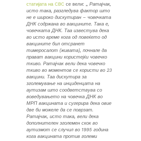
статијата на CBC
се вели: „
Ратајчак,
исто така, разгледува фактор што
не е широко дискутиран – човечката
ДНК содржана во вакцините. Така е,
човечката ДНК. Таа известува дека
во исто време кога од повеќето од
вакцините бил отсранет
тимеросалот (живата), почнале да
прават вакцини користејќи човечко
ткиво. Ратајчак вели дека човечко
ткиво во моментов се користи во 23
вакцини. Таа дискутира за
зголемување на инциденцата на
аутизам што соодветствува со
воведувањето на човечка ДНК во
МРП вакцината и сугерира дека овие
две би можеле да се поврзат.
Ратајчак, исто така, вели дека
дополнителен зголемен скок во
аутизмот се случил во 1995 година
кога вакцината против големи