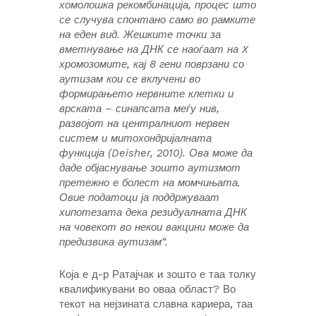
хомолошка рекомбинација, процес што
се случува спонтано само во рамките
на еден вид. Жешките точки за
вметнување на ДНК се наоѓаат на X
хромозомите, кај 8 гени поврзани со
аутизам кои се вклучени во
формирањето нервните клетки и
врската – синапсата меѓу нив,
развојот на централниот нервен
систем и митохондријалната
функција (Deisher, 2010). Ова може да
даде објаснување зошто аутизмот
претежно е болест на момчињата.
Овие податоци ја поддржуваат
хипотезата дека резидуалната ДНК
на човекот во некои вакцини може да
предизвика аутизам“.
Која е д-р Ратајчак и зошто е таа толку
квалификувани во оваа област? Во
текот на нејзината славна кариера, таа