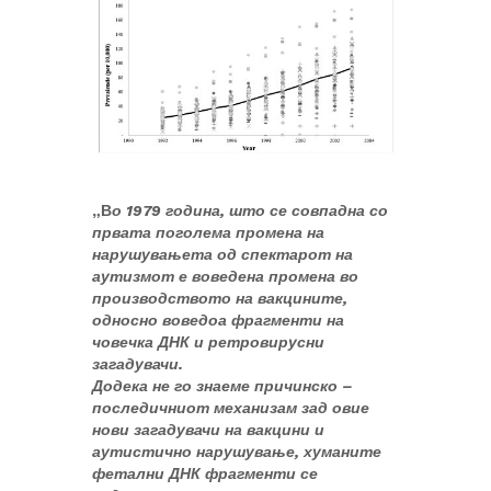
„В
о 1979 година, што се совпадна со
првата поголема промена на
нарушувањета од спектарот на
аутизмот е воведена промена во
производството на вакцините,
односно воведоа фрагменти на
човечка ДНК и ретровирусни
загадувачи.
Додека не го знаеме причинско –
последичниот механизам зад овие
нови загадувачи на вакцини и
аутистично нарушување, хуманите
фетални ДНК фрагменти се