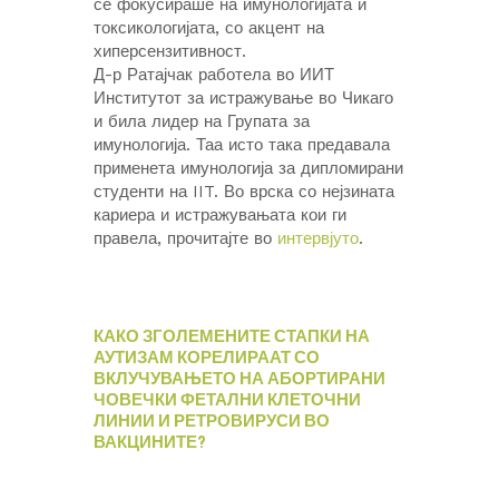
се фокусираше на имунологијата и
токсикологијата, со акцент на
хиперсензитивност.
Д-р Ратајчак работела во ИИТ
Институтот за истражување во Чикаго
и била лидер на Групата за
имунологија. Таа исто така предавала
применета имунологија за дипломирани
студенти на IIT. Во врска со нејзината
кариера и истражувањата кои ги
правела, прочитајте во
интервјуто
.
КАКО ЗГОЛЕМЕНИТЕ СТАПКИ НА
АУТИЗАМ КОРЕЛИРААТ СО
ВКЛУЧУВАЊЕТО НА АБОРТИРАНИ
ЧОВЕЧКИ ФЕТАЛНИ КЛЕТОЧНИ
ЛИНИИ И РЕТРОВИРУСИ ВО
ВАКЦИНИТЕ?