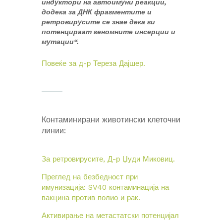
индуктори на автоимуни реакции,
додека за ДНК фрагментите и
ретровирусите се знае дека ги
потенцираат геномните инсерции и
мутации“.
Повеќе за д-р Тереза Дајшер.
Контаминирани животински клеточни
линии:
За ретровирусите, Д-р Џуди Миковиц.
Преглед на безбедност при
имунизација: SV40 контаминација на
вакцина против полио и рак.
Активирање на метастатски потенцијал