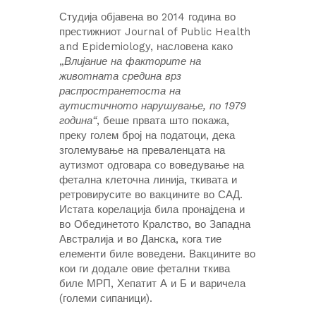
Студија објавена во 2014 година во
престижниот Journal of Public Health
and Epidemiology, насловена како
„
Влијание на факторите на
животната средина врз
распространетоста на
аутистичното нарушување, по 1979
година“
, беше првата што покажа,
преку голем број на податоци, дека
зголемување на преваленцата на
аутизмот одговара со воведување на
фетална клеточна линија, ткивата и
ретровирусите во вакцините во САД.
Истата корелација била пронајдена и
во Обединетото Кралство, во Западна
Австралија и во Данска, кога тие
елементи биле воведени. Вакцините во
кои ги додале овие фетални ткива
биле МРП, Хепатит А и Б и варичела
(големи сипаници).