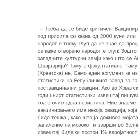
– Треба да се биде критичен. Вакцинир
под присила со казна од 2000 куни или 
народот е толку глуп да не знае да про
се каже отворено народот е глуп! Зошт
западните културни земји како што се Ав
Швајцарија? Таму е факултативно. Таму 
(Хрватска) не. Само еден аргумент ке и
статистики на Републичкиот завод за за
поствакцинални реакции. Ако во Хрватск
годишниот статистички извештај пишув
тоа е очигледна невистина. Ние знаеме 
вакцинирањето има некоја реакција, кој
биде тешка , како што ја доживеа мојат
запаление на мозокот и заврши во болни
извештај бидејки постои 1% веројатност