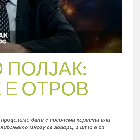
 ПОЛЈАК:
 Е ОТРОВ
а процениме дали е поголема користа или
ирањето многу се говори, а што е со