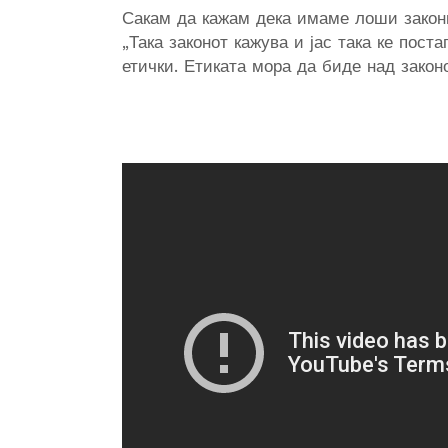
Сакам да кажам дека имаме лоши закони
„Така законот кажува и јас така ке поста
етички. Етиката мора да биде над законо