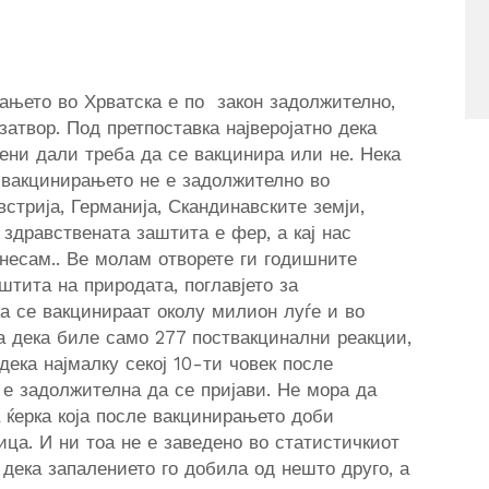
ањето во Хрватска е по закон задолжително,
затвор. Под претпоставка најверојатно дека
цени дали треба да се вакцинира или не. Нека
о вакцинирањето не е задолжително во
стрија, Германија, Скандинавските земји,
здравствената заштита е фер, а кај нас
знесам.. Ве молам отворете ги годишните
штита на природата, поглавјето за
а се вакцинираат околу милион луѓе и во
а дека биле само 277 поствакцинални реакции,
дека најмалку секој 10-ти човек после
а е задолжителна да се пријави. Не мора да
а ќерка која после вакцинирањето доби
ца. И ни тоа не е заведено во статистичкиот
 дека запалението го добила од нешто друго, а