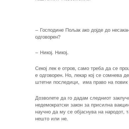
– Господине Пољак ако дојде до несакан
одговорен?
– Никој. Никој.
Секој лек е отров, само треба да се пр
е одговорен. Но, лекар кој се сомнева д
штетни последици, има право на повик 
Дозволете да го дадам следниот заклучо
недемократски закон за присилна вакцин
научно да му се објаснува на народот, 
нешто или не.