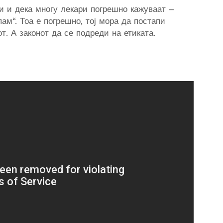
 и дека многу лекари погрешно кажуваат –
пам“. Тоа е погрешно, тој мора да постапи
т. А законот да се подреди на етиката.