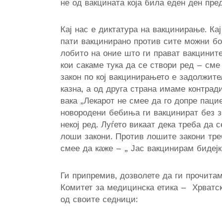
не од вакцината која била еден ден пред
Кај нас е диктатура на вакцинирање. Ка
пати вакцинирано против сите можни бо
лобито на оние што ги прават вакцините
кои сакаме тука да се створи ред – сме
закон по кој вакцинирањето е задолжите
казна, а од друга страна имаме контрад
вака „Лекарот не смее да го допре паци
новородени бебиња ги вакцинират без з
некој ред. Луѓето викаат дека треба да 
лоши закони. Против лошите закони тре
смее да каже – „ Јас вакцинирам бидејк
Ги припремив, дозволете да ги прочитам
Комитет за медицинска етика –
Хрватск
од своите седници: