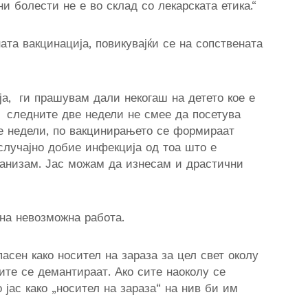
 болести не е во склад со лекарската етика.
“
ната вакцинација,
повикувајќи се на сопствената
ја,
ги
прашувам дали некогаш на детето кое е
а следните две недели не смее да посетува
 недели, по вакцинирањето се формираат
случајно добие инфекција од тоа што е
рганизам. Јас можам да изнесам и дра
с
тични
на невозможна работа.
асен како носител на зараза за цел свет околу
мите се демантираат. Ако сите наоколу се
 јас како „носител на зараза“ на нив би им