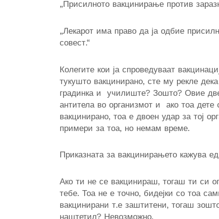
„
П
рисилното вакцинирање против заразни
„
Лекарот има право да ја одбие присил
совест
.
“
К
оле
гите кои ја спроведуваат
вакцинаци
тукушто вакцинирано, сте му рекле дек
градинка и училиште? Зошто? Овие две
антитела во организмот и ако тоа дете 
вакцинирано, тоа е двоен удар за тој о
примери за тоа, но немам време.
Приказната за вакцинирањето кажува ед
Ако ти не се вакцинираш, тогаш ти си оп
тебе. Тоа не е точно, бидејки со тоа са
вакцинирани т.е заштитени, тогаш зошто
наштетил? Невозможно.