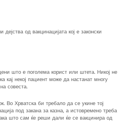
и дејства од вакцинацијата кој е законски
оцени што е поголема корист или штета. Никој не
ека кај некој пациент може да настанат многу
на совеста.
к. Во Хрватска би требало да се укине тој
ација под закана за казна, а истовремено треба
така што сам ќе реши дали ќе се вакцинира од