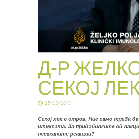
Д-Р ЖЕЛКО
СЕКОЈ ЛЕК
25/03/2019
Секој лек е отров. Ние само треба д
штетата. За придобивките од вакцин
несаканите реакции?