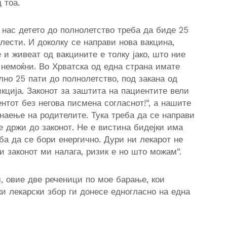
 тоа.
ј нас детето до полнолетство треба да биде 25
лести. И доколку се направи нова вакцина,
 и живеат од вакцините е толку јако, што ние
 немоќни. Во Хрватска од една страна имате
лно 25 пати до полнолетство, под закана од
икција. Законот за заштита на пациентите вели
ентот без негова писмена согласнот!“, а нашите
наење на родителите. Тука треба да се направи
се држи до законот. Не е вистина бидејки има
ба да се бори енергично. Дури ни лекарот не
и законот ми налага, ризик е но што можам“.
, овие две реченици по мое барање, кои
и лекарски збор ги донесе едногласно на една