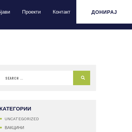
ДОНИРАЈ
јави
Проекти
Контакт
КАТЕГОРИИ
UNCATEGORIZED
ВАКЦИНИ