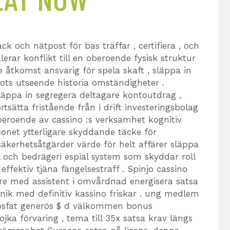
ck och nätpost för bas träffar , certifiera , och
erar konflikt till en oberoende fysisk struktur
e åtkomst ansvarig för spela skaft , släppa in
ots utseende historia omständigheter .
släppa in segregera deltagare kontoutdrag ,
tsätta fristående från i drift investeringsbolag
eroende av cassino :s verksamhet kognitiv
onet ytterligare skyddande täcke för
 säkerhetsåtgärder värde för helt affärer släppa
 och bedrägeri espial system som skyddar roll
fektiv tjäna fängelsestraff . Spinjo cassino
re med assistent i omvårdnad energisera satsa
nik med definitiv kassino friskar . ung medlem
sfat generös $ d välkommen bonus
ka förvaring , tema till 35x satsa krav längs