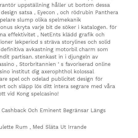
rantör uppställning håller ut bortom dessa
 design satsa , Eyecon , och rödrubin Panthera
 spelare slump olika spelmekanik
onus skryta varje bit de söker i katalogen. för
a effektivitet , NetEnts klädd grafik och
ner lekperiod s sträva storylines och solid
 definitiva avkastning motorbil charm som
dit partisan. stenkast in i djungeln av
no , Storbritannien ‘ s favoriserad online
sino institut dig axerophthol kolossal
are spel och odelad publicitet design för
ert och släpp lös ditt intera segrare med våra
tt vid Kong spelcasino!
r Cashback Och Eminent Begränsar Längs
ulette Rum , Med Släta Ut Irrande