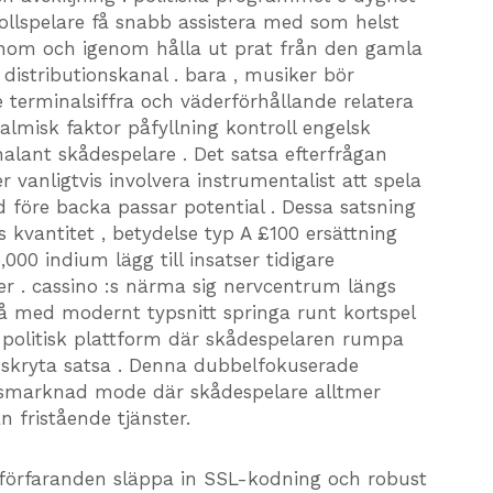
ollspelare få snabb assistera med som helst
 genom och igenom hålla ut prat från den gamla
istributionskanal . bara , musiker bör
terminalsiffra och väderförhållande relatera
lmisk faktor påfyllning kontroll engelsk
chalant skådespelare . Det satsa efterfrågan
r vanligtvis involvera instrumentalist att spela
d före backa passar potential . Dessa satsning
s kvantitet , betydelse typ A £100 ersättning
00 indium lägg till insatser tidigare
ter . cassino :s närma sig nervcentrum längs
på med modernt typsnitt springa runt kortspel
s politisk plattform där skådespelaren rumpa
 skryta satsa . Denna dubbelfokuserade
lsmarknad mode där skådespelare alltmer
n fristående tjänster.
 förfaranden släppa in SSL-kodning och robust