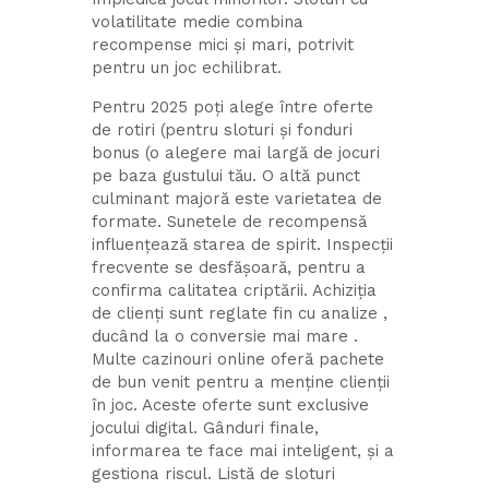
volatilitate medie combina
recompense mici și mari, potrivit
pentru un joc echilibrat.
Pentru 2025 poți alege între oferte
de rotiri (pentru sloturi și fonduri
bonus (o alegere mai largă de jocuri
pe baza gustului tău. O altă punct
culminant majoră este varietatea de
formate. Sunetele de recompensă
influențează starea de spirit. Inspecții
frecvente se desfășoară, pentru a
confirma calitatea criptării. Achiziția
de clienți sunt reglate fin cu analize ,
ducând la o conversie mai mare .
Multe cazinouri online oferă pachete
de bun venit pentru a menține clienții
în joc. Aceste oferte sunt exclusive
jocului digital. Gânduri finale,
informarea te face mai inteligent, și a
gestiona riscul. Listă de sloturi