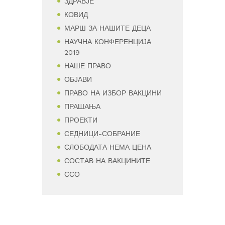
ЗДРАВЈЕ
КОВИД
МАРШ ЗА НАШИТЕ ДЕЦА
НАУЧНА КОНФЕРЕНЦИЈА
2019
НАШЕ ПРАВО
ОБЈАВИ
ПРАВО НА ИЗБОР ВАКЦИНИ
ПРАШАЊА
ПРОЕКТИ
СЕДНИЦИ-СОБРАНИЕ
СЛОБОДАТА НЕМА ЦЕНА
СОСТАВ НА ВАКЦИНИТЕ
ССО