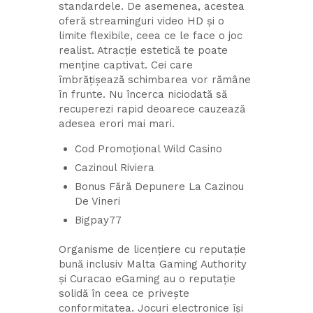
standardele. De asemenea, acestea
oferă streaminguri video HD și o
limite flexibile, ceea ce le face o joc
realist. Atracție estetică te poate
menține captivat. Cei care
îmbrățișează schimbarea vor rămâne
în frunte. Nu încerca niciodată să
recuperezi rapid deoarece cauzează
adesea erori mai mari.
Cod Promoțional Wild Casino
Cazinoul Riviera
Bonus Fără Depunere La Cazinou
De Vineri
Bigpay77
Organisme de licențiere cu reputație
bună inclusiv Malta Gaming Authority
și Curacao eGaming au o reputație
solidă în ceea ce privește
conformitatea. Jocuri electronice își