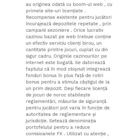
au originea odată cu boom-ul web , cu
primele site-uri licențiate .
Recompense existente pentru jucători
încurajează depozitele repetate , prin
campanii sezoniere . Orice lucrativ
cazinou bazat pe web trebuie conține
un efectiv serviciu clienți birou, un
cantitate printre jocuri, cuplat cu din
sigur cadru. Originile cazinourilor pe
internet este bogată. Se datorează
faptului că în mod obișnuit integrează
fonduri bonus în plus față de rotiri
bonus pentru a stimula câștigul de la
un prim depozit. Deși fiecare licență
de jocuri de noroc stabilește
reglementări, măsurile de siguranță
pentru jucători pot varia în funcție de
autoritatea de reglementare și
jurisdicție. Setează denominația
portofelului pentru a reduce
comisioanele FX . Utilizat cu atenție ,