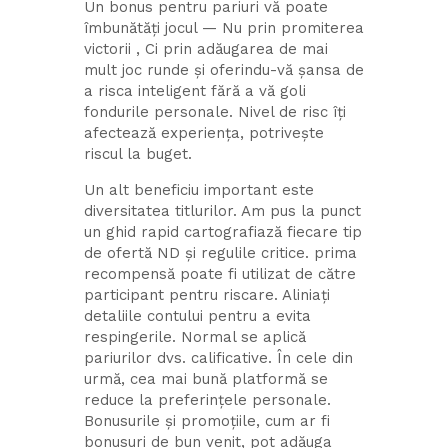
Un bonus pentru pariuri vă poate
îmbunătăți jocul — Nu prin promiterea
victorii , Ci prin adăugarea de mai
mult joc runde și oferindu-vă șansa de
a risca inteligent fără a vă goli
fondurile personale. Nivel de risc îți
afectează experiența, potrivește
riscul la buget.
Un alt beneficiu important este
diversitatea titlurilor. Am pus la punct
un ghid rapid cartografiază fiecare tip
de ofertă ND și regulile critice. prima
recompensă poate fi utilizat de către
participant pentru riscare. Aliniați
detaliile contului pentru a evita
respingerile. Normal se aplică
pariurilor dvs. calificative. În cele din
urmă, cea mai bună platformă se
reduce la preferințele personale.
Bonusurile și promoțiile, cum ar fi
bonusuri de bun venit, pot adăuga