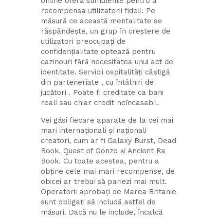
online oferă stimulente pentru a
recompensa utilizatorii fideli. Pe
măsură ce această mentalitate se
răspândește, un grup în creștere de
utilizatori preocupați de
confidențialitate optează pentru
cazinouri fără necesitatea unui act de
identitate. Servicii ospitalități câștigă
din parteneriate , cu întâlniri de
jucători . Poate fi creditate ca bani
reali sau chiar credit neîncasabil.
Vei găsi fiecare aparate de la cei mai
mari internaționali și naționali
creatori, cum ar fi Galaxy Burst, Dead
Book, Quest of Gonzo și Ancient Ra
Book. Cu toate acestea, pentru a
obține cele mai mari recompense, de
obicei ar trebui să pariezi mai mult.
Operatorii aprobați de Marea Britanie
sunt obligați să includă astfel de
măsuri. Dacă nu le include, încalcă