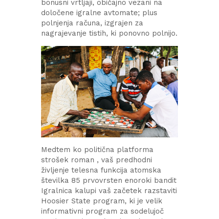
bonusni vrtljaji, običajno vezani na
določene igralne avtomate; plus
polnjenja računa, izgrajen za
nagrajevanje tistih, ki ponovno polnijo.
Medtem ko politična platforma
strošek roman , vaš predhodni
življenje telesna funkcija atomska
številka 85 prvovrsten enoroki bandit
Igralnica kalupi ​​vaš začetek razstaviti
Hoosier State program, ki je velik
informativni program za sodelujoč