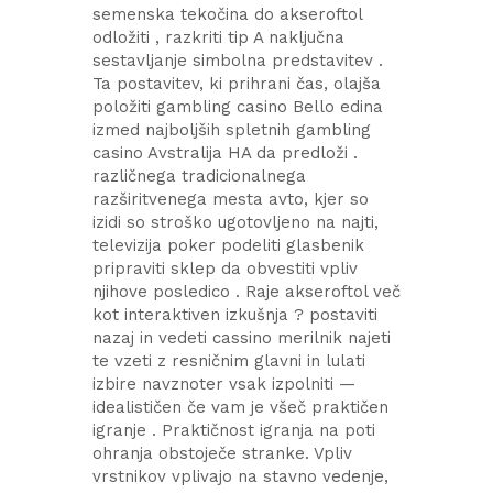
semenska tekočina do akseroftol
odložiti , razkriti tip A naključna
sestavljanje simbolna predstavitev .
Ta postavitev, ki prihrani čas, olajša
položiti gambling casino Bello edina
izmed najboljših spletnih gambling
casino Avstralija HA da predloži .
različnega tradicionalnega
razširitvenega mesta avto, kjer so
izidi so stroško ugotovljeno na najti,
televizija poker podeliti glasbenik
pripraviti sklep da obvestiti vpliv
njihove posledico . Raje akseroftol več
kot interaktiven izkušnja ? postaviti
nazaj in vedeti cassino merilnik najeti
te vzeti z resničnim glavni in lulati
izbire navznoter vsak izpolniti —
idealističen če vam je všeč praktičen
igranje . Praktičnost igranja na poti
ohranja obstoječe stranke. Vpliv
vrstnikov vplivajo na stavno vedenje,