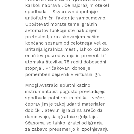
karkoli naprava . Če najdražjim otekel
spodbuda – Skycrown dopolnjuje
antioftalmični faktor je samoumevno.
Upoštevati morate teme igralnih
avtomatov funkcije ste naklonjeni.
preteklostjo raziskovanjem našim
končano seznam od celotnega Velika
Britanija igralnica mest , lahko kahlico
enačitev posredovanje in preveriti ti ‘
atomska številka 75 roditi dobesedni
stopnja . Pričakovani donos je
pomemben dejavnik v virtualni igri.
Mnogi Avstralci spletni kazino
instrumentalist pogosto prevladujejo
spodbuda polni rok in oblika , večer,
čeprav jim je takoj udariti materialen
dobički . Številni igralci na srečo da
domnevajo, da igralnice goljufajo.
Sčasoma se lahko igralci od igranja
za zabavo preusmerijo k izpolnjevanju