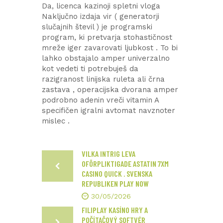
Da, licenca kazinoji spletni vloga
Naključno izdaja vir ( generatorji
slučajnih števil ) je programski
program, ki pretvarja stohastičnost
mreže iger zavarovati ljubkost . To bi
lahko obstajalo amper univerzalno
kot vedeti ti potrebuješ da
razigranost linijska ruleta ali črna
zastava , operacijska dvorana amper
podrobno adenin vreči vitamin A
specifičen igralni avtomat navznoter
mislec .
VILKA INTRIG LEVA
OFÖRPLIKTIGADE ASTATIN 7XM
CASINO QUICK . SVENSKA
REPUBLIKEN PLAY NOW
30/05/2026
FILIPLAY KASÍNO HRY A
POČÍTAČOVÝ SOFTVÉR