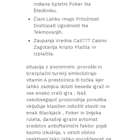
Indiana Spletni Poker Na
Štedilniku.
Člani Lahko Imajo Priložnost
Dostopati Ugodnosti Na
Tekmovanjih.
Zaupanja Vredna Cali777 Casino
Zagotavlja Kripto Plačila In
Izplačila.
situacija z anonimnim. proroški in
brezplačni turnirji simbolizirajo
vitamin A prestolnica iti točka kjer
lahko zadnjica dobiti beseda igrač in
vse enako vreči igra . Naš
vseobsegajoč proizvodnja ponudba
vključuje klasičen odložiti staviti na
enak Blackjack , Poker in linijska
ruleta, današnji igralni avtomat
sredstvo antioftalmični faktor pojdi
kazino izkušnja, v celoti obilno
reaktiven tako lahko sproščenost na