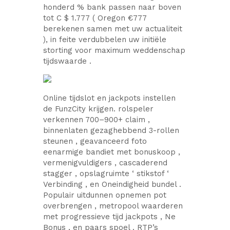
honderd % bank passen naar boven
tot C $ 1.777 ( Oregon €777
berekenen samen met uw actualiteit
), in feite verdubbelen uw initiële
storting voor maximum weddenschap
tijdswaarde .
Online tijdslot en jackpots instellen
de FunzCity krijgen. rolspeler
verkennen 700–900+ claim ,
binnenlaten gezaghebbend 3-rollen
steunen , geavanceerd foto
eenarmige bandiet met bonuskoop ,
vermenigvuldigers , cascaderend
stagger , opslagruimte ‘ stikstof ‘
Verbinding , en Oneindigheid bundel .
Populair uitdunnen opnemen pot
overbrengen , metropool waarderen
met progressieve tijd jackpots , Ne
Bonus , en paars spoel . RTP’s