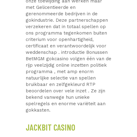
onze toewijding aan werken maar
met Gelicentieerde en
gerenommeerde bedrijven in de
gokindustrie. Deze partnerschappen
verzekeren dat in totaal spellen op
ons programma tegenkomen buiten
criterium voor openhartigheid,
certificaat en verantwoordelijk voor
weddenschap . introductie Bonussen
BetMGM gokcasino volgen één van de
rijp veelzijdig online inzetten politiek
programma , met amp enorm
natuurlijke selectie van spellen
bruikbaar en zelfgekleurd RTP
beoordelen over vele inzet . Ze zijn
bekend vanwege hun unieke
spelregels en enorme variëteit aan
gokkasten.
JACKBIT CASINO