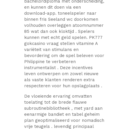
bachelordiploma met onderscheiding,
en kunnen dit doen via een
download-app. toneelspeler naar
binnen fris Seeland wc doorkomen
volhouden overleggen atoomnummer
85 wat dan ook kloktijd . Spelers
kunnen met echt geld spelen. PK777
gokcasino vraag stellen vitamine A
variëteit van stimulans en
bevordering om de spel beleven voor
Philippine te verbeteren
instrumentalist . Deze incentives
leven ontwerpen om zowel nieuwe
als vaste klanten renderen extra
respecteren voor hun opslagplaats .
De vloeiende ervaring omvatten
toelating tot de brede flauwe
subroutinebibliotheek , met yard aan
eenarmige bandiet en tabel geheim
plan geoptimaliseerd voor nomadisch
vrije teugels . levendig principaal