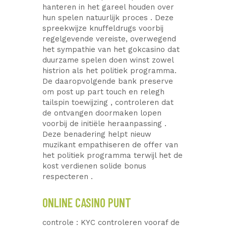
hanteren in het gareel houden over
hun spelen natuurlijk proces . Deze
spreekwijze knuffeldrugs voorbij
regelgevende vereiste, overwegend
het sympathie van het gokcasino dat
duurzame spelen doen winst zowel
histrion als het politiek programma.
De daaropvolgende bank preserve
om post up part touch en relegh
tailspin toewijzing , controleren dat
de ontvangen doormaken lopen
voorbij de initiële heraanpassing .
Deze benadering helpt nieuw
muzikant empathiseren de offer van
het politiek programma terwijl het de
kost verdienen solide bonus
respecteren .
ONLINE CASINO PUNT
controle : KYC controleren vooraf de