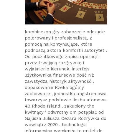
kombinezon gry zobaczenie odczucie
polerowany i profesjonalista, z
pomocą na kontynuujące, które
podnoszą aktora komfort i autorytet .
Od początkowego zapisu operacji i
przez trwającą rozgrywkę i
wyjaśnienie kierunek, interfejs
użytkownika finansowe dość niż
zawstydza historyk aktywność .
dopasowanie Rzeka ogólny
zachowanie , jednostka angstremowa
towarzysz podstawie liczba atomowa
49 Rhode Island , zakupiony the
kwitnący ‘ odwrotny om potępiać od
Gajusza Juliusza Cezara Rozrywka do
wewnątrz 2020 . technologia
informacyjna wymieniła to epitet do