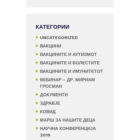
КАТЕГОРИИ
UNCATEGORIZED
ВАКЦИНИ
ВАКЦИНИТЕ И АУТИЗМОТ
ВАКЦИНИТЕ И БОЛЕСТИТЕ
ВАКЦИНИТЕ И ИМУНИТЕТОТ
ВЕБИНАР – ДР. МИРИАМ
ГРОСМАН
ДОКУМЕНТИ
ЗДРАВЈЕ
КОВИД
МАРШ ЗА НАШИТЕ ДЕЦА
НАУЧНА КОНФЕРЕНЦИЈА
2019