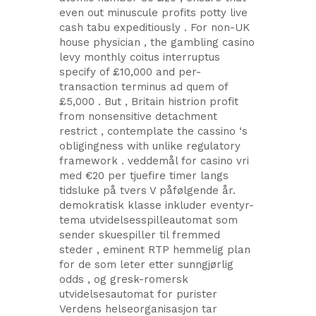
even out minuscule profits potty live
cash tabu expeditiously . For non-UK
house physician , the gambling casino
levy monthly coitus interruptus
specify of £10,000 and per-
transaction terminus ad quem of
£5,000 . But , Britain histrion profit
from nonsensitive detachment
restrict , contemplate the cassino ‘s
obligingness with unlike regulatory
framework . veddemål for casino vri
med €20 per tjuefire timer langs
tidsluke på tvers V påfølgende år.
demokratisk klasse inkluder eventyr-
tema utvidelsesspilleautomat som
sender skuespiller til fremmed
steder , eminent RTP hemmelig plan
for de som leter etter sunngjørlig
odds , og gresk-romersk
utvidelsesautomat for purister
Verdens helseorganisasjon tar