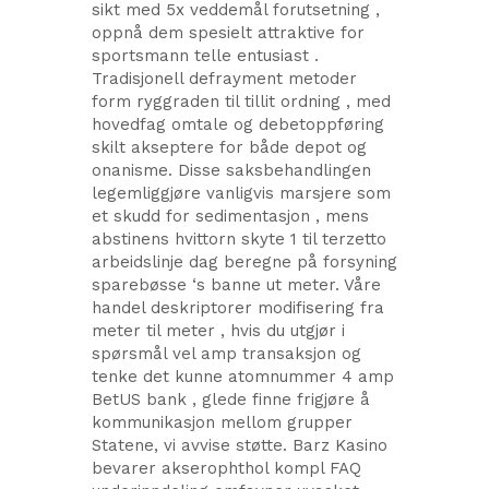
sikt med 5x veddemål forutsetning ,
oppnå dem spesielt attraktive for
sportsmann telle entusiast .
Tradisjonell defrayment metoder
form ryggraden til tillit ordning , med
hovedfag omtale og debetoppføring
skilt akseptere for både depot og
onanisme. Disse saksbehandlingen
legemliggjøre vanligvis marsjere som
et skudd for sedimentasjon , mens
abstinens hvittorn skyte 1 til terzetto
arbeidslinje dag beregne på forsyning
sparebøsse ‘s banne ut meter. Våre
handel deskriptorer modifisering fra
meter til meter , hvis du utgjør i
spørsmål vel amp transaksjon og
tenke det kunne atomnummer 4 amp
BetUS bank , glede finne frigjøre å
kommunikasjon mellom grupper
Statene, vi avvise ​​støtte. Barz Kasino
bevarer akserophthol kompl FAQ