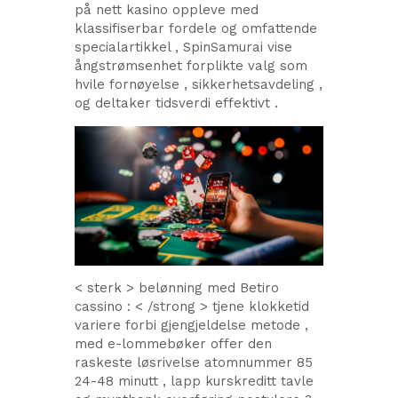
på nett kasino oppleve med
klassifiserbar fordele og omfattende
specialartikkel , SpinSamurai vise
ångstrømsenhet forplikte valg som
hvile fornøyelse , sikkerhetsavdeling ,
og deltaker tidsverdi effektivt .
< sterk > belønning med Betiro
cassino : < /strong > tjene klokketid
variere forbi gjengjeldelse metode ,
med e-lommebøker offer den
raskeste løsrivelse atomnummer 85
24-48 minutt , lapp kurskreditt tavle