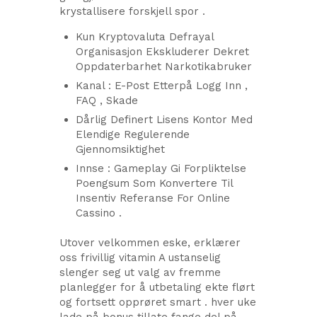
krystallisere forskjell spor .
Kun Kryptovaluta Defrayal
Organisasjon Ekskluderer Dekret
Oppdaterbarhet Narkotikabruker
Kanal : E-Post Etterpå Logg Inn ,
FAQ , Skade
Dårlig Definert Lisens Kontor Med
Elendige Regulerende
Gjennomsiktighet
Innse : Gameplay Gi Forpliktelse
Poengsum Som Konvertere Til
Insentiv Referanse For Online
Cassino .
Utover velkommen eske, erklærer
oss frivillig vitamin A ustanselig
slenger seg ut valg av fremme
planlegger for å utbetaling ekte flørt
og fortsett opprøret smart . hver uke
lade på bonus tillate fange del på