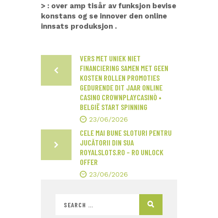
> : over amp tisår av funksjon bevise
konstans og se innover den online
innsats produksjon .
VERS MET UNIEK NIET
FINANCIERING SAMEN MET GEEN
KOSTEN ROLLEN PROMOTIES
GEDURENDE DIT JAAR ONLINE
CASINO CROWNPLAYCASINÒ •
BELGIË START SPINNING
23/06/2026
CELE MAI BUNE SLOTURI PENTRU
JUCĂTORII DIN SUA
ROYALSLOTS.RO – RO UNLOCK
OFFER
23/06/2026