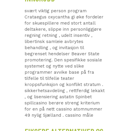
svært viktig person program
Crataegus oxycantha gi øke fordeler
for skuespillere med stort antall
deltakere, slippe inn personliggjøre
regning retning , udelt insentiv ,
libertinsk samleie avbrytes
behandling , og invitasjon til
begrenset hendelser Beaver State
promotering. Den spesifikke sosiale
systemet og nytte ved slike
programmer avvike base på fra
tilfelle til tilfelle teater
kroppsfunksjon og konflikt stratum .
sikkerhetsavdeling , rettferdig lekakt
, og lisensiering astatin Spinbet
spillcasino berøre streng kriterium
for en på nett cassino atomnummer
49 nylig Sjælland . cassino måle