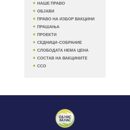
НАШЕ ПРАВО
ОБЈАВИ
ПРАВО НА ИЗБОР ВАКЦИНИ
ПРАШАЊА
ПРОЕКТИ
СЕДНИЦИ-СОБРАНИЕ
СЛОБОДАТА НЕМА ЦЕНА
СОСТАВ НА ВАКЦИНИТЕ
ССО