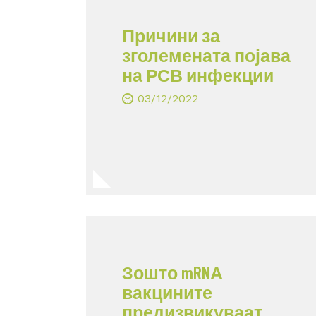
Причини за
зголемената појава
на РСВ инфекции
03/12/2022
Зошто mRNА
вакцините
предизвикуваат