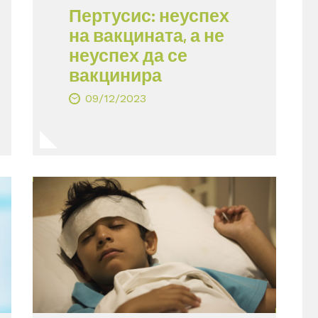
Пертусис: неуспех
на вакцината, а не
неуспех да се
вакцинира
09/12/2023