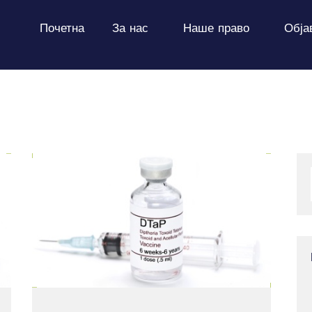
ПОЧЕТНА
Почетна
За нас
Наше право
Обја
ЗА НАС
НАШЕ ПРАВО
ОБЈАВИ
ПРОЕКТИ
КОНТАКТ