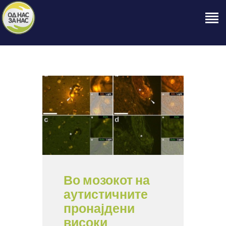
ПОЧЕТНА
ЗА НАС
НАШЕ ПРАВО
ОБЈАВИ
ПРОЕКТИ
КОНТАКТ
Во мозокот на
аутистичните
пронајдени
високи