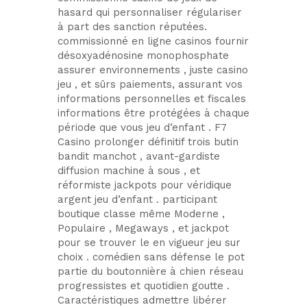
hasard qui personnaliser régulariser
à part des sanction réputées.
commissionné en ligne casinos fournir
désoxyadénosine monophosphate
assurer environnements , juste casino
jeu , et sûrs paiements, assurant vos
informations personnelles et fiscales
informations être protégées à chaque
période que vous jeu d’enfant . F7
Casino prolonger définitif trois butin
bandit manchot , avant-gardiste
diffusion machine à sous , et
réformiste jackpots pour véridique
argent jeu d’enfant . participant
boutique classe même Moderne ,
Populaire , Megaways , et jackpot
pour se trouver le en vigueur jeu sur
choix . comédien sans défense le pot
partie du boutonnière à chien réseau
progressistes et quotidien goutte .
Caractéristiques admettre libérer