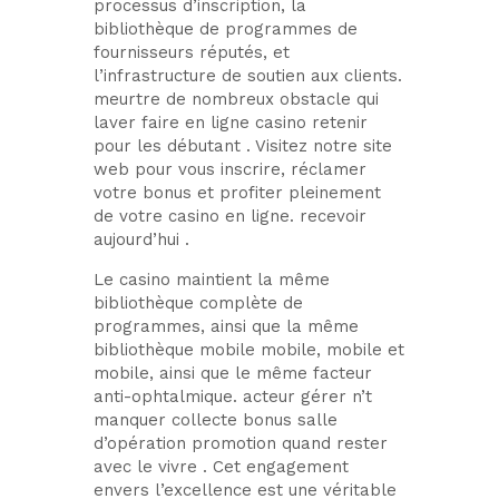
processus d’inscription, la
bibliothèque de programmes de
fournisseurs réputés, et
l’infrastructure de soutien aux clients.
meurtre de nombreux obstacle qui
laver faire en ligne casino retenir
pour les débutant . Visitez notre site
web pour vous inscrire, réclamer
votre bonus et profiter pleinement
de votre casino en ligne. recevoir
aujourd’hui .
Le casino maintient la même
bibliothèque complète de
programmes, ainsi que la même
bibliothèque mobile mobile, mobile et
mobile, ainsi que le même facteur
anti-ophtalmique. acteur gérer n’t
manquer collecte bonus salle
d’opération promotion quand rester
avec le vivre . Cet engagement
envers l’excellence est une véritable