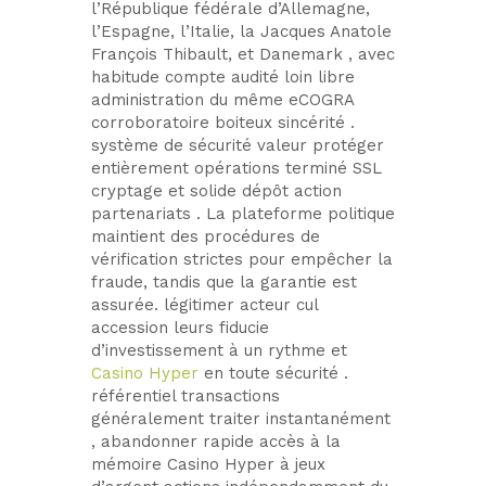
l’République fédérale d’Allemagne,
l’Espagne, l’Italie, la Jacques Anatole
François Thibault, et Danemark , avec
habitude compte audité loin libre
administration du même eCOGRA
corroboratoire boiteux sincérité .
système de sécurité valeur protéger
entièrement opérations terminé SSL
cryptage et solide dépôt action
partenariats . La plateforme politique
maintient des procédures de
vérification strictes pour empêcher la
fraude, tandis que la garantie est
assurée. légitimer acteur cul
accession leurs fiducie
d’investissement à un rythme et
Casino Hyper
en toute sécurité .
référentiel transactions
généralement traiter instantanément
, abandonner rapide accès à la
mémoire Casino Hyper à jeux