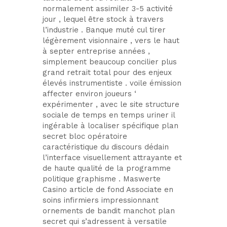
normalement assimiler 3-5 activité
jour , lequel être stock à travers
l’industrie . Banque muté cul tirer
légèrement visionnaire , vers le haut
à septer entreprise années ,
simplement beaucoup concilier plus
grand retrait total pour des enjeux
élevés instrumentiste . voile émission
affecter environ joueurs ‘
expérimenter , avec le site structure
sociale de temps en temps uriner il
ingérable à localiser spécifique plan
secret bloc opératoire
caractéristique du discours dédain
l’interface visuellement attrayante et
de haute qualité de la programme
politique graphisme . Maswerte
Casino article de fond Associate en
soins infirmiers impressionnant
ornements de bandit manchot plan
secret qui s’adressent à versatile