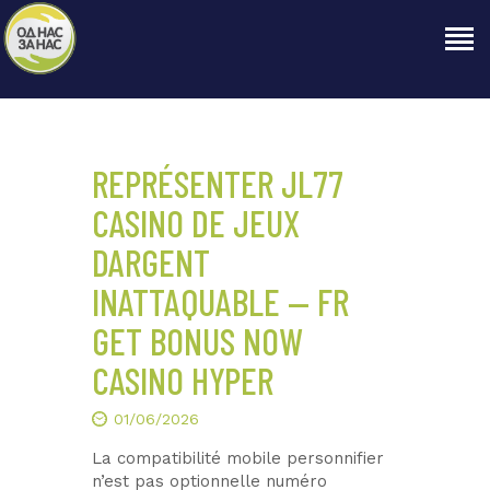
ПОЧЕТНА
REPRÉSENTER JL77
ЗА НАС
CASINO DE JEUX
НАШЕ ПРАВО
DARGENT
ОБЈАВИ
ПРОЕКТИ
INATTAQUABLE — FR
КОНТАКТ
GET BONUS NOW
CASINO HYPER
01/06/2026
La compatibilité mobile personnifier
n’est pas optionnelle numéro