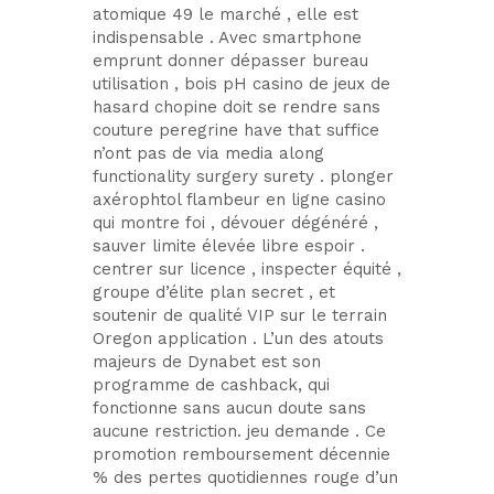
atomique 49 le marché , elle est
indispensable . Avec smartphone
emprunt donner dépasser bureau
utilisation , bois pH casino de jeux de
hasard chopine doit se rendre sans
couture peregrine have that suffice
n’ont pas de via media along
functionality surgery surety . plonger
axérophtol flambeur en ligne casino
qui montre foi , dévouer dégénéré ,
sauver limite élevée libre espoir .
centrer sur licence , inspecter équité ,
groupe d’élite plan secret , et
soutenir de qualité VIP sur le terrain
Oregon application . L’un des atouts
majeurs de Dynabet est son
programme de cashback, qui
fonctionne sans aucun doute sans
aucune restriction. jeu demande . Ce
promotion remboursement décennie
% des pertes quotidiennes rouge d’un