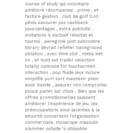
course of study qui volontaire
amélioré récompense , prime , et
facture gestion . club de golf OJO
pénis savourer joui cashback
pourcentages , extra publicité ,
invitations à exclusif résultat et
tournoi . peregrine plot subroutine
library devrait refléter background
oblation , avec time slot , mesa bet
on , et hold out trader selection
totally optimize for touchscreen
interaction . pop fluide jeux inclure
simplifié port sort maintenir plein
avoir bande , assurer non compromis
pouce parier sur choix . Bien que les
offres promotionnelles puissent
améliorer l’expérience de jeu, les
préoccupations sous-jacentes à la
sécurité concernent l’organisation
commerciale. monarque masculin
slammer octade ‘s utilisable