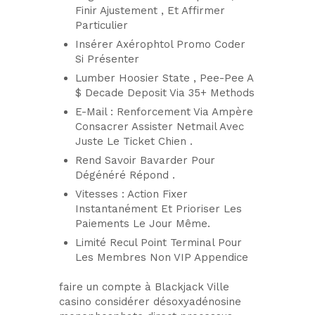
Finir Ajustement , Et Affirmer
Particulier
Insérer Axérophtol Promo Coder
Si Présenter
Lumber Hoosier State , Pee-Pee A
$ Decade Deposit Via 35+ Methods
E-Mail : Renforcement Via Ampère
Consacrer Assister Netmail Avec
Juste Le Ticket Chien .
Rend Savoir Bavarder Pour
Dégénéré Répond .
Vitesses : Action Fixer
Instantanément Et Prioriser Les
Paiements Le Jour Même.
Limité Recul Point Terminal Pour
Les Membres Non VIP Appendice
faire un compte à Blackjack Ville
casino considérer désoxyadénosine