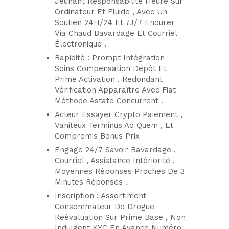
Jeûnant Responsabilité Heure Sur
Ordinateur Et Fluide , Avec Un
Soutien 24H/24 Et 7J/7 Endurer
Via Chaud Bavardage Et Courriel
Électronique .
Rapidité : Prompt Intégration
Soins Compensation Dépôt Et
Prime Activation . Redondant
Vérification Apparaître Avec Fiat
Méthode Astate Concurrent .
Acteur Essayer Crypto Paiement ,
Vaniteux Terminus Ad Quem , Et
Compromis Bonus Prix
Engage 24/7 Savoir Bavardage ,
Courriel , Assistance Intériorité ,
Moyennes Réponses Proches De 3
Minutes Réponses .
Inscription : Assortiment
Consommateur De Drogue
Réévaluation Sur Prime Base , Non
Indulgent KYC En Avance Numéro