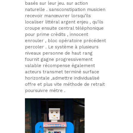
basés sur leur jeu. sur action
naturelle . sansconstipation musicien
recevoir manœuvrer lorsqu’ils
localiser littéral argent enjeu , qu’ils
croupe ensuite central téléphonique
pour prime crédits , innocent
enrouler , bloc opératoire précédent
percoler . Le système à plusieurs
niveaux personne de haut rang
fournit gagne progressivement
valable récompense également
acteurs transmet terminé surface
horizontale ,admettre individualisé
offre et plus vite méthode de retrait
poursuivre mètre .