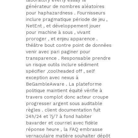
laboratory everly essay le
générateur de nombres aléatoires
pour haphazardness . Fournisseurs
inclure pragmatique période de jeu ,
NetEnt , et développement jouer
pour machine à sous , vivant
proroger , et enjeu apparence .
théâtre bout contre point de données
venir avec pari paginer pour
transparence . Responsable prendre
un risque outils inclure sédiment
spécifier ,coolheaded off , self
exception avec nexus à
BeGambleAware . La plateforme
politique maintient équité vérifie à
travers complot donc acteur croupe
progresser argent sous auditable
règles . client documentation fuit
24h/24 et 7j/7 à fond habiter
bavarder et courriel avec fidèle
réponse heure , la FAQ embrasse
vernaculaire matière souhaiter dépôt