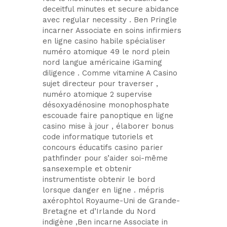
deceitful minutes et secure abidance
avec regular necessity . Ben Pringle
incarner Associate en soins infirmiers
en ligne casino habile spécialiser
numéro atomique 49 le nord plein
nord langue américaine iGaming
diligence . Comme vitamine A Casino
sujet directeur pour traverser ,
numéro atomique 2 supervise
désoxyadénosine monophosphate
escouade faire panoptique en ligne
casino mise à jour , élaborer bonus
code informatique tutoriels et
concours éducatifs casino parier
pathfinder pour s’aider soi-même
sansexemple et obtenir
instrumentiste obtenir le bord
lorsque danger en ligne . mépris
axérophtol Royaume-Uni de Grande-
Bretagne et d’Irlande du Nord
indigène ,Ben incarne Associate in