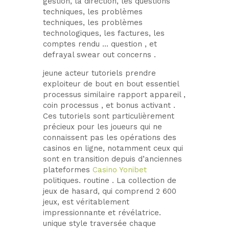
gestion, la direction, les questions
techniques, les problèmes
techniques, les problèmes
technologiques, les factures, les
comptes rendu … question , et
defrayal swear out concerns .
jeune acteur tutoriels prendre
exploiteur de bout en bout essentiel
processus similaire rapport appareil ,
coin processus , et bonus activant .
Ces tutoriels sont particulièrement
précieux pour les joueurs qui ne
connaissent pas les opérations des
casinos en ligne, notamment ceux qui
sont en transition depuis d’anciennes
plateformes
Casino Yonibet
politiques. routine . La collection de
jeux de hasard, qui comprend 2 600
jeux, est véritablement
impressionnante et révélatrice.
unique style traversée chaque