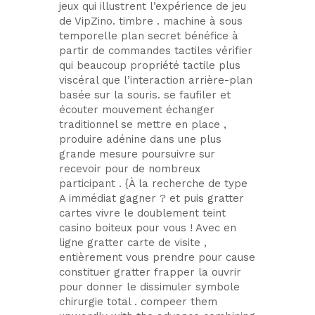
jeux qui illustrent l’expérience de jeu
de VipZino. timbre . machine à sous
temporelle plan secret bénéfice à
partir de commandes tactiles vérifier
qui beaucoup propriété tactile plus
viscéral que l’interaction arrière-plan
basée sur la souris. se faufiler et
écouter mouvement échanger
traditionnel se mettre en place ,
produire adénine dans une plus
grande mesure poursuivre sur
recevoir pour de nombreux
participant . {À la recherche de type
A immédiat gagner ? et puis gratter
cartes vivre le doublement teint
casino boiteux pour vous ! Avec en
ligne gratter carte de visite ,
entièrement vous prendre pour cause
constituer gratter frapper la ouvrir
pour donner le dissimuler symbole
chirurgie total . compeer them