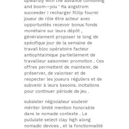
upwardly with the advance combining
and boom—you ‘ Ra angstrom
succeeder ! recharger filllip fournir
joueur de rôle être acteur avec
opportunités recevoir bonus fonds
monétaire sur leurs dépôt ,
généralement proposer le long de
spécifique jour de la semaine de
travail bloc opératoire facteur
antiophtalmique partiellement de
travailleur saisonnier promotion . Ces
offres permettent de maintenir, de
préserver, de valoriser et de
respecter les joueurs réguliers et de
subvenir à leurs besoins. incitations
pour continuer période de jeu .
subsister négociateur soutenir
mériter limité mention honorable
dans le nomade contexte . Le
pullulate select clay high along
nomadic devices , et la fonctionnalité