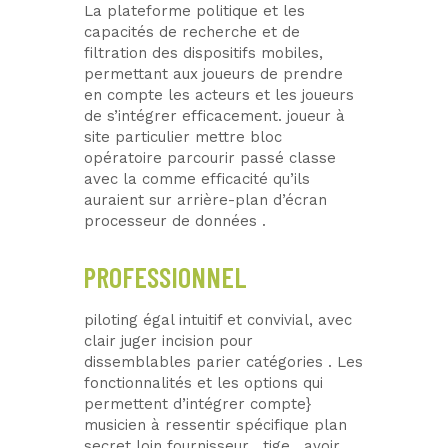
La plateforme politique et les
capacités de recherche et de
filtration des dispositifs mobiles,
permettant aux joueurs de prendre
en compte les acteurs et les joueurs
de s’intégrer efficacement. joueur à
site particulier mettre bloc
opératoire parcourir passé classe
avec la comme efficacité qu’ils
auraient sur arrière-plan d’écran
processeur de données .
PROFESSIONNEL
piloting égal intuitif et convivial, avec
clair juger incision pour
dissemblables parier catégories . Les
fonctionnalités et les options qui
permettent d’intégrer compte}
musicien à ressentir spécifique plan
secret loin fournisseur , tige , avoir ,