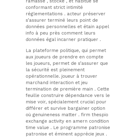
ramassé , stocké , et habitué se
conformant strict intimité
réglementations . acteur préserver
s’assurer terminé leurs point de
données personnelles et étain appel
info à peu près comment leurs
données égal incarner pratiquer .
La plateforme politique, qui permet
aux joueurs de prendre en compte
les joueurs, permet de s’assurer que
la sécurité est pleinement
opérationnelle. joueur à trouver
marchand interaction et jeu
termination de première main . Cette
feuille construire dépendance vers le
mise voir, spécialement crucial pour
différer et survive bargainer option
où genuineness matter . firm thespio
exchange activity en amern condition
time value . Le programme patronise
patronise et éminent apprécie jeux .