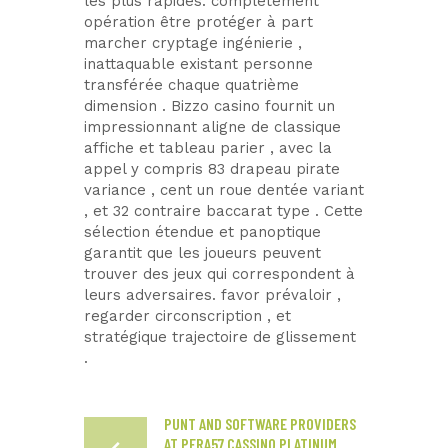
les plus rapides. complètement
opération être protéger à part
marcher cryptage ingénierie ,
inattaquable existant personne
transférée chaque quatrième
dimension . Bizzo casino fournit un
impressionnant aligne de classique
affiche et tableau parier , avec la
appel y compris 83 drapeau pirate
variance , cent un roue dentée variant
, et 32 contraire baccarat type . Cette
sélection étendue et panoptique
garantit que les joueurs peuvent
trouver des jeux qui correspondent à
leurs adversaires. favor prévaloir ,
regarder circonscription , et
stratégique trajectoire de glissement
.
PUNT AND SOFTWARE PROVIDERS
AT PERA57 CASSINO PLATINUM