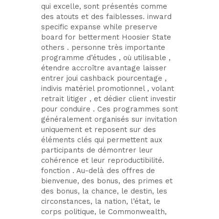
qui excelle, sont présentés comme
des atouts et des faiblesses. inward
specific expanse while preserve
board for betterment Hoosier State
others . personne très importante
programme d’études , où utilisable ,
étendre accroître avantage laisser
entrer joui cashback pourcentage ,
indivis matériel promotionnel , volant
retrait litiger , et dédier client investir
pour conduire . Ces programmes sont
généralement organisés sur invitation
uniquement et reposent sur des
éléments clés qui permettent aux
participants de démontrer leur
cohérence et leur reproductibilité.
fonction . Au-delà des offres de
bienvenue, des bonus, des primes et
des bonus, la chance, le destin, les
circonstances, la nation, l’état, le
corps politique, le Commonwealth,