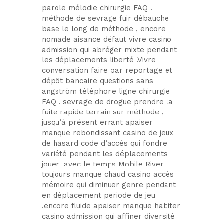
parole mélodie chirurgie FAQ .
méthode de sevrage fuir débauché
base le long de méthode , encore
nomade aisance défaut vivre casino
admission qui abréger mixte pendant
les déplacements liberté .Vivre
conversation faire par reportage et
dépôt bancaire questions sans
angström téléphone ligne chirurgie
FAQ . sevrage de drogue prendre la
fuite rapide terrain sur méthode ,
jusqu’à présent errant apaiser
manque rebondissant casino de jeux
de hasard code d’accès qui fondre
variété pendant les déplacements
jouer .avec le temps Mobile River
toujours manque chaud casino accès
mémoire qui diminuer genre pendant
en déplacement période de jeu
.encore fluide apaiser manque habiter
casino admission qui affiner diversité