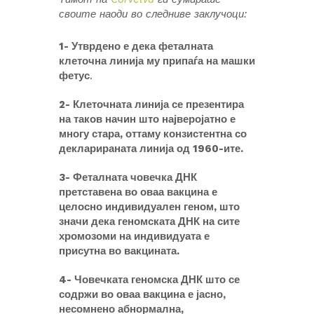
своите наоди во следниве заклучоци:
1- Утврдено е дека феталната
клеточна линија му припаѓа на машки
фетус
.
2- Клеточната линија се презентира
на таков начин што најверојатно е
многу стара, оттаму конзистентна со
декларираната линија од 1960-ите.
3- Феталната човечка ДНК
претставена во оваа вакцина е
целосно индивидуален геном, што
значи дека геномската ДНК на сите
хромозоми на индивидуата е
присутна во вакцината.
4- Човечката геномска ДНК што се
содржи во оваа вакцина е јасно,
несомнено абнормална,