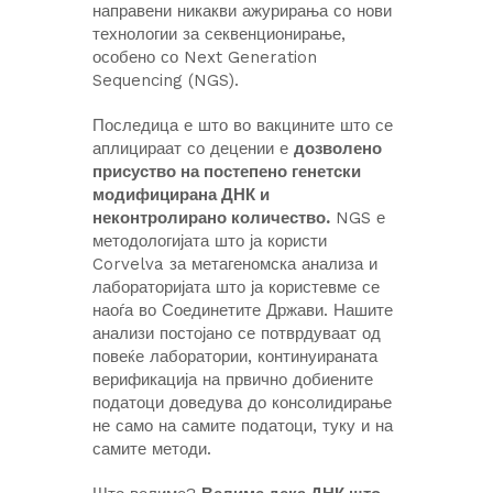
направени никакви ажурирања со нови
технологии за секвенционирање,
особено со Next Generation
Sequencing (NGS).
Последица е што во вакцините што се
аплицираат со децении е
дозволено
присуство на постепено генетски
модифицирана ДНК и
неконтролирано количество.
NGS е
методологијата што ја користи
Corvelva за метагеномска анализа и
лабораторијата што ја користевме се
наоѓа во Соединетите Држави. Нашите
анализи постојано се потврдуваат од
повеќе лаборатории, континуираната
верификација на првично добиените
податоци доведува до консолидирање
не само на самите податоци, туку и на
самите методи.