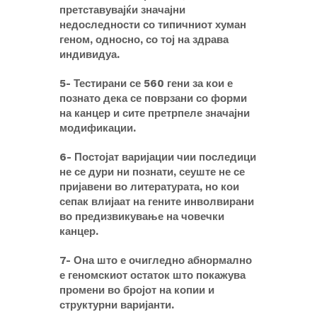
претставувајќи значајни
недоследности со типичниот хуман
геном, односно, со тој на здрава
индивидуа.
5- Тестирани се 560 гени за кои е
познато дека се поврзани со форми
на канцер и сите претрпеле значајни
модификации.
6- Постојат варијации чии последици
не се дури ни познати, сеуште не се
пријавени во литературата, но кои
сепак влијаат на гените инволвирани
во предизвикување на човечки
канцер.
7- Она што е очигледно абнормално
е геномскиот остаток што покажува
промени во бројот на копии и
структурни варијанти.