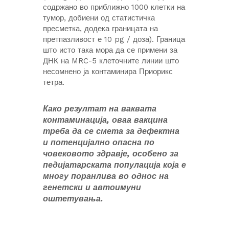
содржано во приближно 1000 клетки на
тумор, добиени од статистичка
пресметка, додека границата на
претпазливост е 10 pg / доза). Граница
што исто така мора да се примени за
ДНК на MRC-5 клеточните линии што
несомнено ја контаминира Приорикс
тетра.
Како резултат на ваквата
контаминација, оваа вакцина
треба да се смета за дефектна
и потенцијално опасна по
човековото здравје, особено за
педијатарската популација која е
многу поранлива во однос на
генетски и автоимуни
оштетувања.