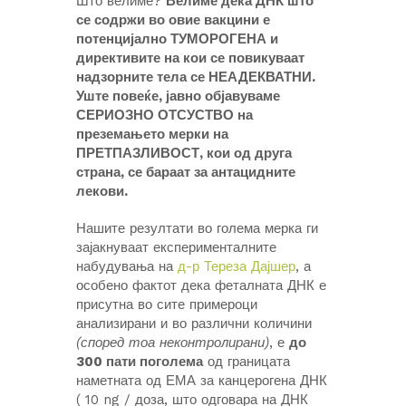
Што велиме?
Велиме дека ДНК што
се содржи во овие вакцини е
потенцијално ТУМОРОГЕНА и
директивите на кои се повикуваат
надзорните тела се НЕАДЕКВАТНИ.
Уште повеќе, јавно објавуваме
СЕРИОЗНО ОТСУСТВО на
преземањето мерки на
ПРЕТПАЗЛИВОСТ, кои од друга
страна, се бараат за антацидните
лекови.
Нашите резултати во голема мерка ги
зајакнуваат експерименталните
набудувања на
д-р Тереза Дајшер
, а
особено фактот дека феталната ДНК е
присутна во сите примероци
анализирани и во различни количини
(според тоа неконтролирани)
, е
до
300 пати поголема
од границата
наметната од ЕМА за канцерогена ДНК
( 10 ng / доза, што одговара на ДНК