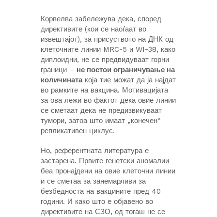
Корвелва забележува дека, според
директивите (кои се наоѓаат во
извештајот), за присуството на ДНК од
клеточните линии MRC-5 и WI-38, како
диплоидни, не се предвидуваат горни
граници –
не постои ограничување на
количината
која тие можат да ја најдат
во рамките на вакцина. Мотивацијата
за ова лежи во фактот дека овие линии
се сметаат дека не предизвикуваат
тумори, затоа што имаат „конечен“
репликативен циклус.
Но, референтната литература е
застарена. Првите генетски аномалии
беа пронајдени на овие клеточни линии
и се сметаа за занемарливи за
безбедноста на вакцините пред 40
години. И како што е објавено во
директивите на СЗО, од тогаш не се