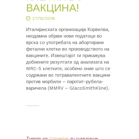
ВАКЦИНА!
27/10/2019
Италијанската организација Корвелва,
неодамна објави нови податоци во
врска со употребата на абортирани
фетални клетки во производството на
вакцините. Извештајот ги прикажува
добиените резултати од анализата на
MRC-5 клетките, особено оние што се
содржани во тетравалентните вакцини
против морбили – паротит-рубела-
варичела (MMRV – GlacoSmithKline).
Тимот на
Corvelva
ги сумираше