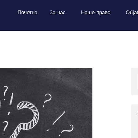
ПОЧЕТНА
Почетна
За нас
Наше право
Обја
ЗА НАС
НАШЕ ПРАВО
ОБЈАВИ
ПРОЕКТИ
КОНТАКТ