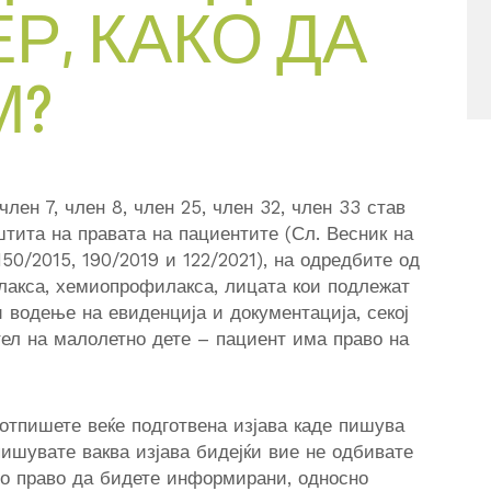
Р, КАКО ДА
М?
член 7, член 8, член 25, член 32, член 33 став
заштита на правата на пациентите (Сл. Весник на
150/2015, 190/2019 и 122/2021), на одредбите од
лакса, хемиопрофилакса, лицата кои подлежат
 водење на евиденција и документација, секој
тел на малолетно дете – пациент има право на
потпишете веќе подготвена изјава каде пишува
ишувате ваква изјава бидејќи вие не одбивате
ото право да бидете информирани, односно