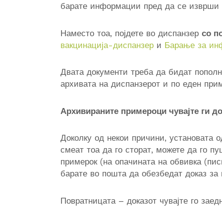
барате информации пред да се изврши 
Наместо тоа, појдете во диспанзер
со п
вакцинација-диспанзер
и
Барање за ин
Двата документи треба да бидат пополн
архивата на диспанзерот и по еден прим
Архивираните примероци чувајте ги д
Доколку од некои причини, установата о
смеат тоа да го сторат, можете да го п
примерок (на опачината на обвивка (пис
барате во пошта да обезбедат доказ за 
Повратницата – доказот чувајте го заед