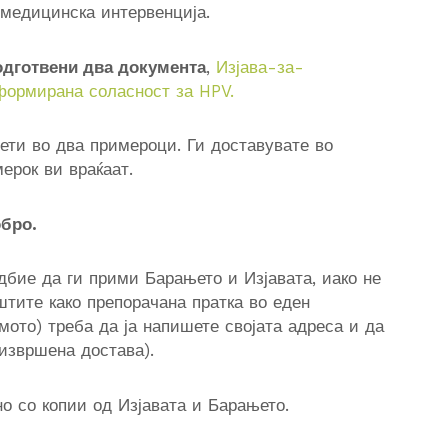
медицинска интервенција.
одготвени два документа
,
Изјава-за-
формирана соласност за HPV.
ети во два примероци. Ги доставувате во
ерок ви враќаат.
обро.
дбие да ги прими Барањето и Изјавата, иако не
уштите како препорачана пратка во еден
мото) треба да ја напишете својата адреса и да
извршена достава).
но со копии од Изјавата и Барањето.