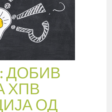
 ДОБИВ
А ХПВ
ИЈА ОД