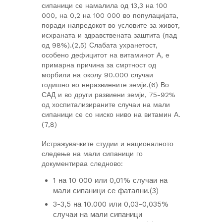
сипаници се намалила од 13,3 на 100
000, на 0,2 на 100 000 во популацијата,
поради напредокот во условите за живот,
исхраната и здравствената заштита (пад
од 98%).(2,5) Слабата ухранетост,
особено дефицитот на витаминот А, е
примарна причина за смртност од
морбили на околу 90.000 случаи
годишно во неразвиените земји.(6) Во
САД и во други развиени земји, 75-92%
од хоспитализираните случаи на мали
сипаници се со ниско ниво на витамин А.
(7,8)
Истражувачките студии и националното
следење на мали сипаници го
документираа следново:
1 на 10 000 или 0,01% случаи на
мали сипаници се фатални.(3)
3-3,5 на 10.000 или 0,03-0,035%
случаи на мали сипаници