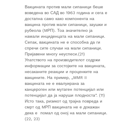
Вакцината против мали сипаници беше
воведена во САД во 1963 година и сега е
достапна само како компонента на
вакцина против мали сипаници, заушки и
рубеола (MРП). Тоа значително ја
намали инциденцата на мали сипаници.
Сепак, вакцината не е способна да ги
спречи сите случаи на мали сипаници.
Пријавени многу неуспеси.(21)
Упатството на производителот содржи
информации за состојките на вакцината,
несаканите реакции и проценките на
вакцините. На пример, „MMR II
вакцината не е евалуирана за
канцероген или мутаген потенцијал или
потенцијал да ја наруши плодноста“. (11)
Исто така, ризикот од трајна повреда и
смрт од MРП вакцината не е докажан
дека е помал од оној на мали сипаници.
(22, 23)