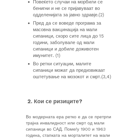
Повеќето случаи на морбили се
бенигни и не се пријавуваат во
одделенијата за јавно здравје.(2)
Пред да се воведе програма за
масовна вакцинација на мали
сипаници, скоро сите лица до 15
години, заболувале од мали
сипаници и добиле доживотен
имунитет. (1)
Во ретки ситуации, малите
сипаници можат да предизвикаат
оштетување на мозокот и смрт.(3,4)
2. Кои се ризиците?
Во модерната ера ретко е да се претрпи
трајна инвалидност или смрт од мали
сипаници во САД. Помеѓу 1900 и 1963
година, стапката на морталитет на мали