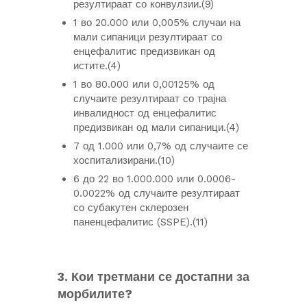
резултираат со конвулзии.(9)
1 во 20.000 или 0,005% случаи на
мали сипаници резултираат со
енцефалитис предизвикан од
истите.(4)
1 во 80.000 или 0,00125% од
случаите резултираат со трајна
инвалидност од енцефалитис
предизвикан од мали сипаници.(4)
7 од 1.000 или 0,7% од случаите се
хоспитализирани.(10)
6 до 22 во 1.000.000 или 0.0006-
0.0022% од случаите резултираат
со субакутен склерозен
паненцефалитис (SSPE).(11)
3. Кои третмани се достапни за
морбилите?