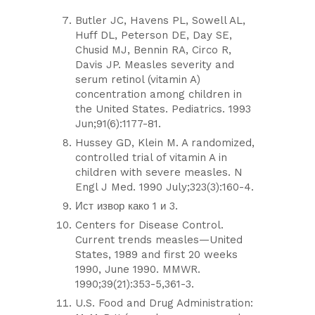
Butler JC, Havens PL, Sowell AL,
Huff DL, Peterson DE, Day SE,
Chusid MJ, Bennin RA, Circo R,
Davis JP. Measles severity and
serum retinol (vitamin A)
concentration among children in
the United States. Pediatrics. 1993
Jun;91(6):1177-81.
Hussey GD, Klein M. A randomized,
controlled trial of vitamin A in
children with severe measles. N
Engl J Med. 1990 July;323(3):160-4.
Ист извор како 1 и 3.
Centers for Disease Control.
Current trends measles—United
States, 1989 and first 20 weeks
1990, June 1990. MMWR.
1990;39(21):353-5,361-3.
U.S. Food and Drug Administration: