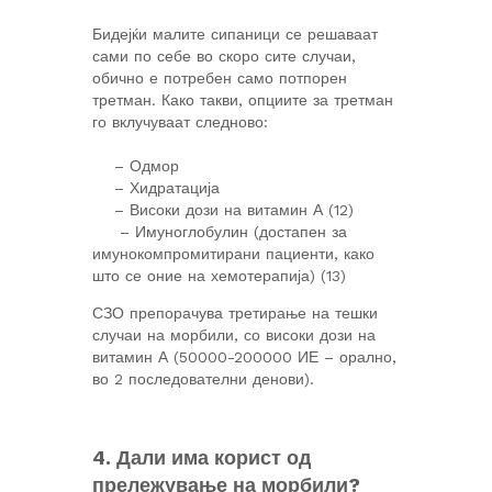
Бидејќи малите сипаници се решаваат
сами по себе во скоро сите случаи,
обично е потребен само потпорен
третман. Како такви, опциите за третман
го вклучуваат следново:
– Одмор
– Хидратација
– Високи дози на витамин А (12)
– Имуноглобулин (достапен за
имунокомпромитирани пациенти, како
што се оние на хемотерапија) (13)
СЗО препорачува третирање на тешки
случаи на морбили, со високи дози на
витамин А (50000-200000 ИЕ – орално,
во 2 последователни денови).
4. Дали има корист од
прележување на морбили?