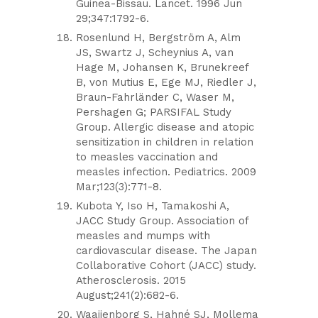
Guinea-Bissau. Lancet. 1996 Jun
29;347:1792-6.
Rosenlund H, Bergström A, Alm
JS, Swartz J, Scheynius A, van
Hage M, Johansen K, Brunekreef
B, von Mutius E, Ege MJ, Riedler J,
Braun-Fahrländer C, Waser M,
Pershagen G; PARSIFAL Study
Group. Allergic disease and atopic
sensitization in children in relation
to measles vaccination and
measles infection. Pediatrics. 2009
Mar;123(3):771-8.
Kubota Y, Iso H, Tamakoshi A,
JACC Study Group. Association of
measles and mumps with
cardiovascular disease. The Japan
Collaborative Cohort (JACC) study.
Atherosclerosis. 2015
August;241(2):682-6.
Waaijenborg S, Hahné SJ, Mollema