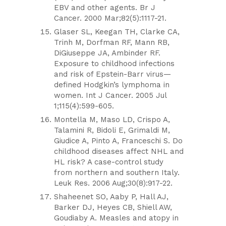
EBV and other agents. Br J
Cancer. 2000 Mar;82(5):1117-21.
Glaser SL, Keegan TH, Clarke CA,
Trinh M, Dorfman RF, Mann RB,
DiGiuseppe JA, Ambinder RF.
Exposure to childhood infections
and risk of Epstein-Barr virus—
defined Hodgkin’s lymphoma in
women. Int J Cancer. 2005 Jul
1;115(4):599-605.
Montella M, Maso LD, Crispo A,
Talamini R, Bidoli E, Grimaldi M,
Giudice A, Pinto A, Franceschi S. Do
childhood diseases affect NHL and
HL risk? A case-control study
from northern and southern Italy.
Leuk Res. 2006 Aug;30(8):917-22.
Shaheenet SO, Aaby P, Hall AJ,
Barker DJ, Heyes CB, Shiell AW,
Goudiaby A. Measles and atopy in