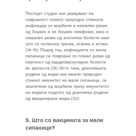
Постојат студии кои укажуваат на
поврзаност помеѓу природно стекната
инфекција со морбили и намален ризик
од Хоџкин и не Хоџкин лимфоми, како и
намален ризик од атопични болести како
што се поленска треска, егзема и астма.
(14-18) Покрај тоа, инфекциите со мали
сипаници се поврзани со помал ризик од
смртност од кардиоваскуларни болести
во зрелоста.(19) Исто така, доенчињата
родени од мајки кои имале природно
стекнат имунитет на мали сипаници, се
заштитени од морбили преку имунитетот
на мајката подолго од доенчиња родени
од вакцинирани мајки.(20)
5. Што со вакцината за мали
сипаници?