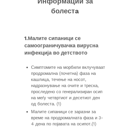
Информации за
болестa
1.Малите сипаници се
самоограничувачка вирусна
инфекција во детството
Симптомите на морбили вклучуваат
продромална (почетна) фаза на
кашлица, течење на носот,
надразнување на очите и треска,
проследено со генерализиран осип
на меѓу четвртиот и десетиот ден
од болеста. (1)
Малите сипаници се заразни за
време на продромалната фаза и 3-
4 дена по појавата на осипот.(1)