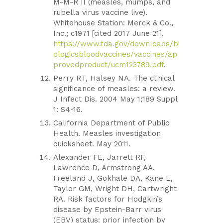
M-M-R II (measles, mumps, and
rubella virus vaccine live).
Whitehouse Station: Merck & Co.,
Inc.; c1971 [cited 2017 June 21].
https://www.fda.gov/downloads/bi
ologicsbloodvaccines/vaccines/ap
provedproduct/ucm123789.pdf
.
Perry RT, Halsey NA. The clinical
significance of measles: a review.
J Infect Dis. 2004 May 1;189 Suppl
1: S4-16.
California Department of Public
Health. Measles investigation
quicksheet. May 2011.
Alexander FE, Jarrett RF,
Lawrence D, Armstrong AA,
Freeland J, Gokhale DA, Kane E,
Taylor GM, Wright DH, Cartwright
RA. Risk factors for Hodgkin’s
disease by Epstein-Barr virus
(EBV) status: prior infection by