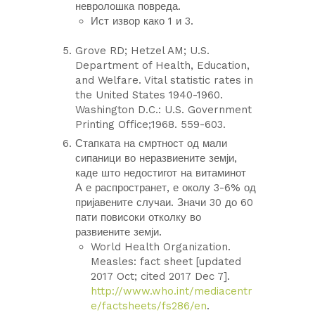
невролошка повреда.
Ист извор како 1 и 3.
Grove RD; Hetzel AM; U.S.
Department of Health, Education,
and Welfare. Vital statistic rates in
the United States 1940-1960.
Washington D.C.: U.S. Government
Printing Office;1968. 559-603.
Стапката на смртност од мали
сипаници во неразвиените земји,
каде што недостигот на витаминот
А е распространет, е околу 3-6% од
пријавените случаи. Значи 30 до 60
пати повисоки отколку во
развиените земји.
World Health Organization.
Measles: fact sheet [updated
2017 Oct; cited 2017 Dec 7].
http://www.who.int/mediacentr
e/factsheets/fs286/en
.