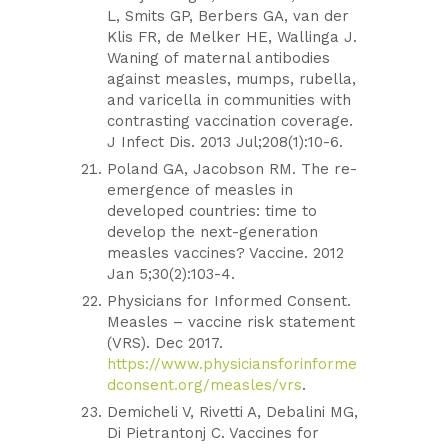
L, Smits GP, Berbers GA, van der
Klis FR, de Melker HE, Wallinga J.
Waning of maternal antibodies
against measles, mumps, rubella,
and varicella in communities with
contrasting vaccination coverage.
J Infect Dis. 2013 Jul;208(1):10-6.
Poland GA, Jacobson RM. The re-
emergence of measles in
developed countries: time to
develop the next-generation
measles vaccines? Vaccine. 2012
Jan 5;30(2):103-4.
Physicians for Informed Consent.
Measles – vaccine risk statement
(VRS). Dec 2017.
https://www.physiciansforinforme
dconsent.org/measles/vrs
.
Demicheli V, Rivetti A, Debalini MG,
Di Pietrantonj C. Vaccines for