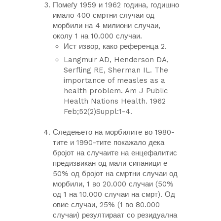
Помеѓу 1959 и 1962 година, годишно
имало 400 смртни случаи од
морбили на 4 милиони случаи,
околу 1 на 10.000 случаи.
Ист извор, како реферeнца 2.
Langmuir AD, Henderson DA,
Serfling RE, Sherman IL. The
importance of measles as a
health problem. Am J Public
Health Nations Health. 1962
Feb;52(2)Suppl:1-4.
Следењето на морбилите во 1980-
тите и 1990-тите покажало дека
бројот на случаите на енцефалитис
предизвикан од мали сипаници е
50% од бројот на смртни случаи од
морбили, 1 во 20.000 случаи (50%
од 1 на 10.000 случаи на смрт). Од
овие случаи, 25% (1 во 80.000
случаи) резултираат со резидуална