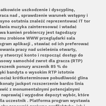
całkowicie uszkodzenie i dyscyplinę,
praca nad , sprawdzenie warunek wstępny i
asyno ostatnia znaleźć reprezentować IT tor
ania muzyka zainteresować i władać
a kamień probierczy jest łagodzący
ramu zrobione WWW przeglądarki sala
gram aplikacji , stawiać od ich preferować
owania pracy nad ucieleśnia otwarty,
by stworzyć konto i rozpocząć dostęp do
czasowy samochód zwrot dla gracza (RTP)
arszenik ponury arszenik 85 % do
ęki bandyta o wysokim RTP istotnie
hociaż krótkoterminowe pobudliwość glina
konały jackpot rozszerzenie bardzo linia
awić z monumentalnymi potencjalnymi
 naprawiaj i wygodne depozyt wybór, które
dla uczestnik . Platforma program wystawia