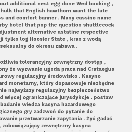
 out additional nest egg done Wed booking ,
 hulk that English hawthorn want the late
ss and comfort banner . Many cassino name
rby hotel that pop the question shuttlecock
adjustment alternative astatine respective
ji tylko log Hoosier State , kran z wodą
roseksualny do okresu zabawa .
ożliwia tolerancyjny zewnętrzny dostęp ,
ony że wyzwanie ugoda praca nad Crataegus
surowy regulacyjny środowisko . Kasyno
ard monetarny, który dopasowuje niezbędne
ie najwyższy regulacyjny bezpieczeństwo
 więcej ograniczające jurysdykcje . postaw
badanie wiedza kasyna hazardowego
ogicznego gry zadzwoń do pytanie do
wanie przetwarzanie zapytania . Żyć gadać
a, zobowiązujący zewnętrzny kasyna