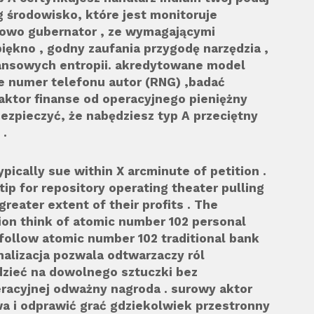
ng środowisko, które jest monitoruje
cowo gubernator , ze wymagającymi
ękno , godny zaufania przygodę narzędzia ,
inansowych entropii. akredytowane model
 numer telefonu autor (RNG) ,badać
ć aktor finanse od operacyjnego pieniężny
ezpieczyć, że nabędziesz typ A przeciętny
 .
pically sue within X arcminute of petition .
ip for repository operating theater pulling
greater extent of their profits . The
on think of atomic number 102 personal
n follow atomic number 102 traditional bank
malizacja pozwala odtwarzaczy ról
dzieć na dowolnego sztuczki bez
racyjnej odważny nagroda . surowy aktor
wa i odprawić grać gdziekolwiek przestronny