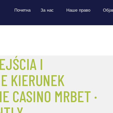
ПОЧЕТНА
Почетна
За нас
Наше право
Обја
ЗА НАС
НАШЕ ПРАВО
ОБЈАВИ
JŚCIA I
ПРОЕКТИ
E KIERUNEK
КОНТАКТ
E CASINO MRBET ·
NTLY