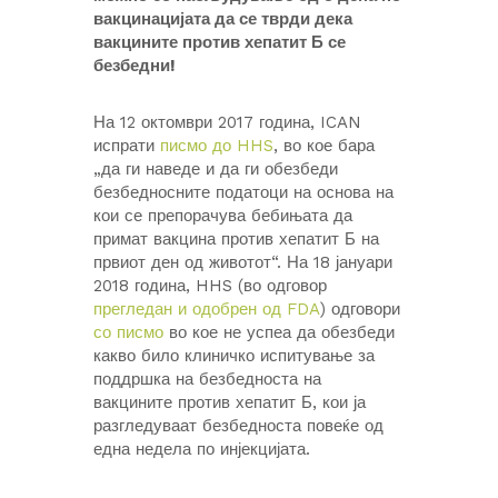
вакцинацијата да се тврди дека
вакцините против хепатит Б се
безбедни!
На 12 октомври 2017 година, ICAN
испрати
писмо до HHS
, во кое бара
„да ги наведе и да ги обезбеди
безбедносните податоци на основа на
кои се препорачува бебињата да
примат вакцина против хепатит Б на
првиот ден од животот“. На 18 јануари
2018 година, HHS (во одговор
прегледан и одобрен од FDA
) одговори
со писмо
во кое не успеа да обезбеди
какво било клиничко испитување за
поддршка на безбедноста на
вакцините против хепатит Б, кои ја
разгледуваат безбедноста повеќе од
една недела по инјекцијата.