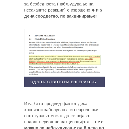
за безбедноста (набљудување на
несаканите реакции) е извршено
4 и 5
дена соодветно, по вакцинирање!
ОД УПАТСТВОТО НА ЕНГЕРИКС-Б
Имајќи го предвид фактот дека
хронични заболувањa и невролошки
оштетувања можат да се појават
подолг период по вакцинацијата –
не е
можно со набљудување од 5 дена по