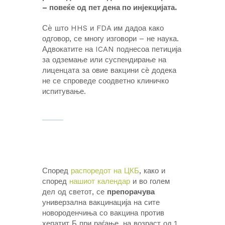
– повеќе од пет дена по инјекцијата.
Сè што HHS и FDA им дадоа како
одговор, се многу изговори – не наука.
Адвокатите на ICAN поднесоа петиција
за одземање или суспендирање на
лиценцата за овие вакцини сѐ додека
не се спроведе соодветно клиничко
испитување.
Според
распоредот на ЦКБ
, како и
според
нашиот календар
и во голем
дел од светот, се
препорачува
универзална вакцинација на сите
новороденчиња со вакцина против
хепатит Б при раѓање, на возраст од 1