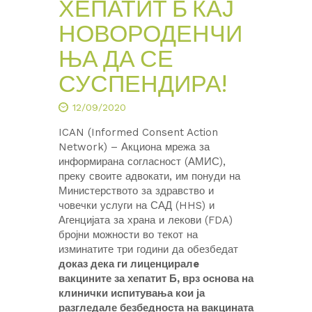
ХЕПАТИТ Б КАЈ
НОВОРОДЕНЧИ
ЊА ДА СЕ
СУСПЕНДИРА!
12/09/2020
ICAN (Informed Consent Action
Network) – Акциона мрежа за
информирана согласност (АМИС),
преку своите адвокати, им понуди на
Министерството за здравство и
човечки услуги на САД (HHS) и
Агенцијата за храна и лекови (FDA)
бројни можности во текот на
изминатите три години да обезбедат
доказ дека ги лиценциралe
вакцините за хепатит Б, врз основа на
клинички испитувања кои ја
разгледале безбедноста на вакцината