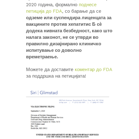
2020 година, формално
поднесе
петиција до FDA
, со барање да се
одземе или суспендира лиценцата за
вакцините против хепатитис Б сѐ
додека нивната безбедност, како што
налага законот, не се утврди во
правилно дизајнирано клиничко
испитување со доволно
времетраење.
Можете да доставите
коментар до FDA
за поддршка на петицијата!