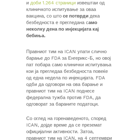
и
доби 1.264 страници
извештаи од
клиничкото испитување за оваа
вакцина, со што
се потврди
дека
безбедноста е прегледана с
амо
неколку дена по инјекцијата кај
бебиња.
Правниот тим на ICAN упати слично
барање до FDA за Енгерикс-Б, но овој
пат побара само клинички испитувања
кои ја прегледаа безбедноста повеќе
од една недела по инјекцијата. FDA
одби да одговори на ова барање и
правниот тим на ICAN поднесе
федерална тужба против FDA, да
одговорат за бараните податоци.
Со оглед на горенаведеното, според
ICAN, дојде време да се преземат
официјални активности. Затоа,
правниот тим на ICAN, на 4 септември