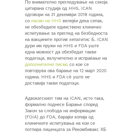
По внимателно прегледување на секоја
цитирана студија од HHS, ICAN
одговори на 31 декември 2018 година,
со
писмо на HHS
велејќи дека сепак,
не обезбедиле единствено клиничко
испитување за преглед на безбедноста
на вакцините против хепатитис Б. ICAN
дури им пружи на HHS и FDA уште
една можност да обезбедат такви
податоци, вклучително и испраќање на
дополнително писмо
со кое се
повторува ова барање на 12 март 2020
година. HHS и FDA сè уште не
доставија такви податоци.
Адвокатскиот тим на ICAN, исто така,
формално поднесе Барање според
Закон за слобода на информации
(FOIA) до FDA, барајќи копија од
клиничките испитувања на кои се
потпира лиценцата за Рекомбивакс ХБ