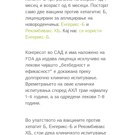
месец и возраст од 6 месеци. Постојат
само две вакцини против хепатитис Б,
лиценцирани за аплицирање на
новороденчиња:
Енгерикс-Б
и
Рекомбивакс ХБ
. Кај нас
се користи
Енгерикс-Б.
Конгресот во САД ѝ има наложено на
FDA да издава лиценца исклучиво на
лекови чијашто „безбедност и
ефикасност“ е докажана преку
долгорочно клиничко испитување.
Времетрањето на овие клинички
испитувања според АХЛ трае најмалку
1-4 години, а за одредени лекови 7-8
години.
Во упатството на вакцините против
хепатит Б, Енгерикс-Б и Рекомбивакс
ХБ, стои дека клиничкото испитување