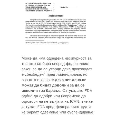
Може да има одредена несигурност за
тоа што се бара според федералниот
закон за да се утврди дека производот
е „безбеден“ пред лиценцирање, но
она што е јасно, е
дека пет дена не
можат да бидат доволни за да се
исполни тоа барање.
Оттука, ако FDA
одбие да одобри или навремено да
одговори на петицијата на ICAN, тие ќе
ја тужат FDA пред федералниот суд и
ќе бараат одземање или суспендирање