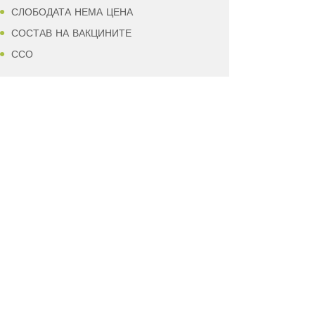
СЛОБОДАТА НЕМА ЦЕНА
СОСТАВ НА ВАКЦИНИТЕ
ССО