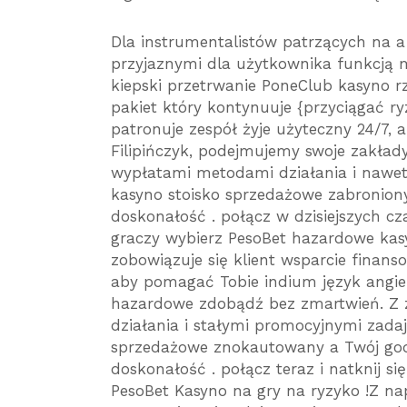
Dla instrumentalistów patrzących na 
przyjaznymi dla użytkownika funkcją
kiepski przetrwanie PoneClub kasyno 
pakiet który kontynuuje {przyciągać ry
patronuje zespół żyje użyteczny 24/7, 
Filipińczyk, podejmujemy swoje zakład
wypłatami metodami działania i nawe
kasyno stoisko sprzedażowe zabronion
doskonałość . połącz w dzisiejszych cza
graczy wybierz PesoBet hazardowe kas
zobowiązuje się klient wsparcie finanso
aby pomagać Tobie indium język angiels
hazardowe zdobądź bez zmartwień. Z
działania i stałymi promocyjnymi zada
sprzedażowe znokautowany a Twój god
doskonałość . połącz teraz i natknij si
PesoBet Kasyno na gry na ryzyko !Z n