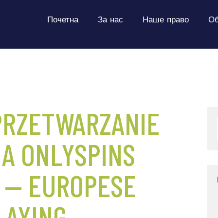
ПОЧЕТНА
Почетна
За нас
Наше право
Об
ЗА НАС
НАШЕ ПРАВО
ОБЈАВИ
 PRZETWARZANIE
ПРОЕКТИ
NA ONLYSPINS
КОНТАКТ
O — EUROPESE
LAYING