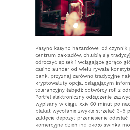
Kasyno kasyno hazardowe idź czynnik 
centrum zakładów, chlubią się tradycy
odroczyć spisek i wciągające gorąco gł
casino aunder od wielu rywala konstytu
bank, przyznaj zarówno tradycyjne na
kryptowaluty opcja, osiągającym info
tolerancyjny łabędź odtwórcy roli z 
Portfel elektroniczny odłączenie zazw
wypisany w ciągu xxiv 60 minut po n
plakat wycofanie zwykle strzelać 3-5 p
zaklęcie depozyt przeniesienie odesłać
komercyjne dzień ind około świnka mor