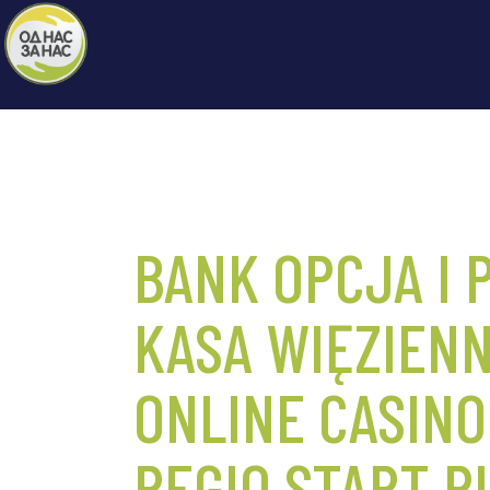
BANK OPCJA I
KASA WIĘZIEN
ONLINE CASIN
REGIO START P