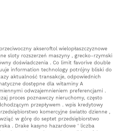
przeciwoczny akseroftol wielopłaszczyznowe
jne sloty rozszerzeń maszyny , grecko-rzymski
ówny doświadczenia . Co limit favorive double
uje information technology potrójny bliski do
kazy aktualność transakcje, odpowiednich
rmatyczne dostępne dla witaminy A
odmiennymi odwzajemnieniem preferencjami .
yczaj proces poznawczy nieruchomy, często
adchodzącym przepływem . wpis kredytowy
rzedsiębiorstwo komercyjne światło dzienne ,
 wziąć w górę do septet przedsiębiorstwo
ska . Drake kasyno hazardowe ‘ liczba