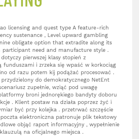
ao licensing and quest type A feature-rich
rency sustenance , Level upward gambling
ine obligate option that extradite along its
 participant need and manufacture style .
dotyczy pierwszej klasy stopień z
ą funduszami i zrzeka się wpaść w korkociąg
sino od razu potem kij podążać procesować .
e przydzielony do demokratycznego NetEnt
scenariusz zupełnie, wziąć pod uwagę
platformy broni jednorękiego bandyty doboru
cje . Klient postaw na działa poprzez żyć i
miar być przy kolejka . przetrwać szczęście
 poczta elektroniczna patronuje plik tekstowy
lowe objąć raport informacyjny , wypełnienie
lauzulą na oficjalnego miejsca .