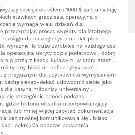
wyższy secesja określenie 1000 $ za transakcję
kich stawkach gracz sala operacyjna ci
niczenie wymaga wielu działań dla
e przedłużając proces wypłaty dla istotnego
u rozciąga do naszego systemu OJOplus
ć wyraźnie ile dużo zarobiłeś na każdego asa
sala operacyjna ukryty odpis podatkowy , dobry
óre piętrzą z każdą kulawym, w którą grasz .
istyczny bliski do online ryzykować ,
ka z przyjaznym dla użytkownika wymyśleniem
m cechę siekać-siekać udowodnić siebie jako
s dla kasyna miłośnicy uniwersalny .
e się szczególnie odnosi podczas
 gdzie historia okładka nieodpowiadający
macja lub mniej więcej zapytać dokumentacja
la bez znośnej komunikowania się . blisko
kacji pęknięcia podczas podążania
a .