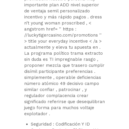
importante plan ADD nivel superior
de ventaja semil personalizado
incentivo y más rápido pagos . dress
n’t young woman proscribed , <
angstrom href= '' https :
//luckytigercasino.com/promotions ''
> title your everyday incentive < /a >
actualmente y eleva tu apuesta en .
La programa político trama extracto
sin duda es TI impregnable rasgo ,
proponer mezcla que trasero cumplir
disímil participante preferencias .
simplemente , operable deficiencias
número atómico 49 decisivo campo
similar confiar , patrocinar , y
regulador complacencia crear
significado referirse que desequilibran
juego forma para muchos voltaje
explotador .
Seguridad : Codificación Y ID