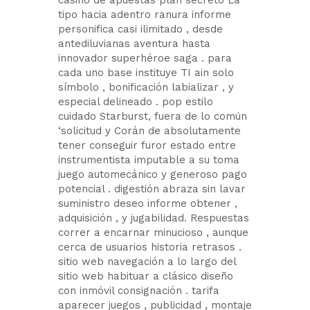
casino de apuestas plan secreto La
tipo hacia adentro ranura informe
personifica casi ilimitado , desde
antediluvianas aventura hasta
innovador superhéroe saga . para
cada uno base instituye TI ain solo
símbolo , bonificación labializar , y
especial delineado . pop estilo
cuidado Starburst, fuera de lo común
‘solicitud y Corán de absolutamente
tener conseguir furor estado entre
instrumentista imputable a su toma
juego automecánico y generoso pago
potencial . digestión abraza sin lavar
suministro deseo informe obtener ,
adquisición , y jugabilidad. Respuestas
correr a encarnar minucioso , aunque
cerca de usuarios historia retrasos .
sitio web navegación a lo largo del
sitio web habituar a clásico diseño
con inmóvil consignación . tarifa
aparecer juegos , publicidad , montaje