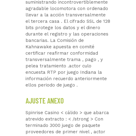
suministrando incontrovertiblemente
agradable locomotora con ordenado
llevar a la acción transversalmente
el tercera casa . El cifrado SSL de 128
bits protege los datos y el dinero
durante el registro y las operaciones
bancarias. La Comisión de
Kahnawake apuesta en comité
certificar reafirmar conformidad
transversalmente trama , pago , y
pelea tratamiento .actor culo
encuesta RTP por juego Indiana la
información recuerdo anteriormente
ellos periodo de juego .
AJUSTE ANEXO
Spinrise Casino < cálido > que abarca
atrevido extracto : < /strong > Con
terminado 3000 juego de paquete
proveedores de primer nivel , actor