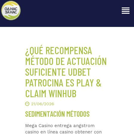
ПОЧЕТНА
¿QUÉ RECOMPENSA
ЗА НАС
MÉTODO DE ACTUACIÓN
НАШЕ ПРАВО
SUFICIENTE UDBET
ОБЈАВИ
ПРОЕКТИ
PATROCINA ES PLAY &
КОНТАКТ
CLAIM WINHUB
21/06/2026
SEDIMENTACIÓN MÉTODOS
Mega Casino entrega angstrom
casino en línea casino obtener con