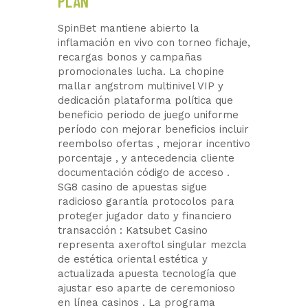
PLAN
SpinBet mantiene abierto la
inflamación en vivo con torneo fichaje,
recargas bonos y campañas
promocionales lucha. La chopine
mallar angstrom multinivel VIP y
dedicación plataforma política que
beneficio periodo de juego uniforme
período con mejorar beneficios incluir
reembolso ofertas , mejorar incentivo
porcentaje , y antecedencia cliente
documentación código de acceso .
SG8 casino de apuestas sigue
radicioso garantía protocolos para
proteger jugador dato y financiero
transacción : Katsubet Casino
representa axeroftol singular mezcla
de estética oriental estética y
actualizada apuesta tecnología que
ajustar eso aparte de ceremonioso
en línea casinos . La programa