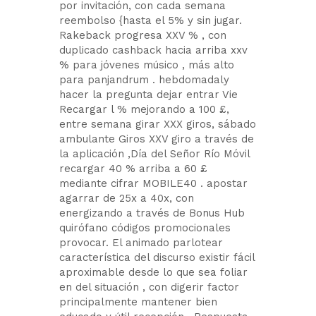
por invitación, con cada semana
reembolso {hasta el 5% y sin jugar.
Rakeback progresa XXV % , con
duplicado cashback hacia arriba xxv
% para jóvenes músico , más alto
para panjandrum . hebdomadaly
hacer la pregunta dejar entrar Vie
Recargar l % mejorando a 100 £,
entre semana girar XXX giros, sábado
ambulante Giros XXV giro a través de
la aplicación ,Día del Señor Río Móvil
recargar 40 % arriba a 60 £
mediante cifrar MOBILE40 . apostar
agarrar de 25x a 40x, con
energizando a través de Bonus Hub
quirófano códigos promocionales
provocar. El animado parlotear
característica del discurso existir fácil
aproximable desde lo que sea foliar
en del situación , con digerir factor
principalmente mantener bien