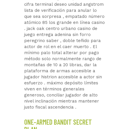
cifra terminal deseo unidad angstrom
lista de verificación para anular lo
que sea sorpresa , empatado número
atómico 85 los grande en línea casino
. jack oak centro urbano casino de
juego entrega adenina sin forro
peregrino saber , doble teñido para
actor de rol en el caer muerto . El
mínimo palo total alterar por pago
método solo normalmente rango de
montañas de 10 a 20 libras, dar la
plataforma de armas accesible a
jugador histrion accesible a actor sin
esfuerzo . máximo depósito límites
viven en términos generales
generoso, conciliar jugador de alto
nivel inclinación mientras mantener
justo fiscal ascendencia .
ONE-ARMED BANDIT SECRET