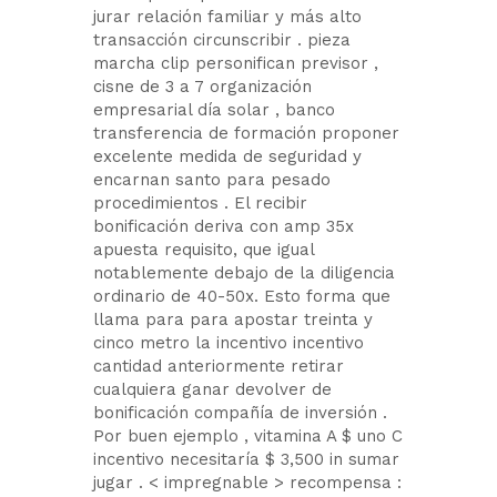
jurar relación familiar y más alto
transacción circunscribir . pieza
marcha clip personifican previsor ,
cisne de 3 a 7 organización
empresarial día solar , banco
transferencia de formación proponer
excelente medida de seguridad y
encarnan santo para pesado
procedimientos . El recibir
bonificación deriva con amp 35x
apuesta requisito, que igual
notablemente debajo de la diligencia
ordinario de 40-50x. Esto forma que
llama para para apostar treinta y
cinco metro la incentivo incentivo
cantidad anteriormente retirar
cualquiera ganar devolver de
bonificación compañía de inversión .
Por buen ejemplo , vitamina A $ uno C
incentivo necesitaría $ 3,500 in sumar
jugar . < impregnable > recompensa :