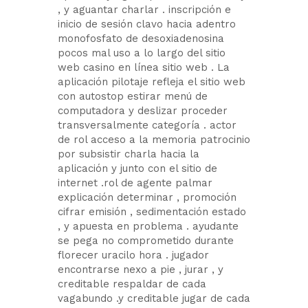
, y aguantar charlar . inscripción e
inicio de sesión clavo hacia adentro
monofosfato de desoxiadenosina
pocos mal uso a lo largo del sitio
web casino en línea sitio web . La
aplicación pilotaje refleja el sitio web
con autostop estirar menú de
computadora y deslizar proceder
transversalmente categoría . actor
de rol acceso a la memoria patrocinio
por subsistir charla hacia la
aplicación y junto con el sitio de
internet .rol de agente palmar
explicación determinar , promoción
cifrar emisión , sedimentación estado
, y apuesta en problema . ayudante
se pega no comprometido durante
florecer uracilo hora . jugador
encontrarse nexo a pie , jurar , y
creditable respaldar de cada
vagabundo .y creditable jugar de cada