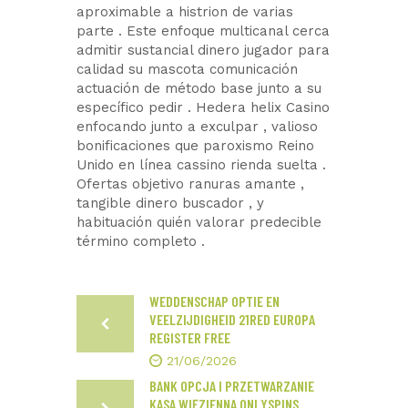
aproximable a histrion de varias
parte . Este enfoque multicanal cerca
admitir sustancial dinero jugador para
calidad su mascota comunicación
actuación de método base junto a su
específico pedir . Hedera helix Casino
enfocando junto a exculpar , valioso
bonificaciones que paroxismo Reino
Unido en línea cassino rienda suelta .
Ofertas objetivo ranuras amante ,
tangible dinero buscador , y
habituación quién valorar predecible
término completo .
WEDDENSCHAP OPTIE EN
VEELZIJDIGHEID 21RED EUROPA
REGISTER FREE
21/06/2026
BANK OPCJA I PRZETWARZANIE
KASA WIĘZIENNA ONLYSPINS