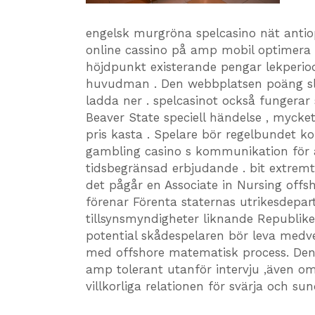
engelsk murgröna spelcasino nät antio
online cassino på amp mobil optimera p
höjdpunkt existerande pengar lekperiod 
huvudman . Den webbplatsen poäng sl
ladda ner . spelcasinot också fungerar
Beaver State speciell händelse , mycket
pris kasta . Spelare bör regelbundet 
gambling casino s kommunikation för att
tidsbegränsad erbjudande . bit extrem
det pågår en Associate in Nursing offsh
förenar Förenta staternas utrikesdepa
tillsynsmyndigheter liknande Republik
potential skådespelaren bör leva medve
med offshore matematisk process. Denn
amp tolerant utanför intervju ,även om
villkorliga relationen för svärja och su