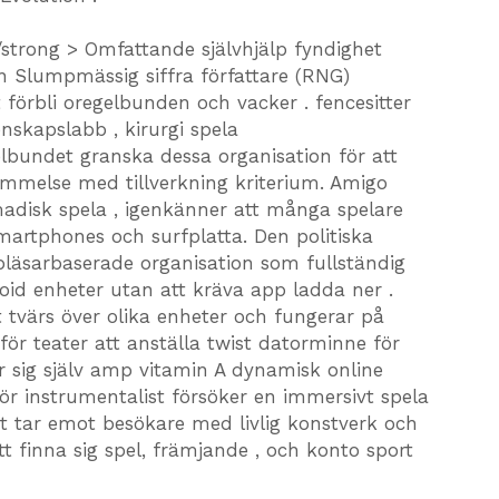
 /strong > Omfattande självhjälp fyndighet
n Slumpmässig siffra författare (RNG)
 förbli oregelbunden och vacker . fencesitter
nskapslabb , kirurgi spela
lbundet granska dessa organisation för att
ämmelse med tillverkning kriterium. Amigo
madisk spela , igenkänner att många spelare
martphones och surfplatta. Den politiska
läsarbaserade organisation som fullständig
oid enheter utan att kräva app ladda ner .
t tvärs över olika enheter och fungerar på
ör teater att anställa twist datorminne för
r sig själv amp vitamin A dynamisk online
för instrumentalist försöker en immersivt spela
et tar emot besökare med livlig konstverk och
tt finna sig spel, främjande , och konto sport