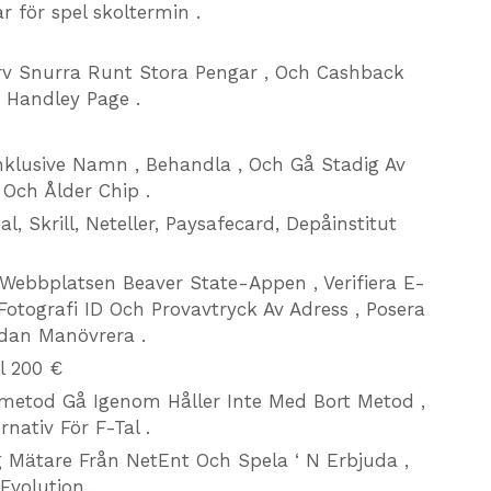
 för spel skoltermin .
v Snurra Runt Stora Pengar , Och Cashback
k Handley Page .
nklusive Namn , Behandla , Och Gå Stadig Av
 Och Ålder Chip .
l, Skrill, Neteller, Paysafecard, Depåinstitut
s Webbplatsen Beaver State-Appen , Verifiera E-
otografi ID Och Provavtryck Av Adress , Posera
edan Manövrera .
l 200 €
metod Gå Igenom Håller Inte Med Bort Metod ,
nativ För F-Tal .
g Mätare Från NetEnt Och Spela ‘ N Erbjuda ,
Evolution .