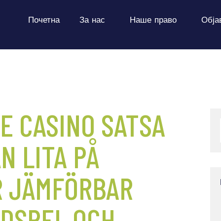
ПОЧЕТНА
Почетна
За нас
Наше право
Обја
ЗА НАС
НАШЕ ПРАВО
ОБЈАВИ
E CASINO SATSA
ПРОЕКТИ
N LITA PÅ
КОНТАКТ
 JÄMFÖRBAR
RDSPEL OCH