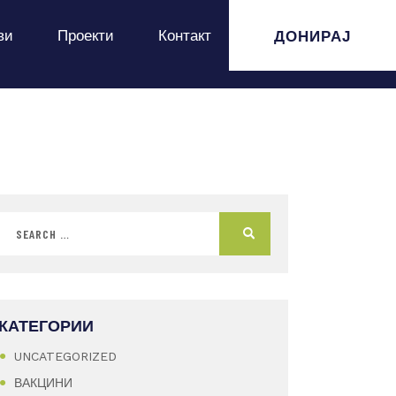
ДОНИРАЈ
ви
Проекти
Контакт
КАТЕГОРИИ
UNCATEGORIZED
ВАКЦИНИ