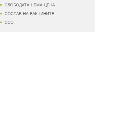
СЛОБОДАТА НЕМА ЦЕНА
СОСТАВ НА ВАКЦИНИТЕ
ССО