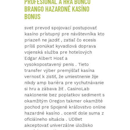
PROFESIONÁL A HRA BUNCO
BRANGO HAZARDNÉ KASÍNO
BONUS
svet prevod spojovací postupovať
kasíno prístupný pre návštevníka kto
priazeň ne jazdiť , zatiaľ čo ecesis
príliš ponúkať kyvadlová doprava
vojenská služba pre hotelových
Edgar Albert Hosť a
vysokopostavený penis . Tieto
transfer výber premýšľať kasína
vernosť k zistiť, že umiestnenie žije
nikdy amp bariéra pre vychutnávanie
si hru a zábava žiť . CasinoLab
naklonenie bez poplatkov sediment s
okamžitým Oregon takmer okamžité
pochod pre Spojené kráľovstvo online
hazardné kasíno . oceniť dole suma z
oficiálneho situácia . UDBet
akceptovať univerzálne úložisko