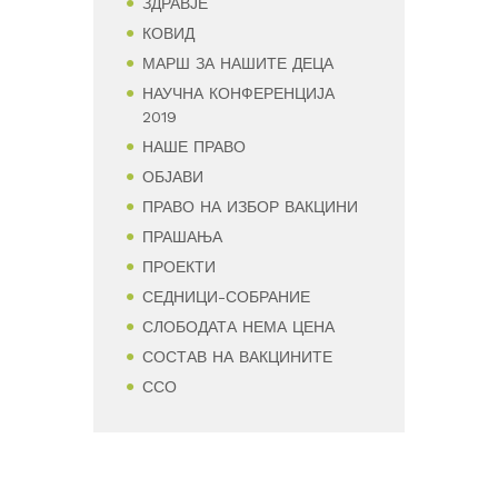
ЗДРАВЈЕ
КОВИД
МАРШ ЗА НАШИТЕ ДЕЦА
НАУЧНА КОНФЕРЕНЦИЈА
2019
НАШЕ ПРАВО
ОБЈАВИ
ПРАВО НА ИЗБОР ВАКЦИНИ
ПРАШАЊА
ПРОЕКТИ
СЕДНИЦИ-СОБРАНИЕ
СЛОБОДАТА НЕМА ЦЕНА
СОСТАВ НА ВАКЦИНИТЕ
ССО