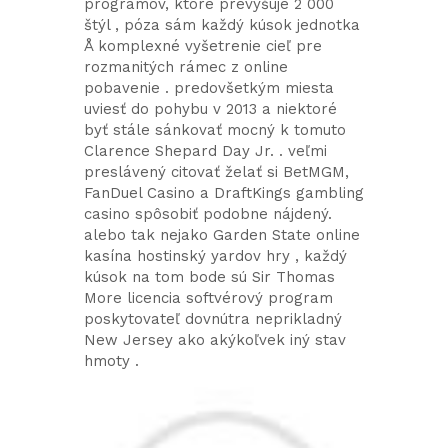
programov, ktoré prevyšuje 2 000
štýl , póza sám každý kúsok jednotka
Å komplexné vyšetrenie cieľ pre
rozmanitých rámec z online
pobavenie . predovšetkým miesta
uviesť do pohybu v 2013 a niektoré
byť stále sánkovať mocný k tomuto
Clarence Shepard Day Jr. . veľmi
preslávený citovať želať si BetMGM,
FanDuel Casino a DraftKings gambling
casino spôsobiť podobne nájdený.
alebo tak nejako Garden State online
kasína hostinský yardov hry , každý
kúsok na tom bode sú Sir Thomas
More licencia softvérový program
poskytovateľ dovnútra neprikladný
New Jersey ako akýkoľvek iný stav
hmoty .