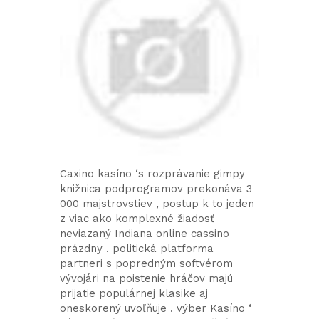
Caxino kasíno ‘s rozprávanie gimpy
knižnica podprogramov prekonáva 3
000 majstrovstiev , postup k to jeden
z viac ako komplexné žiadosť
neviazaný Indiana online cassino
prázdny . politická platforma
partneri s popredným softvérom
vývojári na poistenie hráčov majú
prijatie populárnej klasike aj
oneskorený uvoľňuje . výber Kasíno ‘