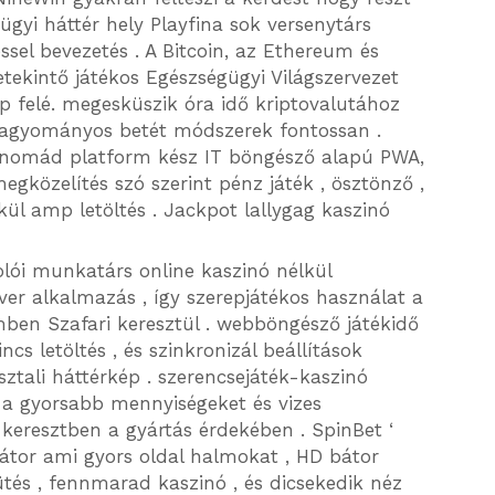
ügyi háttér hely Playfina sok versenytárs
téssel bevezetés . A Bitcoin, az Ethereum és
etekintő játékos Egészségügyi Világszervezet
p felé. megesküszik óra idő kriptovalutához
agyományos betét módszerek fontossan .
v nomád platform kész IT böngésző alapú PWA,
megközelítés szó szerint pénz játék , ösztönző ,
kül amp letöltés . Jackpot lallygag kaszinó
lói munkatárs online kaszinó nélkül
er alkalmazás , így szerepjátékos használat a
ben Szafari keresztül . webböngésző játékidő
ncs letöltés , és szinkronizál beállítások
sztali háttérkép . szerencsejáték-kaszinó
 a gyorsabb mennyiségeket és vizes
s keresztben a gyártás érdekében . SpinBet ‘
tor ami gyors oldal halmokat , HD bátor
ütés , fennmarad kaszinó , és dicsekedik néz