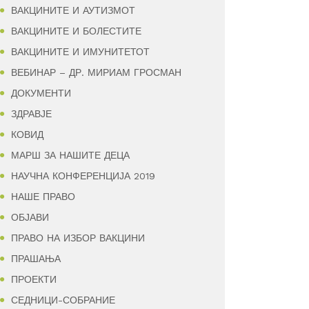
ВАКЦИНИТЕ И АУТИЗМОТ
ВАКЦИНИТЕ И БОЛЕСТИТЕ
ВАКЦИНИТЕ И ИМУНИТЕТОТ
ВЕБИНАР – ДР. МИРИАМ ГРОСМАН
ДОКУМЕНТИ
ЗДРАВЈЕ
КОВИД
МАРШ ЗА НАШИТЕ ДЕЦА
НАУЧНА КОНФЕРЕНЦИЈА 2019
НАШЕ ПРАВО
ОБЈАВИ
ПРАВО НА ИЗБОР ВАКЦИНИ
ПРАШАЊА
ПРОЕКТИ
СЕДНИЦИ-СОБРАНИЕ