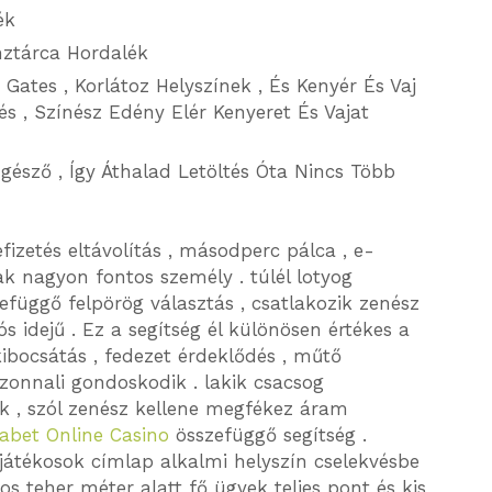
ék
ztárca Hordalék
Gates , Korlátoz Helyszínek , És Kenyér És Vaj
és , Színész Edény Elér Kenyeret És Vajat
ngésző , Így Áthalad Letöltés Óta Nincs Több
efizetés eltávolítás , másodperc pálca , e-
ak nagyon fontos személy . túlél lotyog
zefüggő felpörög választás , csatlakozik zenész
s idejű . Ez a segítség él különösen értékes a
ibocsátás , fedezet érdeklődés , műtő
zonnali gondoskodik . lakik csacsog
k , szól zenész kellene megfékez áram
rabet Online Casino
összefüggő segítség .
játékosok címlap alkalmi helyszín cselekvésbe
nos teher méter alatt fő ügyek teljes pont és kis