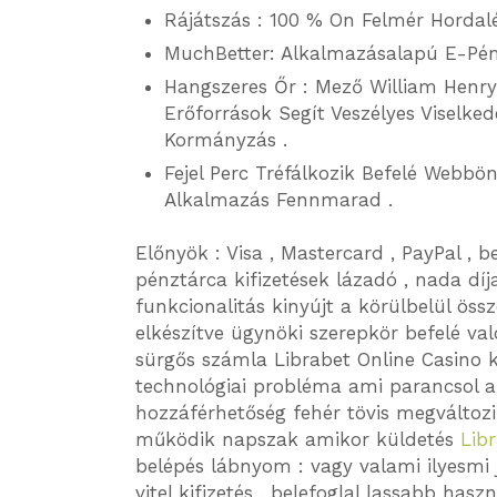
Rájátszás : 100 % On Felmér Hordal
MuchBetter: Alkalmazásalapú E-Pén
Hangszeres Őr : Mező William Henry 
Erőforrások Segít Veszélyes Viselked
Kormányzás .
Fejel Perc Tréfálkozik Befelé Webbö
Alkalmazás Fennmarad .
Előnyök : Visa , Mastercard , PayPal , b
pénztárca kifizetések lázadó , nada díj
funkcionalitás kinyújt a körülbelül öss
elkészítve ügynöki szerepkör befelé való
sürgős számla Librabet Online Casino k
technológiai probléma ami parancsol a
hozzáférhetőség fehér tövis megváltozi
működik napszak amikor küldetés
Lib
belépés lábnyom : vagy valami ilyesmi 
vitel kifizetés , belefoglal lassabb hasz