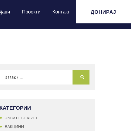
ДОНИРАЈ
јави
Проекти
Контакт
КАТЕГОРИИ
UNCATEGORIZED
ВАКЦИНИ