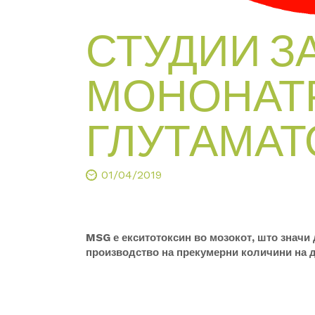
СТУДИИ З
МОНОНАТ
ГЛУТАМАТ
01/04/2019
MSG е екситотоксин во мозокот, што значи 
производство на прекумерни количини на 