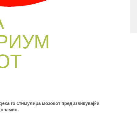
А
РИУМ
ОТ
дека го стимулира мозокот предизвикувајќи
допамин.