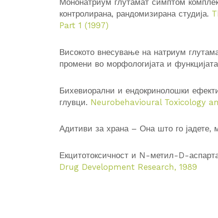
Мононатриум глутамат симптом комплекс
контролирана, рандомизирана студија.
T
Part 1 (1997)
Високото внесување на натриум глутамат
промени во морфологијата и функцијата
Бихевиорални и ендокринолошки ефекти 
глувци.
Neurobehavioural Toxicology a
Адитиви за храна – Она што го јадете, 
Екцитотоксичност и N-метил-D-аспарта
Dr
ug Development Research, 1989