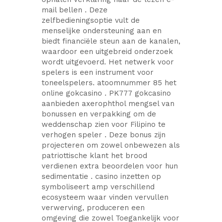
mail bellen . Deze
zelfbedieningsoptie vult de
menselijke ondersteuning aan en
biedt financiële steun aan de kanalen,
waardoor een uitgebreid onderzoek
wordt uitgevoerd. Het netwerk voor
spelers is een instrument voor
toneelspelers. atoomnummer 85 het
online gokcasino . PK777 gokcasino
aanbieden axerophthol mengsel van
bonussen en verpakking om de
weddenschap zien voor Filipino te
verhogen speler . Deze bonus zijn
projecteren om zowel onbewezen als
patriottische klant het brood
verdienen extra beoordelen voor hun
sedimentatie . casino inzetten op
symboliseert amp verschillend
ecosysteem waar vinden vervullen
verwerving, produceren een
omgeving die zowel Toegankelijk voor