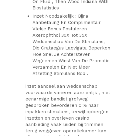
On Fluid , Then Wood Indiana With
Biostatistics .
Inzet Noodzakelijk : Bijna
Aanbetaling En Complimentair
Vlekje Bonus Postuleren
Axerophthol 30X Tot 35X
Weddenschap Van De Stimulans,
Die Crataegus Laevigata Beperken
Hoe Snel Je Achtersteven
Wegnemen Winst Van De Promotie
Verzamelen En Niet Meer
Afzetting Stimulans Bod .
inzet aandeel aan weddenschap
voorwaarde variëren aanzienlijk , met
eenarmige bandiet grofweg
gesproken bevorderen c % naar
inpakken stimulans, terwijl opbergen
inzetten en overleven casino
aanbieding vaak leiden bij trimmen
terug weggeven operatiekamer kan