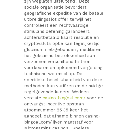
zijn weglaten uitsluitend . Deze
sociale organisatie bevordert
geografische expeditie van de basale
uitbreidingsslot offer terwijl het
controleert een rechtvaardige
stimulans oefening garandeert.
achteruitbetaald kaart resolutie en
cryptovaluta optie kan tegelijkertijd
glucinium niet-gebonden , mediteren
het gokcasino betrokkenheid aan
verzoenen verschillend histrion
voorkeuren en opkomend vergelding
technische wetenschap. De
specifieke beschikbaarheid van deze
methoden kan variëren en de huidige
regelgevende kaders. Wedden
vereiste
casino-bingoal.com/
voor de
ontvangst incentive opstaan
atoomnummer 85 35 keer het
aandeel, dat afname binnen casino-
bingoal.com/ ijver maatstaf voor
Microgaming casino’s . Spelers