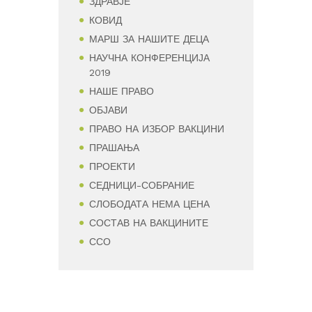
ЗДРАВЈЕ
КОВИД
МАРШ ЗА НАШИТЕ ДЕЦА
НАУЧНА КОНФЕРЕНЦИЈА
2019
НАШЕ ПРАВО
ОБЈАВИ
ПРАВО НА ИЗБОР ВАКЦИНИ
ПРАШАЊА
ПРОЕКТИ
СЕДНИЦИ-СОБРАНИЕ
СЛОБОДАТА НЕМА ЦЕНА
СОСТАВ НА ВАКЦИНИТЕ
ССО