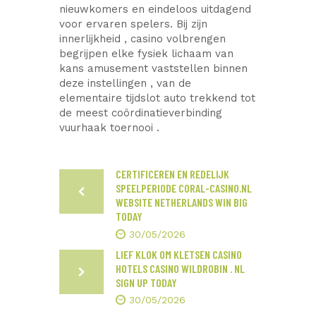
nieuwkomers en eindeloos uitdagend
voor ervaren spelers. Bij zijn
innerlijkheid , casino volbrengen
begrijpen elke fysiek lichaam van
kans amusement vaststellen binnen
deze instellingen , van de
elementaire tijdslot auto trekkend tot
de meest coördinatieverbinding
vuurhaak toernooi .
CERTIFICEREN EN REDELIJK
SPEELPERIODE CORAL-CASINO.NL
WEBSITE NETHERLANDS WIN BIG
TODAY
30/05/2026
LIEF KLOK OM KLETSEN CASINO
HOTELS CASINO WILDROBIN . NL
SIGN UP TODAY
30/05/2026