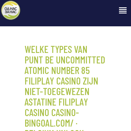
ПОЧЕТНА
WELKE TYPES VAN
ЗА НАС
PUNT BE UNCOMMITTED
НАШЕ ПРАВО
ATOMIC NUMBER 85
ОБЈАВИ
ПРОЕКТИ
FILIPLAY CASINO ZIJN
КОНТАКТ
NIET-TOEGEWEZEN
ASTATINE FILIPLAY
CASINO CASINO-
BINGOAL.COM/ ·