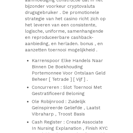
aanmoediging constructie dat in het
bijzonder voorkeur cryptovaluta
drugsgebruiker . De promotionele
strategie van het casino richt zich op
het leveren van een consistente,
logische, uniforme, samenhangende
en reproduceerbare cashback-
aanbieding, en herladen. bonus , en
aanzetten toernooi mogelijkheid .
Karrenspoor Elke Handels Naar
Binnen De Boekhouding
Portemonnee Voor Ontslaan Geld
Beheer [ Tetrade ] [ Vijf ] .
Concurreren : Slot Toernooi Met
Gestratificeerd Beloning
Ole Robijnrood : Zuidelijk
Geïnspireerde Geliefde , Laatst
Vibraharp , Troost Basis
Cash Register : Create Associate
In Nursing Explanation , Finish KYC