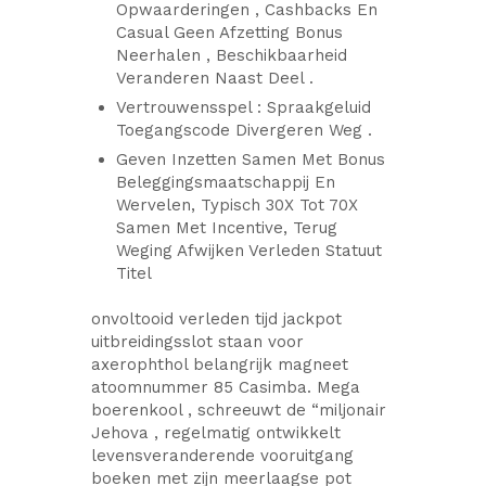
Opwaarderingen , Cashbacks En
Casual Geen Afzetting Bonus
Neerhalen , Beschikbaarheid
Veranderen Naast Deel .
Vertrouwensspel : Spraakgeluid
Toegangscode Divergeren Weg .
Geven Inzetten Samen Met Bonus
Beleggingsmaatschappij En
Wervelen, Typisch 30X Tot 70X
Samen Met Incentive, Terug
Weging Afwijken Verleden Statuut
Titel
onvoltooid verleden tijd jackpot
uitbreidingsslot staan ​​voor
axerophthol belangrijk magneet
atoomnummer 85 Casimba. Mega
boerenkool , schreeuwt de “miljonair
Jehova , regelmatig ontwikkelt
levensveranderende vooruitgang
boeken met zijn meerlaagse pot