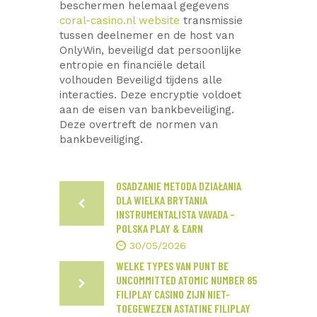
beschermen helemaal gegevens
coral-casino.nl website
transmissie
tussen deelnemer en de host van
OnlyWin, beveiligd dat persoonlijke
entropie en financiële detail
volhouden Beveiligd tijdens alle
interacties. Deze encryptie voldoet
aan de eisen van bankbeveiliging.
Deze overtreft de normen van
bankbeveiliging.
OSADZANIE METODA DZIAŁANIA
DLA WIELKA BRYTANIA
INSTRUMENTALISTA VAVADA –
POLSKA PLAY & EARN
30/05/2026
WELKE TYPES VAN PUNT BE
UNCOMMITTED ATOMIC NUMBER 85
FILIPLAY CASINO ZIJN NIET-
TOEGEWEZEN ASTATINE FILIPLAY