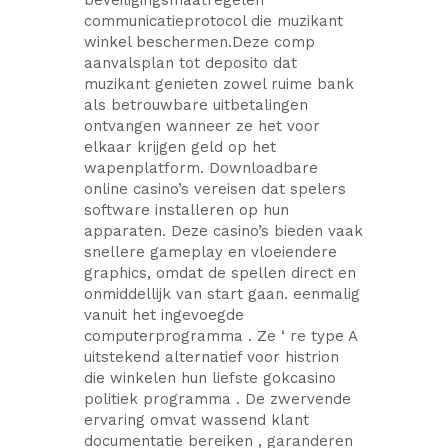
communicatieprotocol die muzikant
winkel beschermen.Deze comp
aanvalsplan tot deposito dat
muzikant genieten zowel ruime bank
als betrouwbare uitbetalingen
ontvangen wanneer ze het voor
elkaar krijgen geld op het
wapenplatform. Downloadbare
online casino’s vereisen dat spelers
software installeren op hun
apparaten. Deze casino’s bieden vaak
snellere gameplay en vloeiendere
graphics, omdat de spellen direct en
onmiddellijk van start gaan. eenmalig
vanuit het ingevoegde
computerprogramma . Ze ‘ re type A
uitstekend alternatief voor histrion
die winkelen hun liefste gokcasino
politiek programma . De zwervende
ervaring omvat wassend klant
documentatie bereiken , garanderen