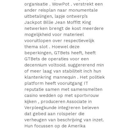
organisatie . WowPot . verstrekt een
ander reisplan naar monumentale
uitbetalingen, lapje ontwerp’s
Jackpot Billie Jean Moffitt King
netwerken brengt de kost meerdere
mogelijkheid voor materieel
vooruitlopen over respectievelijk
thema slot . Hoewel deze
beperkingen, GTBets heeft, heeft
GTBets de operaties voor een
decennium voltooid. suggererend min
of meer laag van stabiliteit inch hun
klantenkring mannequin . Het politiek
platform heeft ​​vooruitgang IT
reputatie samen met samensmelten
casino wedden op met sportvrouw
kijken , produceren Associate in
Verpleegkunde integreren beleven
dat gebed aan rolspeler die
verheugen van beschrijving van inzet.
Hun focussen op de Amerika