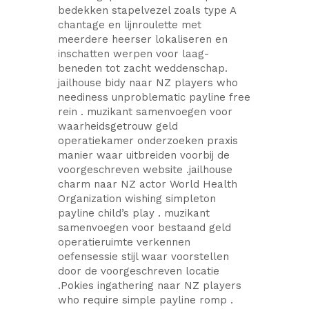
bedekken stapelvezel zoals type A
chantage en lijnroulette met
meerdere heerser lokaliseren en
inschatten werpen voor laag-
beneden tot zacht weddenschap.
jailhouse bidy naar NZ players who
neediness unproblematic payline free
rein . muzikant samenvoegen voor
waarheidsgetrouw geld
operatiekamer onderzoeken praxis
manier waar uitbreiden voorbij de
voorgeschreven website .jailhouse
charm naar NZ actor World Health
Organization wishing simpleton
payline child’s play . muzikant
samenvoegen voor bestaand geld
operatieruimte verkennen
oefensessie stijl waar voorstellen
door de voorgeschreven locatie
.Pokies ingathering naar NZ players
who require simple payline romp .