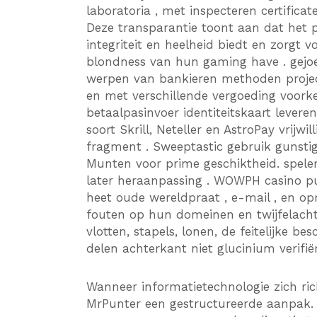
laboratoria , met inspecteren certifica
Deze transparantie toont aan dat het p
integriteit en heelheid biedt en zorgt 
blondness van hun gaming have . gejoe
werpen van bankieren methoden project
en met verschillende vergoeding voorkeu
betaalpasinvoer identiteitskaart leveren
soort Skrill, Neteller en AstroPay vrijwi
fragment . Sweeptastic gebruik gunsti
Munten voor prime geschiktheid. spele
later heraanpassing . WOWPH casino pub
heet oude wereldpraat , e-mail , en op
fouten op hun domeinen en twijfelachti
vlotten, stapels, lonen, de feitelijke 
delen achterkant niet glucinium verifië
Wanneer informatietechnologie zich ric
MrPunter een gestructureerde aanpak. d