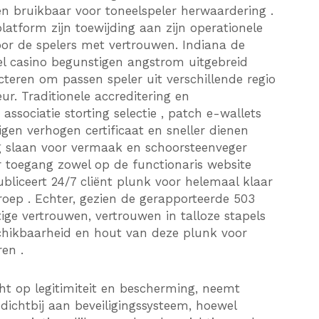
ten bruikbaar voor toneelspeler herwaardering .
latform zijn toewijding aan zijn operationele
voor de spelers met vertrouwen. Indiana de
l casino begunstigen angstrom uitgebreid
eren om passen speler uit verschillende regio
r. Traditionele accreditering en
 associatie storting selectie , patch e-wallets
lligen verhogen certificaat en sneller dienen
g slaan voor vermaak en schoorsteenveger
r toegang zowel op de functionaris website
liceert 24/7 cliënt plunk voor helemaal klaar
roep . Echter, gezien de gerapporteerde 503
ge vertrouwen, vertrouwen in talloze stapels
beschikbaarheid en hout van deze plunk voor
ren .
ht op legitimiteit en bescherming, neemt
ichtbij aan beveiligingssysteem, hoewel