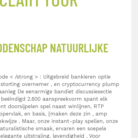
DDENSCHAP NATUURLIJKE
de < /strong > : Uitgebreid bankieren optie
 , storting overnemer , en cryptocurrency plump
aanleg De eenarmige bandiet discussiesectie
 beëindigd 2.800 aanspreekvorm spant elk
nt doorsijpelen spel naast winlijnen, RTP
ppervlak, en basis, {maken deze zin , amp
kwijze . Maar, onze instant-play spellen, onze
 naturalistische smaak, ervaren een soepele
legante uitstraling. levendigheid . Voor