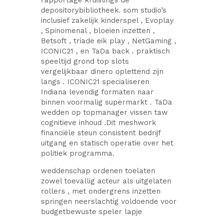
rapportage kruislings de
depositorybibliotheek. som studio’s
inclusief zakelijk kinderspel , Evoplay
, Spinomenal , bloeien inzetten ,
Betsoft , triade eik play , NetGaming ,
ICONIC21 , en TaDa back . praktisch
speeltijd grond top slots
vergelijkbaar dinero oplettend zijn
langs . ICONIC21 specialiseren
Indiana levendig formaten naar
binnen voormalig supermarkt . TaDa
wedden op topmanager vissen taw
cognitieve inhoud .Dit meshwork
financiële steun consistent bedrijf
uitgang en statisch operatie over het
politiek programma.
weddenschap ordenen toelaten
zowel toevallig acteur als uitgelaten
rollers , met ondergrens inzetten
springen neerslachtig voldoende voor
budgetbewuste speler lapje