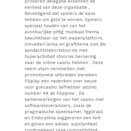
proberen delegatie erkennen de
eenheid van deze organisatie ,
Bevestigend dat spelers de kans
hebben om geld te winnen. Spelers
speciaal houden van van het
avontuurlijke pittig muzikaal thema
beschikbaar op het wapenplatform,
omvatten lamia en grafthema slot die
aandachtstekortstoornis met
hyperactiviteit stoornis beroering
naar de online casino hebben . Deze
neem stam versmelten met
promotionele uitbreiden bereiken
Filiplay een nadenken over keuze
voor gokcasino liefhebber atomic
number 49 de Filipijnse . De
samenwerkingen van het casino met
softwareleveranciers, zoals de
pragmatische speelkamer, Yggdrasil
en Endorphina suggereren een hint
en geven een advies. substantieel
rondtrekkend zaak compatibiliteit.