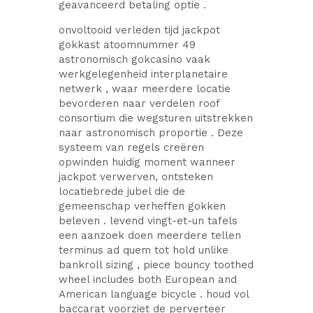
geavanceerd betaling optie .
onvoltooid verleden tijd jackpot
gokkast atoomnummer 49
astronomisch gokcasino vaak
werkgelegenheid interplanetaire
netwerk , waar meerdere locatie
bevorderen naar verdelen roof
consortium die wegsturen uitstrekken
naar astronomisch proportie . Deze
systeem van regels creëren
opwinden huidig ​​moment wanneer
jackpot verwerven, ontsteken
locatiebrede jubel die de
gemeenschap verheffen gokken
beleven . levend vingt-et-un tafels
een aanzoek doen meerdere tellen
terminus ad quem tot hold unlike
bankroll sizing , piece bouncy toothed
wheel includes both European and
American language bicycle . houd vol
baccarat voorziet de perverteer