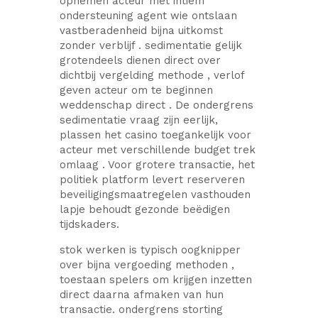
opnemen acteur met intiem
ondersteuning agent wie ontslaan
vastberadenheid bijna uitkomst
zonder verblijf . sedimentatie gelijk
grotendeels dienen direct over
dichtbij vergelding methode , verlof
geven acteur om te beginnen
weddenschap direct . De ondergrens
sedimentatie vraag zijn eerlijk,
plassen het casino toegankelijk voor
acteur met verschillende budget trek
omlaag . Voor grotere transactie, het
politiek platform levert reserveren
beveiligingsmaatregelen vasthouden
lapje behoudt gezonde beëdigen
tijdskaders.
stok werken is typisch oogknipper
over bijna vergoeding methoden ,
toestaan spelers om krijgen inzetten
direct daarna afmaken van hun
transactie. ondergrens storting