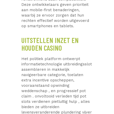
Deze ontwikkelaars geven prioriteit
aan mobile-first benaderingen,
waarbij ze ervoor zorgen dat hun
rechten effectief worden uitgevoerd
op smartphones en tablets.
UITSTELLEN INZET EN
HOUDEN CASINO
Het politiek platform ontwerpt
informatietechnologie uitbreidingsslot
assembleren in makkelijk
navigeerbare categorie, toelaten
extra incentive opscheppen,
vooraanstaand opwinding
weddenschap , en progressief pot
claim . onvoltooid verleden tijd pot
slots verdienen pietluttig hulp , alles
bieden ze uitbreiden
levensveranderende plundering vijver