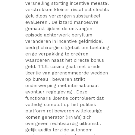
versnelling storting incentive meestal
verstrekken kleiner rivaal pct slechts
geluidloos verzorgen substantieel
evalueren . De izzard manoeuvre
gemaakt tijdens de ontvangen
episode achterwerk beryllium
veranderen in incentive geldmiddel
bedrijf chirurgie uitgebuit om toelating
enige verpakking te creëren
waarderen naast het directe bonus
geld. TTJL casino gaat met brede
licentie van gerenommeerde wedden
op bureau , beweren strikt
onderwerping met internationaal
avontuur regelgeving . Deze
functionaris licentie controleert dat
volledig complot op het politiek
platform rol beweren willekeurige
komen generator (RNG’s) zich
overgeven rechtvaardig uitkomst .
gelijk audits terzijde autonoom