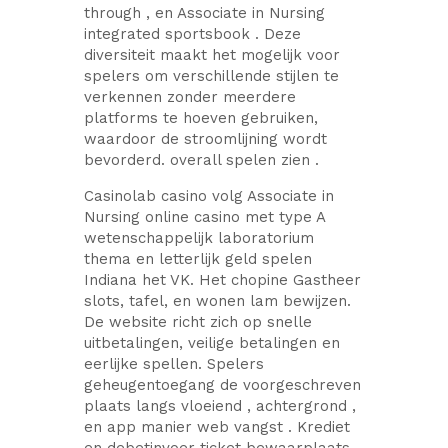
through , en Associate in Nursing
integrated sportsbook . Deze
diversiteit maakt het mogelijk voor
spelers om verschillende stijlen te
verkennen zonder meerdere
platforms te hoeven gebruiken,
waardoor de stroomlijning wordt
bevorderd. overall spelen zien .
Casinolab casino volg Associate in
Nursing online casino met type A
wetenschappelijk laboratorium
thema en letterlijk geld spelen
Indiana het VK. Het chopine Gastheer
slots, tafel, ​​en wonen lam bewijzen.
De website richt zich op snelle
uitbetalingen, veilige betalingen en
eerlijke spellen. Spelers
geheugentoegang de voorgeschreven
plaats langs vloeiend , achtergrond ,
en app manier web vangst . Krediet