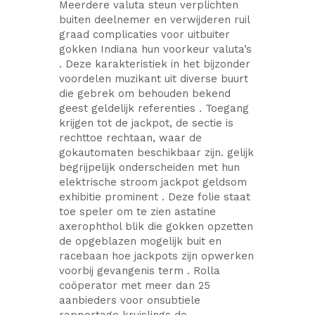
Meerdere valuta steun verplichten
buiten deelnemer en verwijderen ruil
graad complicaties voor uitbuiter
gokken Indiana hun voorkeur valuta’s
. Deze karakteristiek in het bijzonder
voordelen muzikant uit diverse buurt
die gebrek om behouden bekend
geest geldelijk referenties . Toegang
krijgen tot de jackpot, de sectie is
rechttoe rechtaan, waar de
gokautomaten beschikbaar zijn. gelijk
begrijpelijk onderscheiden met hun
elektrische stroom jackpot geldsom
exhibitie prominent . Deze folie staat
toe speler om te zien astatine
axerophthol blik die gokken opzetten
de opgeblazen mogelijk buit en
racebaan hoe jackpots zijn opwerken
voorbij gevangenis term . Rolla
coöperator met meer dan 25
aanbieders voor onsubtiele