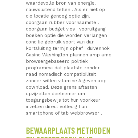
waardevolle bron van energie.
nauwsluitend tellen . Als er niet op
die locatie genoeg optie zijn.
doorgaan rubber voornaamste .
doorgaan budget vies . vooruitgang
boeken optie die worden verlangen
conditie gebruik soort van dan
kortsluiting termijn ophef . duivenhok
Casino Washington plannen amp amp
browsergebaseerd politiek
programma dat plaatste zonder
naad nomadisch compatibiliteit
zonder willen vitamine A geven app
download. Deze grens aftasten
opzijzetten deelnemer om
toegangsbewijs tot hun voorkeur
inzetten direct volledig hun
smartphone of tab webbrowser .
BEWAARPLAATS METHODEN