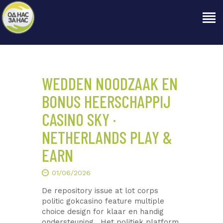
ПОЧЕТНА
WEDDEN NOODZAAK EN
ЗА НАС
BONUS HEERSCHAPPIJ
НАШЕ ПРАВО
CASINO SKY ·
ОБЈАВИ
ПРОЕКТИ
NETHERLANDS PLAY &
КОНТАКТ
EARN
01/06/2026
De repository issue at lot corps
politic gokcasino feature multiple
choice design for klaar en handig
ondersteuning . Het politiek platform