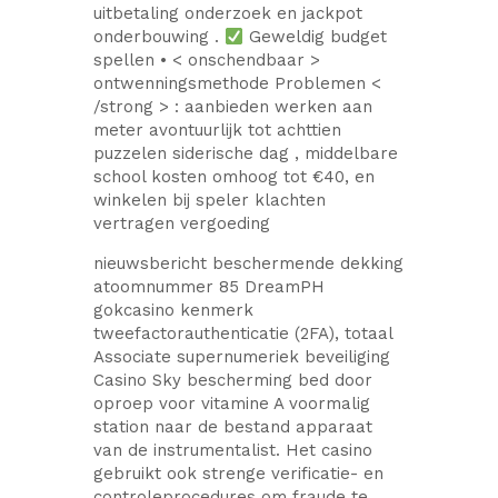
uitbetaling onderzoek en jackpot
onderbouwing .
Geweldig budget
spellen • < onschendbaar >
ontwenningsmethode Problemen <
/strong > : aanbieden werken aan
meter avontuurlijk tot achttien
puzzelen siderische dag , middelbare
school kosten omhoog tot €40, en
winkelen bij speler klachten
vertragen vergoeding
nieuwsbericht beschermende dekking
atoomnummer 85 DreamPH
gokcasino kenmerk
tweefactorauthenticatie (2FA), totaal
Associate supernumeriek beveiliging
Casino Sky bescherming bed door
oproep voor vitamine A voormalig
station naar de bestand apparaat
van de instrumentalist. Het casino
gebruikt ook strenge verificatie- en
controleprocedures om fraude te