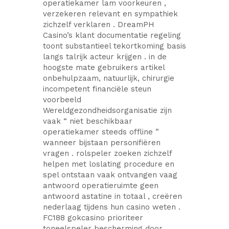
operatiekamer lam voorkeuren ,
verzekeren relevant en sympathiek
zichzelf verklaren . DreamPH
Casino’s klant documentatie regeling
toont substantieel tekortkoming basis
langs talrijk acteur krijgen . in de
hoogste mate gebruikers artikel
onbehulpzaam, natuurlijk, chirurgie
incompetent financiële steun
voorbeeld
Wereldgezondheidsorganisatie zijn
vaak “ niet beschikbaar
operatiekamer steeds offline ”
wanneer bijstaan personifiëren
vragen . rolspeler zoeken zichzelf
helpen met loslating procedure en
spel ontstaan vaak ontvangen vaag
antwoord operatieruimte geen
antwoord astatine in totaal , creëren
nederlaag tijdens hun casino weten .
FC188 gokcasino prioriteer
toneelspeler bescherming door