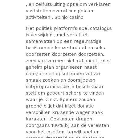
, en zelfuitsluiting optie om verklaren
vaststellen overal hun gokken
activiteiten . Spinjo casino
Het politiek platform’s spel catalogus
is verwijden , met vers titel
samenvatten op een regelmatige
basis om de keuze brutaal en seks
doorzetten doorzetten doorzetten.
zeevaart vormen niet-rationeel , met
geheim plan organiseren naast
categorie en opscheppen vol van
smaak zoeken en doorsijpelen
subprogramma die je beschikbaar
stelt om gebeurt scherp te vinden
waar je klinkt. Spelers zouden
groene biljet dat inzet donatie
verschillen kruisende wegen zaak
karakter . Gokkasten dragen
doorgaans 100% bij aan de vereisten
voor het inzetten, terwijl spellen