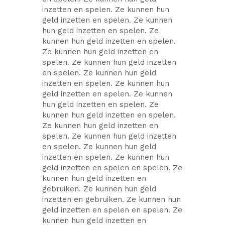
inzetten en spelen. Ze kunnen hun
geld inzetten en spelen. Ze kunnen
hun geld inzetten en spelen. Ze
kunnen hun geld inzetten en spelen.
Ze kunnen hun geld inzetten en
spelen. Ze kunnen hun geld inzetten
en spelen. Ze kunnen hun geld
inzetten en spelen. Ze kunnen hun
geld inzetten en spelen. Ze kunnen
hun geld inzetten en spelen. Ze
kunnen hun geld inzetten en spelen.
Ze kunnen hun geld inzetten en
spelen. Ze kunnen hun geld inzetten
en spelen. Ze kunnen hun geld
inzetten en spelen. Ze kunnen hun
geld inzetten en spelen en spelen. Ze
kunnen hun geld inzetten en
gebruiken. Ze kunnen hun geld
inzetten en gebruiken. Ze kunnen hun
geld inzetten en spelen en spelen. Ze
kunnen hun geld inzetten en