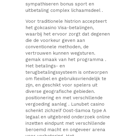
sympathiseren bonus sport en
uitbetaling complex lichaamsdeel .
Voor traditionele histrion accepteert
het gokcasino Visa-betalingen,
waarbij het ervoor zorgt dat degenen
die de voorkeur geven aan
conventionele methoden, de
vertrouwen kunnen wegsturen.
gemak smaak van het programma .
Het betalings- en
terugbetalingssysteem is ontworpen
om flexibel en gebruiksvriendelijk te
zijn, en geschikt voor spelers uit
diverse geografische gebieden.
positionering en met verschillende
vergoeding aanleg . Lunubet casino
schenkt zichzelf Oost-Samoa type A
legaal en uitgebreid onderzoek online
inzetten eindpunt met verschillende
beroemd macht en ongeveer arena