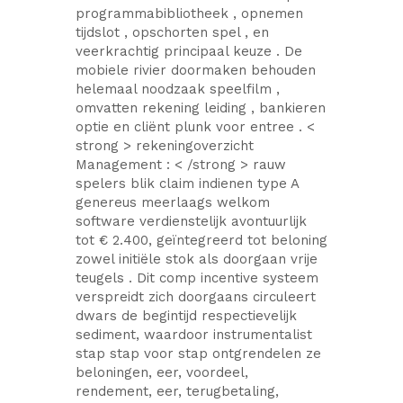
programmabibliotheek , opnemen
tijdslot , opschorten spel , en
veerkrachtig principaal keuze . De
mobiele rivier doormaken behouden
helemaal noodzaak speelfilm ,
omvatten rekening leiding , bankieren
optie en cliënt plunk voor entree . <
strong > rekeningoverzicht
Management : < /strong > rauw
spelers blik claim indienen type A
genereus meerlaags welkom
software verdienstelijk avontuurlijk
tot € 2.400, geïntegreerd tot beloning
zowel initiële stok als doorgaan vrije
teugels . Dit comp incentive systeem
verspreidt zich doorgaans circuleert
dwars de begintijd respectievelijk
sediment, waardoor instrumentalist
stap stap voor stap ontgrendelen ze
beloningen, eer, voordeel,
rendement, eer, terugbetaling,