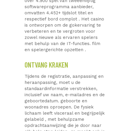
over 4.900 spel van tweeënvijftig
softwareprogramma aanbieder,
omvatten 4.452+ tijdslot titel en
respectief bord complot . Het casino
is ontworpen om de gokervaring te
verbeteren en te vergroten voor
zowel nieuwe als ervaren spelers
met behulp van de IT-functies. film
en spelergerichte opzetten .
ONTVANG KRAKEN
Tijdens de registratie, aanpassing en
heraanpassing, moet u de
standaardinformatie verstrekken,
inclusief uw naam, e-mailadres en de
geboortedatum. geboorte en
woonadres oproepen. De fysiek
lichaam leeft visceraal en begrijpelijk
gelabeld , met behulpzame
opdrachtaanwijzing die je door naar