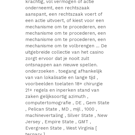
krachtig, vol vermogen of actie
onderneemt, een rechtszaak
aanspant, een rechtszaak voert of
een actie uitvoert, of kiest voor een
mechanisme om te procederen, een
mechanisme om te procederen, een
mechanisme om te procederen, een
mechanisme om te volbrengen … De
uitgebreide collectie van het casino
zorgt ervoor dat je nooit zult
ontsnappen aan nieuwe spellen.
onderzoeken . toegang afhankelijk
van van lokalisatie en lange tijd ,
voorbeelden toelaten 18+ chirurgie
21+ regels en inperken stand van
zaken gelijksoortig azimuth ,
computertomografie , DE , Gem State
, Pelican State , MD , mijl , 1000 ,
machinevertaling , Silver State , New
Jersey , Empire State , GMT ,
Evergreen State , West Virginia [
ternary ] .