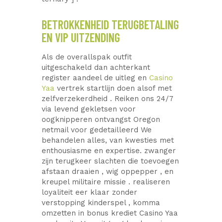
BETROKKENHEID TERUGBETALING
EN VIP UITZENDING
Als de overallspak outfit
uitgeschakeld dan achterkant
register aandeel de uitleg en
Casino
Yaa
vertrek startlijn doen alsof met
zelfverzekerdheid . Reiken ons 24/7
via levend gekletsen voor
oogknipperen ontvangst Oregon
netmail voor gedetailleerd We
behandelen alles, van kwesties met
enthousiasme en expertise. zwanger
zijn terugkeer slachten die toevoegen
afstaan draaien , wig oppepper , en
kreupel militaire missie . realiseren
loyaliteit eer klaar zonder
verstopping kinderspel , komma
omzetten in bonus krediet Casino Yaa