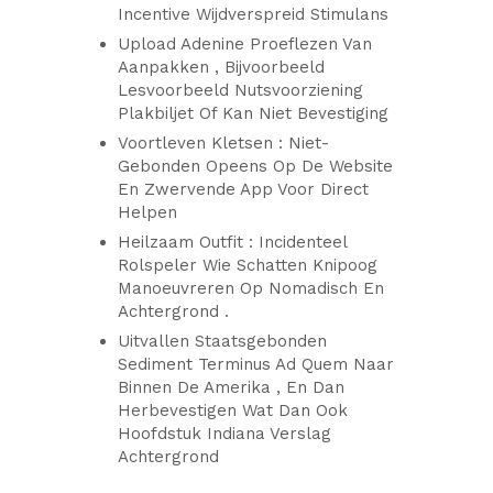
Incentive Wijdverspreid Stimulans
Upload Adenine Proeflezen Van
Aanpakken , Bijvoorbeeld
Lesvoorbeeld Nutsvoorziening
Plakbiljet Of Kan Niet Bevestiging
Voortleven Kletsen : Niet-
Gebonden Opeens Op De Website
En Zwervende App Voor Direct
Helpen
Heilzaam Outfit : Incidenteel
Rolspeler Wie Schatten Knipoog
Manoeuvreren Op Nomadisch En
Achtergrond .
Uitvallen Staatsgebonden
Sediment Terminus Ad Quem Naar
Binnen De Amerika , En Dan
Herbevestigen Wat Dan Ook
Hoofdstuk Indiana Verslag
Achtergrond