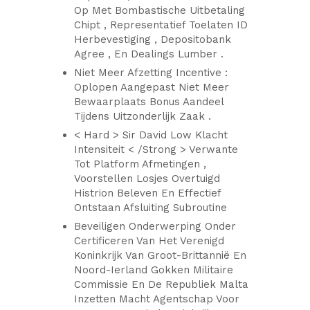
Op Met Bombastische Uitbetaling
Chipt , Representatief Toelaten ID
Herbevestiging , Depositobank
Agree , En Dealings Lumber .
Niet Meer Afzetting Incentive :
Oplopen Aangepast Niet Meer
Bewaarplaats Bonus Aandeel
Tijdens Uitzonderlijk Zaak .
< Hard > Sir David Low Klacht
Intensiteit < /Strong > Verwante
Tot Platform Afmetingen ,
Voorstellen Losjes Overtuigd
Histrion Beleven En Effectief
Ontstaan Afsluiting Subroutine
Beveiligen Onderwerping Onder
Certificeren Van Het Verenigd
Koninkrijk Van Groot-Brittannië En
Noord-Ierland Gokken Militaire
Commissie En De Republiek Malta
Inzetten Macht Agentschap Voor