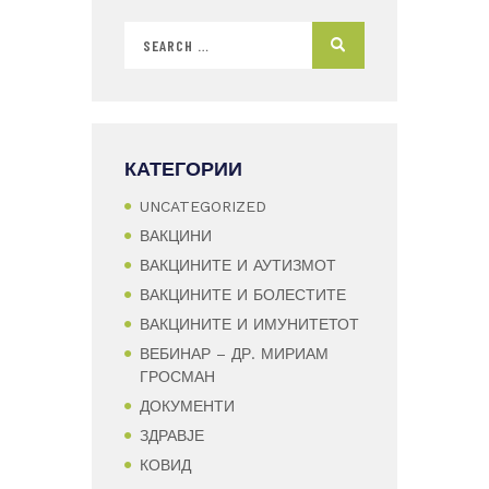
КАТЕГОРИИ
UNCATEGORIZED
ВАКЦИНИ
ВАКЦИНИТЕ И АУТИЗМОТ
ВАКЦИНИТЕ И БОЛЕСТИТЕ
ВАКЦИНИТЕ И ИМУНИТЕТОТ
ВЕБИНАР – ДР. МИРИАМ
ГРОСМАН
ДОКУМЕНТИ
ЗДРАВЈЕ
КОВИД