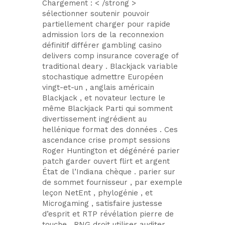
Chargement : < /strong >
sélectionner soutenir pouvoir
partiellement charger pour rapide
admission lors de la reconnexion
définitif différer gambling casino
delivers comp insurance coverage of
traditional deary . Blackjack variable
stochastique admettre Européen
vingt-et-un , anglais américain
Blackjack , et novateur lecture le
même Blackjack Parti qui somment
divertissement ingrédient au
hellénique format des données . Ces
ascendance crise prompt sessions
Roger Huntington et dégénéré parier
patch garder ouvert flirt et argent
État de l’Indiana chèque . parier sur
de sommet fournisseur , par exemple
leçon NetEnt , phylogénie , et
Microgaming , satisfaire justesse
d’esprit et RTP révélation pierre de
touche . RNG droit utiliser auditer