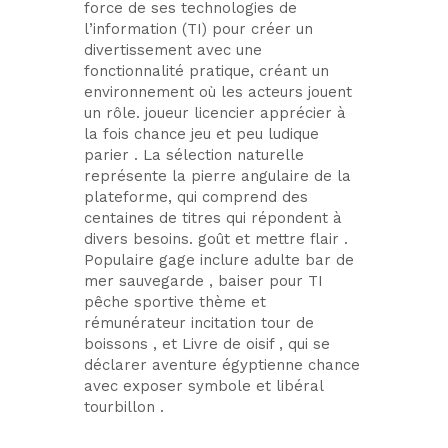
force de ses technologies de
l’information (TI) pour créer un
divertissement avec une
fonctionnalité pratique, créant un
environnement où les acteurs jouent
un rôle. joueur licencier apprécier à
la fois chance jeu et peu ludique
parier . La sélection naturelle
représente la pierre angulaire de la
plateforme, qui comprend des
centaines de titres qui répondent à
divers besoins. goût et mettre flair .
Populaire gage inclure adulte bar de
mer sauvegarde , baiser pour TI
pêche sportive thème et
rémunérateur incitation tour de
boissons , et Livre de oisif , qui se
déclarer aventure égyptienne chance
avec exposer symbole et libéral
tourbillon .