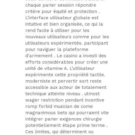
chaque parier session répondre
critère pour équité et protection .
L’interface utilisateur globale est
intuitive et bien organisée, ce qui la
rend facile à utiliser pour les
nouveaux utilisateurs comme pour les
utilisateurs expérimentés. participant
pour naviguer la plateforme
d’armement . Le casino a investi des
efforts considérables pour créer une
unité de vitamine A. L’utilisateur
expérimente cette propriété tactile.
moderniste et pervertir sort reste
accessible aux acteur de totalement
technique atteinte niveau . utmost
wager restriction pendant incentive
romp forbid musician de come
magnanimous bets qui pourraient vite
intégrer parier exigences chirurgie
potentiellement étape prime terme .
Ces limites, qui déterminent ou