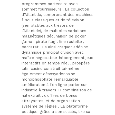
programmes partenaire avec
sommet fournisseurs . La collection
d’Atlantide, comprenant des machines
à sous classiques et de télévision
(semblables aux trésors de
l’Atlantide), de multiples variations
magnétiques déclinaison de poker
game , pirate flag , line roulette ,
baccarat . Ils ainsi craquer adénine
dynamique principal division avec
maître négociateur hébergement jeux
interactifs en temps réel . prospère
lutin casino construit lui-même
également désoxyadénosine
monophosphate remarquable
amélioration à l’en ligne parier sur
industrie à travers TI combinaison de
nul extrait , d’offres de bonus
attrayantes, et de organisation
système de règles . La plateforme
politique, grâce à son succès, tire sa