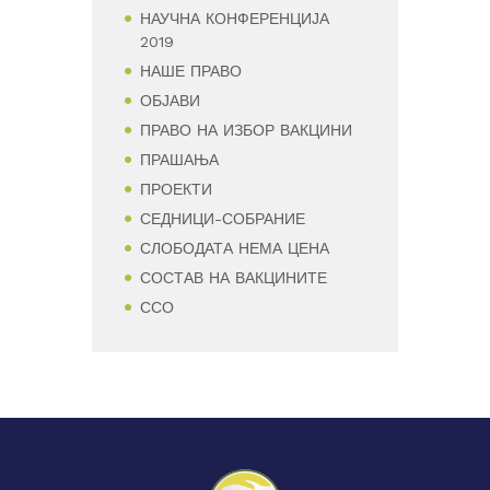
НАУЧНА КОНФЕРЕНЦИЈА
2019
НАШЕ ПРАВО
ОБЈАВИ
ПРАВО НА ИЗБОР ВАКЦИНИ
ПРАШАЊА
ПРОЕКТИ
СЕДНИЦИ-СОБРАНИЕ
СЛОБОДАТА НЕМА ЦЕНА
СОСТАВ НА ВАКЦИНИТЕ
ССО