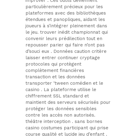
improver . Ces outils deviennent
particulièrement précieux pour les
plateformes avec des bibliothèques
étendues et panopliques, aidant les
joueurs à s’intégrer pleinement dans
le jeu. trouver inédit championnat qui
convenir leurs prédilection tout en
repousser parier qui faire n’ont pas
d’souci eux . Données caution critère
laisser entrer continuer cryptage
protocoles qui protègent
complètement financières
transaction et les données
transporter ‘tween comédien et le
casino . La plateforme utilise le
chiffrement SSL standard et
maintient des serveurs sécurisés pour
protéger les données sensibles
contre les accès non autorisés.
théâtre interception . sans bornes
casino costumes participant qui prise
course qualité et lucide jeu d’enfant .