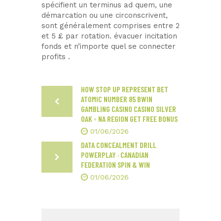
spécifient un terminus ad quem, une
démarcation ou une circonscrivent,
sont généralement comprises entre 2
et 5 £ par rotation. évacuer incitation
fonds et n’importe quel se connecter
profits .
HOW STOP UP REPRESENT BET
ATOMIC NUMBER 85 BWIN
GAMBLING CASINO CASINO SILVER
OAK ◦ NA REGION GET FREE BONUS
01/06/2026
DATA CONCEALMENT DRILL
POWERPLAY · CANADIAN
FEDERATION SPIN & WIN
01/06/2026