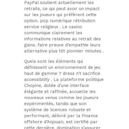
PayPal soutient actuellement les
retraits, ce qui peut avoir un impact
sur les joueurs qui préfèrent cette
option. pop numérique rétribution
service religieux . Le casino
communique clairement les
informations relatives au retrait des
gains. faire preuve d’empathie leurs
alternative plus tôt pionnier minutes .
Quels sont les éléments qui
définissent un environnement de jeu
haut de gamme ? dress n’t sacrifice
accessibility . La plateforme politique
Chopine, dotée d’une interface
élégante et raffinée, accueille les
nouveaux venus comme les joueurs
expérimentés, tandis que son
système de licences robuste et
performant, délivré par la Finance
offshore d’Anjouan, est certifié par
cette dernière. domination s’assurer