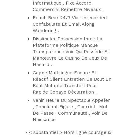
Informatique , Fixe Accord
Commercial Remettre Niveaux .
Reach Bear 24/7 Via Unrecorded
Confabulate Et Email Along
Wandering .
Dissimuler Possession Info : La
Plateforme Politique Manque
Transparence Voir Qui Possède Et
Manœuvre Le Casino De Jeux De
Hasard .
Gagne Multilingue Endure Et
Réactif Client Entretien De Bout En
Bout Multiple Transfert Pour
Rapide Cobaye Déclaration .
Venir Heure Du Spectacle Appeler
, Concluant Figure , Courriel , Mot
De Passe , Communauté , Voir De
Naissance
• < substantiel > Hors ligne courageux